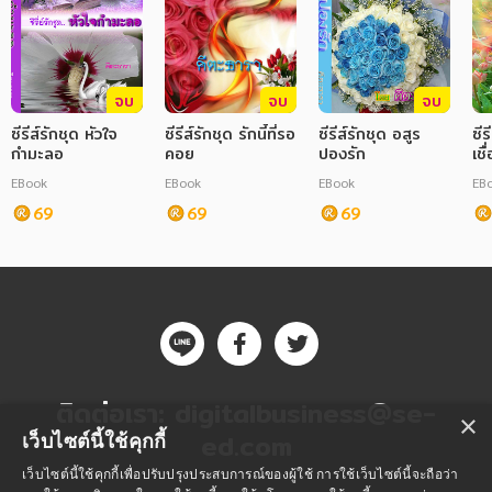
จบ
จบ
จบ
ซีรีส์รักชุด หัวใจ
ซีรีส์รักชุด รักนี้ที่รอ
ซีรีส์รักชุด อสูร
ซีร
กำมะลอ
คอย
ปองรัก
เชื
EBook
EBook
EBook
EB
69
69
69
ติดต่อเรา:
digitalbusiness@se-
×
ed.com
เว็บไซต์นี้ใช้คุกกี้
เว็บไซต์นี้ใช้คุกกี้เพื่อปรับปรุงประสบการณ์ของผู้ใช้ การใช้เว็บไซต์นี้จะถือว่า