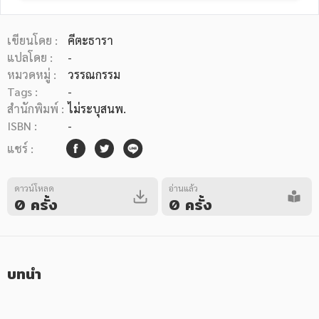
เขียนโดย :
คีตะธารา
แปลโดย :
-
หมวดหมู่ :
วรรณกรรม
Tags :
-
หมวดหมู่หนังสือ
สำนักพิมพ์ :
ไม่ระบุสนพ.
ISBN :
-
แชร์ :
หมวดหมู่ยอดนิยม
ดาวน์โหลด
อ่านแล้ว
0 ครั้ง
0 ครั้ง
หนังสือออกใหม่
หนังสือยอดนิยม
หนังสือเช่า
อีบุ๊กอ่านฟรี
หนังสือเสียง
โปรโมชั่นลดราคา
บทนำ
หมวดหมู่หนังสือ