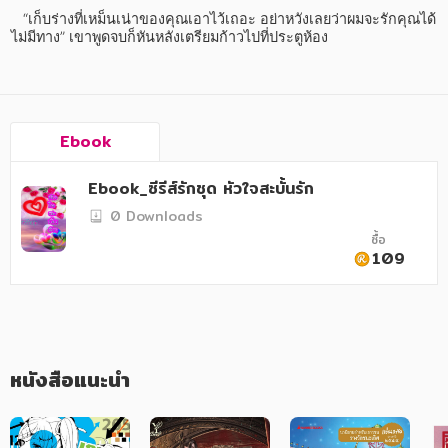
อาหาร สุขภาพ การแพทย์
   “เก็บร่างที่เหม็นเน่าของคุณเอาไว้เถอะ อย่าหวังเลยว่าผมจะรักคุณได้ 
ไม่มีทาง” เขาพูดจบก็หันหลังเตรียมก้าวไปที่ประตูห้อง
ศิลปะ บันเทิง กีฬา ท่องเที่ยว
สังคม วัฒนธรรม การปกครอง ศาสนาและปรัชญา
ศาสนา และปรัชญา
Ebook
กฎหมาย สัญญา ภาษี
Ebook_ซีรีส์รักชุด หัวใจสะบั้นรัก
การเงิน การลงทุน บริหาร
0 Downloads
ซื้อ
นิตยสาร หนังสือพิมพ์
109
ครอบครัว
วรรณกรรม
การเกษตร ชีววิทยา
หนังสือแนะนำ
การเรียน การศึกษา
เทคโนโลยี การสื่อสาร วิทยาศาสตร์