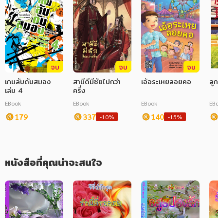
ภาษาศาสตร์
หนังสือเด็ก
การพัฒนาตนเอง
จบ
จบ
จบ
ความรู้ทั่วไป
เกมลับดับสมอง
สามีดีมีชัยไปกว่า
เอ้อระเหยลอยคอ
ลู
เล่ม 4
ครึ่ง
การ์ตูนความรู้ การ์ตูน
EBook
EBook
EBook
EB
การ์ตูนมังงะ (Manga)
179
337
140
-10%
-15%
หนังสือที่คุณน่าจะสนใจ