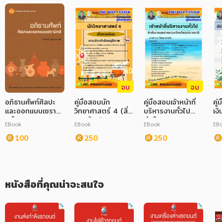
ภาษาศาสตร์
หนังสือเด็ก
การพัฒนาตนเอง
ความรู้ทั่วไป
จบ
จบ
การ์ตูนความรู้ การ์ตูน
อภิธานศัพท์ศิลปะ
คู่มือสอบนัก
คู่มือสอบเจ้าหน้าที่
คู
และออกแบบเซรามิ
วิทยาศาสตร์ 4 (สิ่ง
บริหารงานทั่วไป
เงิ
การ์ตูนมังงะ (Manga)
กส์
แวดล้อม) การ
สำนักงาน
กา
EBook
EBook
EBook
EB
ประปาส่วนภูมิภาค
อุตสาหกรรมจังหวัด
เก
100
250
อุบลราชธานี
250
หนังสือที่คุณน่าจะสนใจ