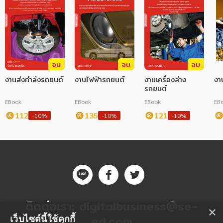
จบ
จบ
จบ
งานส่งกำลังรถยนต์
งานไฟฟ้ารถยนต์
งานเครื่องล่าง
งา
รถยนต์
EBook
EBook
EBook
EB
112
135
121
-10%
-10%
-10%
ติดต่อเรา:
digitalbusiness@se-
×
ed.com
เว็บไซต์นี้ใช้คุกกี้