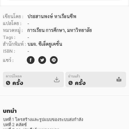
เขียนโดย :
ประสานพงษ์ หาเรือนชีพ
แปลโดย :
-
หมวดหมู่ :
การเรียน การศึกษา
, มหาวิทยาลัย
Tags :
-
หมวดหมู่หนังสือ
สำนักพิมพ์ :
บมจ. ซีเอ็ดยูเคชั่น
ISBN :
-
แชร์ :
หมวดหมู่ยอดนิยม
ดาวน์โหลด
อ่านแล้ว
0 ครั้ง
0 ครั้ง
หนังสือออกใหม่
หนังสือยอดนิยม
หนังสือเช่า
อีบุ๊กอ่านฟรี
หนังสือเสียง
โปรโมชั่นลดราคา
บทนำ
หมวดหมู่หนังสือ
บทที่ 1 โครสร้างและรูปแบบของระบบส่งกำลัง

บทที่ 2 คลัตซ์
