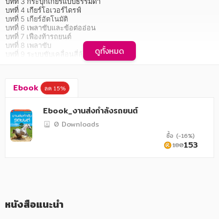
อาหาร สุขภาพ การแพทย์
บทที่ 3 กระปุกเกียร์แบบธรรมดา

บทที่ 4 เกียร์โอเวอร์ไดรฟ์

บทที่ 5 เกียร์อัตโนมัติ

ศิลปะ บันเทิง กีฬา ท่องเที่ยว
บทที่ 6 เพลาขับและข้อต่ออ่อน

บทที่ 7 เฟืองท้ารถยนต์

สังคม วัฒนธรรม การปกครอง ศาสนาและปรัชญา
บทที่ 8 เพลาขับ

ดูทั้งหมด
บทที่ 9 ระบบขับเคลื่อนสี่ล้อ

ศาสนา และปรัชญา
บทที่ 10 การวินิจฉัยปัญหาแลพแก้ไขข้อขัดข้องของระบบส่งกำลัง
รถยนต์

กฎหมาย สัญญา ภาษี
บทที่ 11 การบำรุงรักษาระบบส่งกำลัง
Ebook
ลด 15%
การเงิน การลงทุน บริหาร
หนังสือ 
"งานส่งกำลังรถยนต์"
 เล่มนี้มีเนื้หาที่ครอบคลุมในเรื่องคลัตช์ 
Ebook_งานส่งกำลังรถยนต์
เกียร์ เพลา และเทคโนโลยีใหม่ๆ ในระบบส่งกำลัง ดังนั้นจึงเหมาะที่จะ
นิตยสาร หนังสือพิมพ์
0 Downloads
นำมาใช้เพื่อศึกษาหาความรู้ในด้านทฤษฎีและปฏิบัติของระบบส่งกำลัง
รถยนต์ได้เป็นอย่างดี ทังนี้เนื่องจากอาจารย์ผู้จัดทำหนังสือเล่มนี้มีความ
ซื้อ (-16%)
ครอบครัว
รู้และประสบการณ์ในด้านการสอนวิชาส่งกำลังรถยนต์โดยตรง

153
180
    -- นายอุดม ไชยเดชาธร --

วรรณกรรม
ผู้อำนวยการวิทยาลัยเทคนิคนครราชสีมา
การเกษตร ชีววิทยา
การเรียน การศึกษา
หนังสือแนะนำ
เทคโนโลยี การสื่อสาร วิทยาศาสตร์