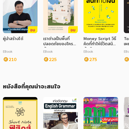
ภาษาศาสตร์
หนังสือเด็ก
จบ
จบ
การพัฒนาตนเอง
ผู้นำสร้างได้
เราต่างเป็นพื้นที่
Money Script วิธี
Ta
ปลอดภัยของใคร
คิดที่ทำให้ชีวิตสนิท
เผ
ความรู้ทั่วไป
สักคน
กับเงิน
คนเ
EBook
EBook
EBook
EB
ตน
การ์ตูนความรู้ การ์ตูน
210
225
275
Hi
การ์ตูนมังงะ (Manga)
หนังสือที่คุณน่าจะสนใจ