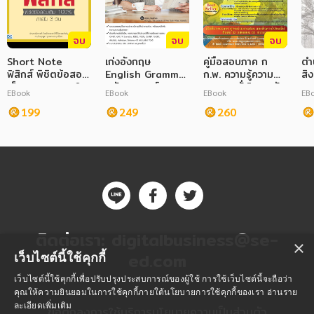
จบ
จบ
จบ
Short Note
เก่งอังกฤษ
คู่มือสอบภาค ก
ตำ
ฟิสิกส์ พิชิตข้อสอบ
English Grammar
ก.พ. ความรู้ความ
สิง
เต็ม 100% ภายใน
ฉบับสมบูรณ์
สามารถทั่วไป ระดับ
EBook
EBook
EBook
EB
3 วัน
ปริญญา
199
249
260
ติดต่อเรา:
digitalbusiness@se-
×
ed.com
เว็บไซต์นี้ใช้คุกกี้
เว็บไซต์นี้ใช้คุกกี้เพื่อปรับปรุงประสบการณ์ของผู้ใช้ การใช้เว็บไซต์นี้จะถือว่า
คุณให้ความยินยอมในการใช้คุกกี้ภายใต้นโยบายการใช้คุกกี้ของเรา
อ่านราย
ละเอียดเพิ่มเติม
ข้อตกลงการใช้บริการ
นโยบายความเป็นส่วนตัว