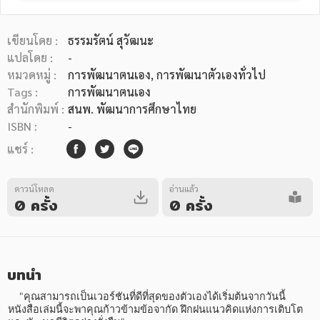
เขียนโดย :
ธรรมรัตน์ สุวัฒนะ
แปลโดย :
-
หมวดหมู่ :
การพัฒนาตนเอง
, การพัฒนาตัวเองทั่วไป
Tags :
การพัฒนาตนเอง
หมวดหมู่หนังสือ
สำนักพิมพ์ :
สนพ. พัฒนาการศึกษาไทย
ISBN :
-
แชร์ :
หมวดหมู่ยอดนิยม
ดาวน์โหลด
อ่านแล้ว
0 ครั้ง
0 ครั้ง
หนังสือออกใหม่
หนังสือยอดนิยม
หนังสือเช่า
อีบุ๊กอ่านฟรี
หนังสือเสียง
โปรโมชั่นลดราคา
บทนำ
หมวดหมู่หนังสือ
    "คุณสามารถเป็นเวอร์ชันที่ดีที่สุดของตัวเองได้เริ่มต้นจากวันนี้ 
หนังสือเล่มนี้จะพาคุณก้าวข้ามข้อจากัด ฝึกฝนแนวคิดแห่งการเติบโต 