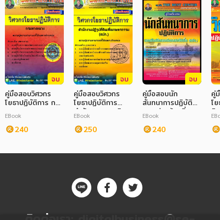
จบ
จบ
จบ
คู่มือสอบวิศวกร
คู่มือสอบวิศวกร
คู่มือสอบนัก
คู
โยธาปฏิบัติการ กรม
โยธาปฏิบัติการ
สันทนาการปฏิบัติ
โย
ทางหลวง
สำนักงานการปฏิรูป
การ ส่วนท้องถิ่น
ศิ
EBook
EBook
EBook
EB
ที่ดินเพื่อ
240
เกษตรกรรม
250
240
ติดต่อเรา:
digitalbusiness@se-