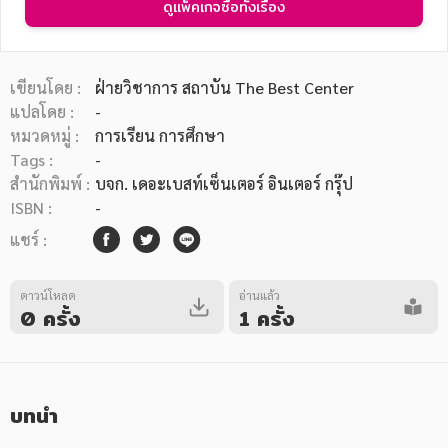
ดูแพ็คเกจซื้อทั้งเรื่อง
เขียนโดย :
ฝ่ายวิชาการ สถาบัน The Best Center
แปลโดย :
-
หมวดหมู่ :
การเรียน การศึกษา
หมวดหมู่หนังสือ
Tags :
-
สำนักพิมพ์ :
บจก. เดอะเบสท์เซ็นเตอร์ อินเตอร์ กรุ๊ป
ISBN :
-
หมวดหมู่ยอดนิยม
แชร์ :
ดาวน์โหลด
อ่านแล้ว
หนังสือออกใหม่
หนังสือยอดนิยม
หนังสือเช่า
อีบุ๊กอ่านฟรี
0 ครั้ง
1 ครั้ง
หนังสือเสียง
โปรโมชั่นลดราคา
บทนำ
หมวดหมู่หนังสือ