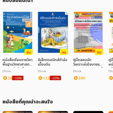
หนังสือแนะนำ
ภาษาศาสตร์
หนังสือเด็ก
การพัฒนาตนเอง
ความรู้ทั่วไป
การ์ตูนความรู้ การ์ตูน
จบ
จบ
จบ
การ์ตูนมังงะ (Manga)
หนังสือเรียนรายวิชา
อิเล็กทรอนิกส์กำลัง
คู่มือสอบนัก
คู่
พื้นฐานวิทยาศาสตร์
เบื้องต้น
วิเคราะห์นโยบายและ
พน
และเทคโนโลยี ป.5
แผน กรมการแพทย์
ปฏ
EBook
EBook
EBook
EB
เล่ม 2
แผนไทยและการ
ปศุ
26
112
แพทย์ทางเลือก
240
-10%
-10%
หนังสือที่คุณน่าจะสนใจ