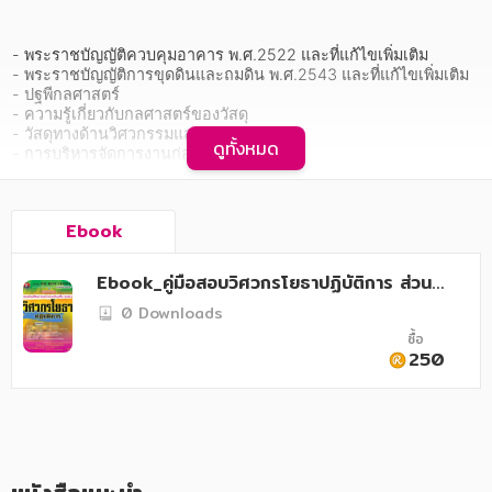
อาหาร สุขภาพ การแพทย์
ศิลปะ บันเทิง กีฬา ท่องเที่ยว
- พระราชบัญญัติควบคุมอาคาร พ.ศ.2522 และที่แก้ไขเพิ่มเติม

- พระราชบัญญัติการขุดดินและถมดิน พ.ศ.2543 และที่แก้ไขเพิ่มเติม

สังคม วัฒนธรรม การปกครอง ศาสนาและปรัชญา
- ปฐพีกลศาสตร์

- ความรู้เกี่ยวกับกลศาสตร์ของวัสดุ

- วัสดุทางด้านวิศวกรรมและการทดสอบ

ศาสนา และปรัชญา
ดูทั้งหมด
- การบริหารจัดการงานก่อสร้าง

- การสำรวจและออกแบบ งานทางและโครงสร้าง

กฎหมาย สัญญา ภาษี
- การวิเคราะห์โครงสร้าง

- การออกแบบคอนกรีตเสริมเหล็ก

การเงิน การลงทุน บริหาร
Ebook
- ความรู้เกี่ยวกับระบบสารสนเทศทางภูมิศาสตร์ในงานวิศวกรรม

ฯลฯ
นิตยสาร หนังสือพิมพ์
Ebook_คู่มือสอบวิศวกรโยธาปฏิบัติการ ส่วนท้
องถิ่น
    รวมสรุปย่อเนื้อหาที่ใช้ในการเตรียมสอบวิศวกรโยธาปฏิบัติการ ส่วน
ครอบครัว
0 Downloads
ท้องถิ่น ภายในเล่มมีเนื้อหาประกอบด้วย พระราชบัญญัติควบคุมอาคาร 
ซื้อ
พ.ศ.2522 และที่แก้ไขเพิ่มเติม พระราชบัญญัติการขุดดินและถมดิน 
วรรณกรรม
250
พ.ศ.2543 และที่แก้ไขเพิ่มเติม ความรู้ด้านวิศวกรรมโยธา อาทิ ความรู้
ทางด้านคุณภาพวัสดุงานทางปฐพีกลศาสตร์ และอื่น ๆ อีกมากมาย 
การเกษตร ชีววิทยา
พร้อมแบบทดสอบ และแนวข้อสอบที่หลากหลาย โดยมีเฉลยให้ตรวจ
สอบความถูกต้องด้วยตัวเอง เหมาะอย่างยิ่งสำหรับใช้ทบทวนเนื้อหา
การเรียน การศึกษา
และเตรียมความพร้อม ให้มีความมั่นใจในการสอบมากยิ่งขึ้น
เทคโนโลยี การสื่อสาร วิทยาศาสตร์