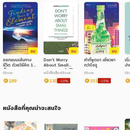
ภาษาศาสตร์
หนังสือเด็ก
การพัฒนาตนเอง
ความรู้ทั่วไป
จบ
จบ
จบ
การ์ตูนความรู้ การ์ตูน
ออกแบบเส้นทาง
Don't Worry
คำที่พูดมา เยียวยา
เริ
ชีวิต ด้วยวิธีคิด 15
About Small
กว่าโซจู
ง่
การ์ตูนมังงะ (Manga)
ขั้น
Things : แล้วชีวิต
EBook
หนังสือเสียง
EBook
EBook
EB
จะผ่านไปได้ด้วยดี
289
130
251
-10%
-15%
หนังสือที่คุณน่าจะสนใจ