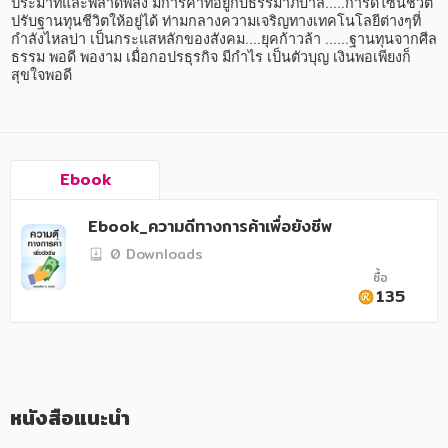
อาหาร สุขภาพ การแพทย์
ประมาทและพลาดพลั้ง มีการค้าที่อยู่กับธรรมาภิบาล…..การดีไซน์ชีวิต 
ปรับฐานทุนชีวิตให้อยู่ได้ ท่ามกลางความเจริญทางเทคโนโลยีต่างๆที่
กำลังไหลบ่า เป็นกระแสหลักของสังคม….ยุคก้าวล้า ……ฐานทุนจากศีล
ศิลปะ บันเทิง กีฬา ท่องเที่ยว
ธรรม พอดี พองาม เมื่อกอปรธุรกิจ มีกำไร เป็นตัวบุญ เงินพอเพียงก็
สุขใจพอดี
สังคม วัฒนธรรม การปกครอง ศาสนาและปรัชญา
ศาสนา และปรัชญา
กฎหมาย สัญญา ภาษี
Ebook
การเงิน การลงทุน บริหาร
Ebook_ความดีทางการค้าเพื่อยังชีพ
นิตยสาร หนังสือพิมพ์
0 Downloads
ซื้อ
ครอบครัว
135
วรรณกรรม
การเกษตร ชีววิทยา
การเรียน การศึกษา
หนังสือแนะนำ
เทคโนโลยี การสื่อสาร วิทยาศาสตร์