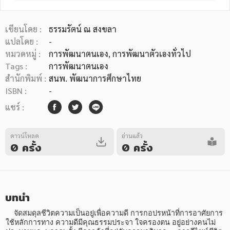
เขียนโดย :
ธรรมรัตน์ ณ สงขลา
แปลโดย :
-
หมวดหมู่ :
การพัฒนาตนเอง
, การพัฒนาตัวเองทั่วไป
Tags :
การพัฒนาตนเอง
หมวดหมู่หนังสือ
สำนักพิมพ์ :
สนพ. พัฒนาการศึกษาไทย
ISBN :
-
แชร์ :
หมวดหมู่ยอดนิยม
ดาวน์โหลด
อ่านแล้ว
0 ครั้ง
0 ครั้ง
หนังสือออกใหม่
หนังสือยอดนิยม
หนังสือเช่า
อีบุ๊กอ่านฟรี
หนังสือเสียง
โปรโมชั่นลดราคา
บทนำ
หมวดหมู่หนังสือ
    จัดสมดุลชีวิตความเป็นอยู่เพื่อความดี การกอปรหน้าที่การอาศัยการ
ใช้หลักการทาง ความดีมีคุณธรรมประจา ใจครองตน อยู่อย่างคนไม่