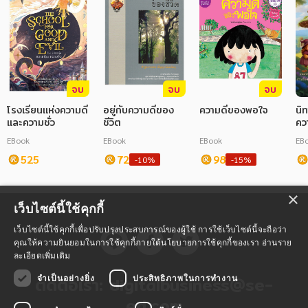
จบ
จบ
จบ
โรงเรียนแห่งความดี
อยู่กับความดีของ
ความดีของพอใจ
นิ
และความชั่ว
ชีวิต
คว
EBook
EBook
EBook
EB
525
72
98
-10%
-15%
×
เว็บไซต์นี้ใช้คุกกี้
เว็บไซต์นี้ใช้คุกกี้เพื่อปรับปรุงประสบการณ์ของผู้ใช้ การใช้เว็บไซต์นี้จะถือว่า
คุณให้ความยินยอมในการใช้คุกกี้ภายใต้นโยบายการใช้คุกกี้ของเรา
อ่านราย
ละเอียดเพิ่มเติม
ติดต่อเรา:
digitalbusiness@se-
จำเป็นอย่างยิ่ง
ประสิทธิภาพในการทำงาน
ed.com