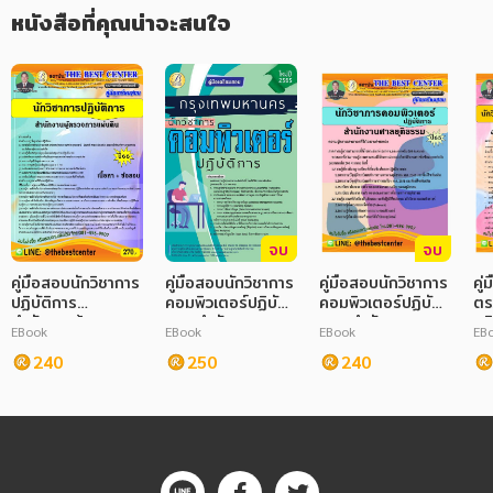
หนังสือที่คุณน่าจะสนใจ
จบ
จบ
คู่มือสอบนักวิชาการ
คู่มือสอบนักวิชาการ
คู่มือสอบนักวิชาการ
คู
ปฏิบัติการ
คอมพิวเตอร์ปฏิบัติ
คอมพิวเตอร์ปฏิบัติ
ตร
สำนักงานผู้ตรวจ
การ สำนักงาน ก.ก.
การ สำนักงานศาล
ปฏิ
EBook
EBook
EBook
EB
การแผ่นดิน
ยุติธรรม
สำ
240
250
240
กา