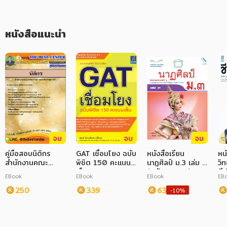
ภาษาศาสตร์
หนังสือแนะนำ
หนังสือเด็ก
การพัฒนาตนเอง
ความรู้ทั่วไป
การ์ตูนความรู้ การ์ตูน
การ์ตูนมังงะ (Manga)
จบ
จบ
จบ
คู่มือสอบนิติกร
GAT เชื่อมโยง ฉบับ
หนังสือเรียน
หนั
สำนักงานคณะ
พิชิต 150 คะแนน
นาฏศิลป์ ม.3 เล่ม 3
วิ
กรรมการการ
เต็ม
(หลักสูตร 51)
ชีว
EBook
EBook
EBook
EB
แข่งขันทางการค้า
(ห
250
339
63
-10%