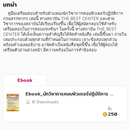
อาหาร สุขภาพ การแพทย์
บทนำ
ศิลปะ บันเทิง กีฬา ท่องเที่ยว
    คู่มือเตรียมสอบสำหรับตำแหน่งนักวิชาการคอมพิวเตอร์ปฏิบัติการ 
กรมสรรพากร เล่มนี้ ทางสถาบัน THE BEST CENTER และฝ่าย
วิชาการของสถาบันได้เรียบเรียงขึ้น เพื่อให้ผู้สมัครสอบใช้สำหรับ
สังคม วัฒนธรรม การปกครอง ศาสนาและปรัชญา
เตรียมสอบในการสอบแข่งขันฯ ในครั้งนี้ ทางสถาบัน THE BEST 
CENTER ได้เล็งเห็นความสำคัญจึงได้จัดทำหนังสือ เล่มนี้ขึ้นมา ภายใน
ศาสนา และปรัชญา
เล่มประกอบด้วยทุกส่วนที่กำหนดในการสอบ เจาะข้อสอบทุกส่วน 
พร้อมคำเฉลยอธิบาย มาจัดทำเป็นหนังสือชุดนี้ขึ้น เพื่อให้ผู้สอบได้
กฎหมาย สัญญา ภาษี
เตรียมตัวอ่านล่วงหน้า มีความพร้อมในการทำข้อสอบ
การเงิน การลงทุน บริหาร
นิตยสาร หนังสือพิมพ์
Ebook
ครอบครัว
Ebook_นักวิชาการคอมพิวเตอร์ปฏิบัติการ สำ
วรรณกรรม
นักงานผู้ตรวจการแผ่นดิน
0 Downloads
การเกษตร ชีววิทยา
ซื้อ
250
การเรียน การศึกษา
เทคโนโลยี การสื่อสาร วิทยาศาสตร์