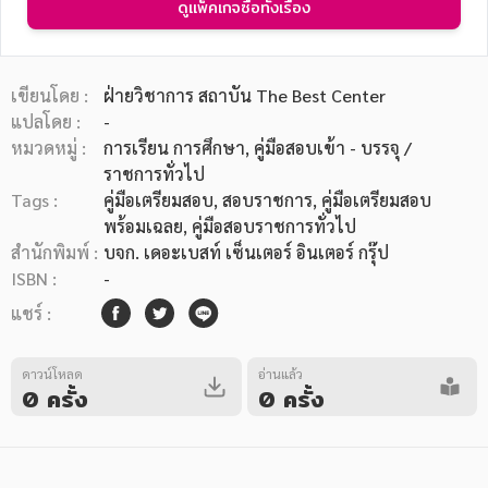
ดูแพ็คเกจซื้อทั้งเรื่อง
เขียนโดย :
ฝ่ายวิชาการ สถาบัน The Best Center
แปลโดย :
-
หมวดหมู่ :
การเรียน การศึกษา
, คู่มือสอบเข้า - บรรจุ /
หมวดหมู่หนังสือ
ราชการทั่วไป
Tags :
คู่มือเตรียมสอบ
,
สอบราชการ
,
คู่มือเตรียมสอบ
พร้อมเฉลย
,
คู่มือสอบราชการทั่วไป
หมวดหมู่ยอดนิยม
สำนักพิมพ์ :
บจก. เดอะเบสท์ เซ็นเตอร์ อินเตอร์ กรุ๊ป
ISBN :
-
แชร์ :
หนังสือออกใหม่
หนังสือยอดนิยม
หนังสือเช่า
อีบุ๊กอ่านฟรี
หนังสือเสียง
โปรโมชั่นลดราคา
ดาวน์โหลด
อ่านแล้ว
0 ครั้ง
0 ครั้ง
หมวดหมู่หนังสือ