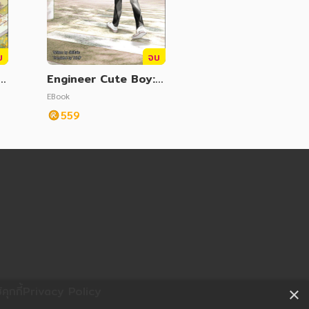
บ
จบ
Engineer Cute Boy:
V
Sunshine & Darkness
EBook
 E
Vol. 2 (วิศวกรรณโยธา
559
2 English Version)
ุกกี้
Privacy Policy
×