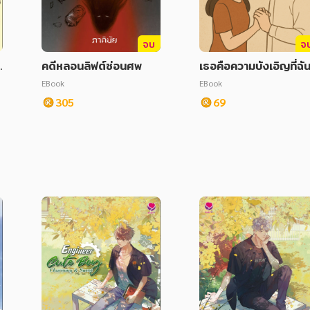
จบ
จ
คดีหลอนลิฟต์ซ่อนศพ
เธอคือความบังเอิญที่ฉันต
งใจ
EBook
EBook
305
69