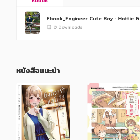
Ebook
  He even blocked my number recently
Ebook_Engineer Cute Boy : Hottie & C
  Has anyone ever experienced this like
0 Downloads
  Why am I the only one receiving his sp
หนังสือแนะนำ