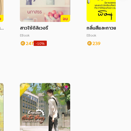
บ
จบ
ั้
สาวใช้ดิลิเวอรี
กลิ่นสีและกาวแป้ง
EBook
EBook
247
239
-10%