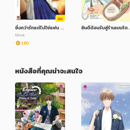
จบ
ยิ่งกว่ารักแต่ไม่ใช่แฟน เล่
ยินดีต้อนรับสู่ร้านเบนโตะ
ม 2
โคฮานะ
EBook
180
หนังสือที่คุณน่าจะสนใจ