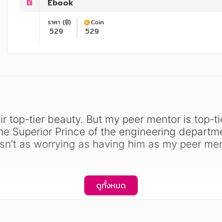
Ebook
ราคา (฿)
Coin
529
529
he Superior Prince of the engineering departmen
isn’t as worrying as having him as my peer me
ดูทั้งหมด