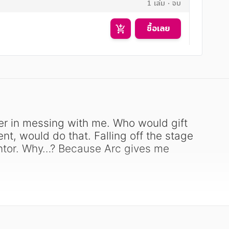
1 เล่ม
จบ
ซื้อเลย
t, would do that. Falling off the stage 
ntor. Why…? Because Arc gives me 