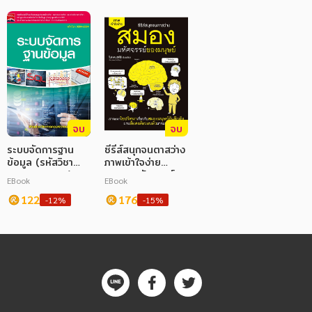
จบ
จบ
ระบบจัดการฐาน
ซีรีส์สนุกจนตาสว่าง
ข้อมูล (รหัสวิชา
ภาพเข้าใจง่าย
3204-2004)
สมอง มหัศจรรย์
EBook
EBook
ของมนุษย์
122
176
-12%
-15%