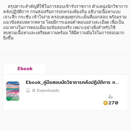
อาหาร สุขภาพ การแพทย์
    สรุปสาระสำคัญที่ใช้ในการสอบเข้ารับราชการ ตำแหน่งนักวิชาการ
คลังปฏิบัติการ กรมส่งเสริมการปกครองท้องถิ่น อธิบายเนื้อหาแบบ
ศิลปะ บันเทิง กีฬา ท่องเที่ยว
เจาะลึก กระชับ เข้าใจง่าย ครอบคลุมทุกประเด็นที่ออกสอบ พร้อมรวม
แนวข้อสอบหลากหลาย โดยมีการเฉลยคำตอบอย่างละเอียด เพื่อเป็น
สังคม วัฒนธรรม การปกครอง ศาสนาและปรัชญา
แนวทางในการตอบเมื่อเจอข้อสอบจริง เหมาะอย่างยิ่งสำหรับใช้
ทบทวนเนื้อหาและเตรียมความพร้อม ให้มีความมั่นใจในการสอบมาก
ศาสนา และปรัชญา
ยิ่งขึ้น
กฎหมาย สัญญา ภาษี
การเงิน การลงทุน บริหาร
Ebook
นิตยสาร หนังสือพิมพ์
Ebook_คู่มือสอบนักวิชาการคลังปฏิบัติการ กร
ครอบครัว
มส่งเสริมการปกครองท้องถิ่น
0 Downloads
วรรณกรรม
ซื้อ
270
การเกษตร ชีววิทยา
การเรียน การศึกษา
เทคโนโลยี การสื่อสาร วิทยาศาสตร์