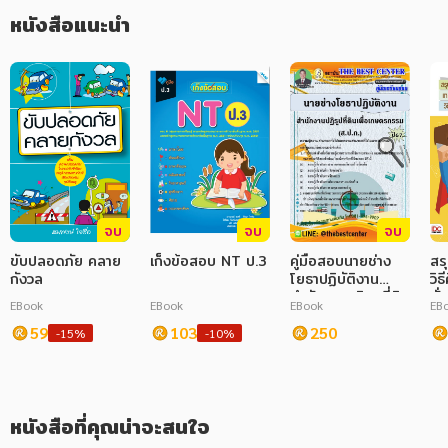
หนังสือแนะนำ
ภาษาศาสตร์
หนังสือเด็ก
การพัฒนาตนเอง
ความรู้ทั่วไป
การ์ตูนความรู้ การ์ตูน
จบ
จบ
จบ
การ์ตูนมังงะ (Manga)
ขับปลอดภัย คลาย
เก็งข้อสอบ NT ป.3
คู่มือสอบนายช่าง
สร
กังวล
โยธาปฏิบัติงาน
วิธ
สำนักงานปฏิรูปที่ดิน
มั
EBook
EBook
EBook
EB
เพื่อเกษตรกรรม
59
103
(ส.ป.ก.)
250
-15%
-10%
หนังสือที่คุณน่าจะสนใจ