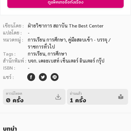
ดูแพ็คเกจซื้อทั้งเรื่อง
เขียนโดย :
ฝ่ายวิชาการ สถาบัน The Best Center
แปลโดย :
-
หมวดหมู่ :
การเรียน การศึกษา
, คู่มือสอบเข้า - บรรจุ /
หมวดหมู่หนังสือ
ราชการทั่วไป
Tags :
การเรียน
,
การศึกษา
สำนักพิมพ์ :
บจก. เดอะเบสท์ เซ็นเตอร์ อินเตอร์ กรุ๊ป
หมวดหมู่ยอดนิยม
ISBN :
-
แชร์ :
หนังสือออกใหม่
หนังสือยอดนิยม
หนังสือเช่า
อีบุ๊กอ่านฟรี
ดาวน์โหลด
อ่านแล้ว
0 ครั้ง
1 ครั้ง
หนังสือเสียง
โปรโมชั่นลดราคา
หมวดหมู่หนังสือ
บทนำ