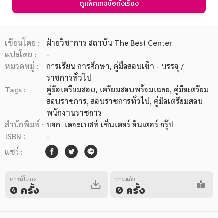
ดูแพ็คเกจซื้อทั้งเรื่อง
เขียนโดย :
ฝ่ายวิชาการ สถาบัน The Best Center
แปลโดย :
-
หมวดหมู่ :
การเรียน การศึกษา
, คู่มือสอบเข้า - บรรจุ /
หมวดหมู่หนังสือ
ราชการทั่วไป
Tags :
คู่มือเตรียมสอบ
,
เตรียมสอบพร้อมเฉลย
,
คู่มือเตรียม
สอบราชการ
,
สอบราชการทั่วไป
,
คู่มือเตรียมสอบ
หมวดหมู่ยอดนิยม
พนักงานราชการ
สำนักพิมพ์ :
บจก. เดอะเบสท์ เซ็นเตอร์ อินเตอร์ กรุ๊ป
ISBN :
-
หนังสือออกใหม่
หนังสือยอดนิยม
หนังสือเช่า
อีบุ๊กอ่านฟรี
แชร์ :
หนังสือเสียง
โปรโมชั่นลดราคา
ดาวน์โหลด
อ่านแล้ว
0 ครั้ง
0 ครั้ง
หมวดหมู่หนังสือ