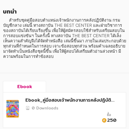
อาหาร สุขภาพ การแพทย์
บทนำ
ศิลปะ บันเทิง กีฬา ท่องเที่ยว
     สำหรับชุดคู่มือสอบตำแหน่งเจ้าพนักงานการคลังปฏิบัติงาน กรม
สังคม วัฒนธรรม การปกครอง ศาสนาและปรัชญา
บัญชีกลาง เล่มนี้ ทางสถาบัน THE BEST CENTER และฝ่ายวิชาการ
ของสถาบันได้เรียบเรียงขึ้น เพื่อให้ผู้สมัครสอบใช้สำหรับเตรียมสอบใน
ศาสนา และปรัชญา
การสอบแข่งขันฯ ในครั้งนี้ ทางสถาบัน THE BEST CENTER ได้เล็ง
เห็นความสำคัญจึงได้จัดทำหนังสือ เล่มนี้ขึ้นมา ภายในเล่มประกอบด้วย
ทุกส่วนที่กำหนดในการสอบ เจาะข้อสอบทุกส่วน พร้อมคำเฉลยอธิบาย 
กฎหมาย สัญญา ภาษี
มาจัดทำเป็นหนังสือชุดนี้ขึ้น เพื่อให้ผู้สอบได้เตรียมตัวอ่านล่วงหน้า มี
ความพร้อมในการทำข้อสอบ
การเงิน การลงทุน บริหาร
นิตยสาร หนังสือพิมพ์
ครอบครัว
Ebook
วรรณกรรม
Ebook_คู่มือสอบเจ้าพนักงานการคลังปฏิบัติงา
การเกษตร ชีววิทยา
น กรมบัญชีกลาง
0 Downloads
ซื้อ
การเรียน การศึกษา
250
เทคโนโลยี การสื่อสาร วิทยาศาสตร์