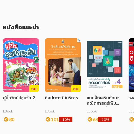
ภาษาศาสตร์
หนังสือเด็ก
หนังสือแนะนำ
การพัฒนาตนเอง
ความรู้ทั่วไป
การ์ตูนความรู้ การ์ตูน
การ์ตูนมังงะ (Manga)
จบ
จบ
คู่มือวิทย์ปฐมวัย 2
ศิลปะการให้บริการ
แบบฝึกเสริมทักษะ
วง
คณิตศาสตร์เพิ่ม
เติม ม.4 เล่ม 2
EBook
EBook
EBook
EB
(หลักสูตร 60)
80
101
63
-10%
-10%