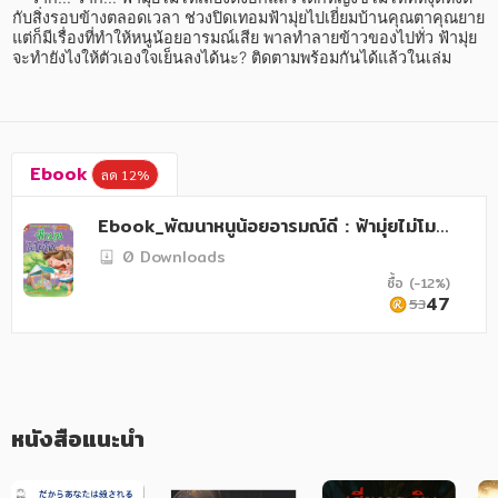
อาหาร สุขภาพ การแพทย์
กับสิ่งรอบข้างตลอดเวลา ช่วงปิดเทอมฟ้ามุ่ยไปเยี่ยมบ้านคุณตาคุณยาย 
แต่ก็มีเรื่องที่ทำให้หนูน้อยอารมณ์เสีย พาลทำลายข้าวของไปทั่ว ฟ้ามุ่ย
ศิลปะ บันเทิง กีฬา ท่องเที่ยว
จะทำยังไงให้ตัวเองใจเย็นลงได้นะ? ติดตามพร้อมกันได้แล้วในเล่ม
สังคม วัฒนธรรม การปกครอง ศาสนาและปรัชญา
ศาสนา และปรัชญา
Ebook
ลด 12%
กฎหมาย สัญญา ภาษี
Ebook_พัฒนาหนูน้อยอารมณ์ดี : ฟ้ามุ่ยไม่โมโ
การเงิน การลงทุน บริหาร
หแล้วค่ะ
0 Downloads
นิตยสาร หนังสือพิมพ์
ซื้อ (-12%)
47
53
ครอบครัว
วรรณกรรม
การเกษตร ชีววิทยา
หนังสือแนะนำ
การเรียน การศึกษา
เทคโนโลยี การสื่อสาร วิทยาศาสตร์