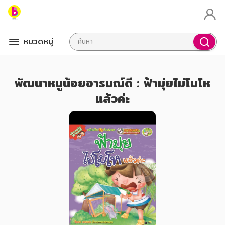
หมวดหมู่
พัฒนาหนูน้อยอารมณ์ดี : ฟ้ามุ่ยไม่โมโห
แล้วค่ะ