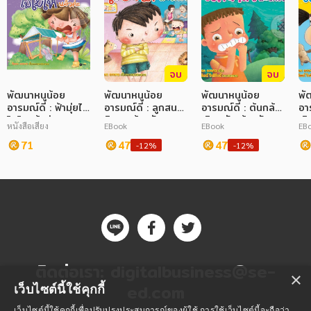
จบ
จบ
พัฒนาหนูน้อย
พัฒนาหนูน้อย
พัฒนาหนูน้อย
พั
อารมณ์ดี : ฟ้ามุ่ยไม่
อารมณ์ดี : ลูกสนไม่
อารมณ์ดี : ต้นกล้า
อาร
โมโหแล้วค่ะ
อิจฉาแล้วครับ
เลิกกลัวแล้วครับ
เลิ
หนังสือเสียง
EBook
EBook
EB
71
47
47
-12%
-12%
ติดต่อเรา:
digitalbusiness@se-
×
ed.com
เว็บไซต์นี้ใช้คุกกี้
เว็บไซต์นี้ใช้คุกกี้เพื่อปรับปรุงประสบการณ์ของผู้ใช้ การใช้เว็บไซต์นี้จะถือว่า