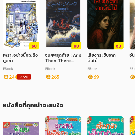
ภาษาศาสตร์
หนังสือเด็ก
การพัฒนาตนเอง
จบ
จบ
จบ
ความรู้ทั่วไป
เพราะอย่างนี้คุณถึง
จนศพสุดท้าย : And
เสียงกระซิบจาก
จัน
การ์ตูนความรู้ การ์ตูน
ถูกฆ่า
Then There
ต้นไม้
Were None
EBook
EBook
EBook
EB
การ์ตูนมังงะ (Manga)
244
265
69
-15%
หนังสือที่คุณน่าจะสนใจ