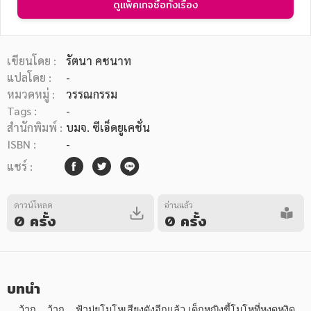
ดูแพ็คเกจซื้อทั้งเรื่อง
เขียนโดย :
รัตนา คชนาท
แปลโดย :
-
หมวดหมู่ :
วรรณกรรม
หมวดหมู่หนังสือ
Tags :
-
สำนักพิมพ์ :
บมจ. ซีเอ็ดยูเคชั่น
ISBN :
-
หมวดหมู่ยอดนิยม
แชร์ :
ดาวน์โหลด
อ่านแล้ว
หนังสือออกใหม่
หนังสือยอดนิยม
หนังสือเช่า
อีบุ๊กอ่านฟรี
0 ครั้ง
0 ครั้ง
หนังสือเสียง
โปรโมชั่นลดราคา
บทนำ
หมวดหมู่หนังสือ
    ว้าก... ว้าก... ฟ้ามุ่ยโมโหเสียงดังอีกแล้ว เด็กหญิงขี้โมโหที่หงุดหงิด