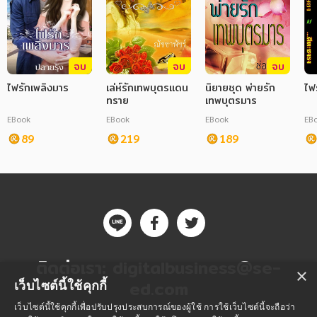
จบ
จบ
จบ
ไฟรักเพลิงมาร
เล่ห์รักเทพบุตรแดน
นิยายชุด พ่ายรัก
ไฟ
ทราย
เทพบุตรมาร
EBook
EBook
EBook
EB
89
219
189
ติดต่อเรา:
digitalbusiness@se-
×
ed.com
เว็บไซต์นี้ใช้คุกกี้
เว็บไซต์นี้ใช้คุกกี้เพื่อปรับปรุงประสบการณ์ของผู้ใช้ การใช้เว็บไซต์นี้จะถือว่า