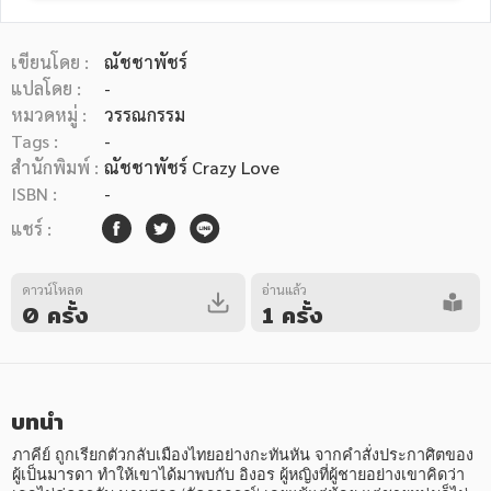
เขียนโดย :
ณัชชาพัชร์
แปลโดย :
-
หมวดหมู่ :
วรรณกรรม
Tags :
-
หมวดหมู่หนังสือ
สำนักพิมพ์ :
ณัชชาพัชร์ Crazy Love
ISBN :
-
แชร์ :
หมวดหมู่ยอดนิยม
ดาวน์โหลด
อ่านแล้ว
0 ครั้ง
1 ครั้ง
หนังสือออกใหม่
หนังสือยอดนิยม
หนังสือเช่า
อีบุ๊กอ่านฟรี
หนังสือเสียง
โปรโมชั่นลดราคา
บทนำ
หมวดหมู่หนังสือ
ภาคีย์ ถูกเรียกตัวกลับเมืองไทยอย่างกะทันหัน จากคำสั่งประกาศิตของ
ผู้เป็นมารดา ทำให้เขาได้มาพบกับ อิงอร ผู้หญิงที่ผู้ชายอย่างเขาคิดว่า