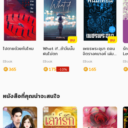
ภาษาศาสตร์
หนังสือเด็ก
การพัฒนาตนเอง
จบ
จบ
ความรู้ทั่วไป
ไปตายด้วยกันไหม
What if...ถ้าวันนั้น
เพชรพระอุมา ตอน
รั
ฝนไม่ตก
จิตรางคนางค์ เล่ม
Lo
การ์ตูนความรู้ การ์ตูน
34
EBook
EBook
EBook
EB
การ์ตูนมังงะ (Manga)
365
175
165
-10%
หนังสือที่คุณน่าจะสนใจ