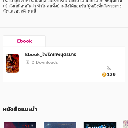
อาหาร สุขภาพ การแพทย์
เธอไม่คู่ควรกับ นามสกุล ‘อัครากรณ์’ เลยแม้แต่น้อย แต่ชายหนุ่มก็ไม่
เข้าใจเหมือนกันว่า ทำไมคนทั้งบ้านถึงได้ยอมรับ ‘ผู้หญิงที่หวังรวยทาง
ลัดและอวดดี’ คนนี้
ศิลปะ บันเทิง กีฬา ท่องเที่ยว
สังคม วัฒนธรรม การปกครอง ศาสนาและปรัชญา
ศาสนา และปรัชญา
Ebook
กฎหมาย สัญญา ภาษี
Ebook_ไฟรักเทพบุตรมาร
การเงิน การลงทุน บริหาร
0 Downloads
ซื้อ
นิตยสาร หนังสือพิมพ์
129
ครอบครัว
วรรณกรรม
การเกษตร ชีววิทยา
หนังสือแนะนำ
การเรียน การศึกษา
เทคโนโลยี การสื่อสาร วิทยาศาสตร์