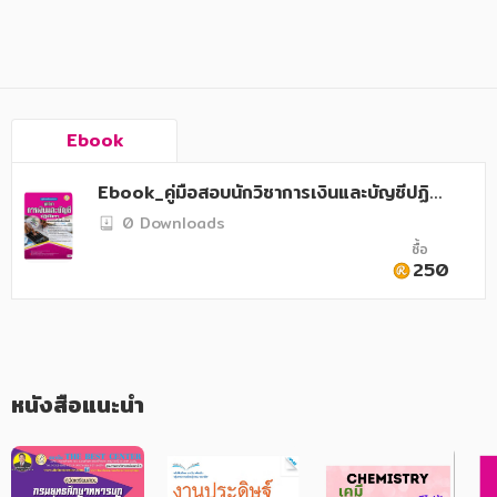
อาหาร สุขภาพ การแพทย์
ศิลปะ บันเทิง กีฬา ท่องเที่ยว
สังคม วัฒนธรรม การปกครอง ศาสนาและปรัชญา
ศาสนา และปรัชญา
Ebook
กฎหมาย สัญญา ภาษี
Ebook_คู่มือสอบนักวิชาการเงินและบัญชีปฏิบั
ติการ กรมประชาสัมพันธ์
0 Downloads
การเงิน การลงทุน บริหาร
ซื้อ
250
นิตยสาร หนังสือพิมพ์
ครอบครัว
วรรณกรรม
หนังสือแนะนำ
การเกษตร ชีววิทยา
การเรียน การศึกษา
เทคโนโลยี การสื่อสาร วิทยาศาสตร์