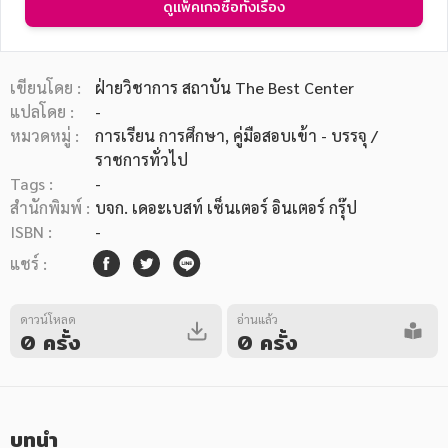
ดูแพ็คเกจซื้อทั้งเรื่อง
เขียนโดย :
ฝ่ายวิชาการ สถาบัน The Best Center
แปลโดย :
-
หมวดหมู่ :
การเรียน การศึกษา
, คู่มือสอบเข้า - บรรจุ /
หมวดหมู่หนังสือ
ราชการทั่วไป
Tags :
-
สำนักพิมพ์ :
บจก. เดอะเบสท์ เซ็นเตอร์ อินเตอร์ กรุ๊ป
หมวดหมู่ยอดนิยม
ISBN :
-
แชร์ :
หนังสือออกใหม่
หนังสือยอดนิยม
หนังสือเช่า
อีบุ๊กอ่านฟรี
ดาวน์โหลด
อ่านแล้ว
0 ครั้ง
0 ครั้ง
หนังสือเสียง
โปรโมชั่นลดราคา
หมวดหมู่หนังสือ
บทนำ