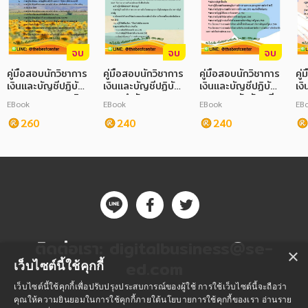
จบ
จบ
จบ
คู่มือสอบนักวิชาการ
คู่มือสอบนักวิชาการ
คู่มือสอบนักวิชาการ
คู
เงินและบัญชีปฏิบัติ
เงินและบัญชีปฏิบัติ
เงินและบัญชีปฏิบัติ
เงิ
การ กรมสุขภาพจิต
การ สำนักงานตรวจ
การ กรมบังคับคดี
กา
EBook
EBook
EBook
EB
เงินแผ่นดิน
เศ
260
240
240
ติดต่อเรา:
digitalbusiness@se-
×
ed.com
เว็บไซต์นี้ใช้คุกกี้
เว็บไซต์นี้ใช้คุกกี้เพื่อปรับปรุงประสบการณ์ของผู้ใช้ การใช้เว็บไซต์นี้จะถือว่า
คุณให้ความยินยอมในการใช้คุกกี้ภายใต้นโยบายการใช้คุกกี้ของเรา
อ่านราย