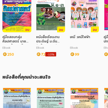
ภาษาศาสตร์
หนังสือเด็ก
การพัฒนาตนเอง
จบ
จบ
จบ
คู่มือสอบกลุ่ม
หนังสือเรียนงาน
เคมี :เคมีไฟฟ้า
คู่
ความรู้ทั่วไป
ศิลปศาสตร์ นาย
ประดิษฐ์ ม.ต้น
ปก
ทหารสัญญาบัตร
(หลักสูตร 51)
ปก
การ์ตูนความรู้ การ์ตูน
EBook
EBook
EBook
EB
กรมยุทธศึกษาทหาร
บก
250
72
99
-10%
การ์ตูนมังงะ (Manga)
หนังสือที่คุณน่าจะสนใจ