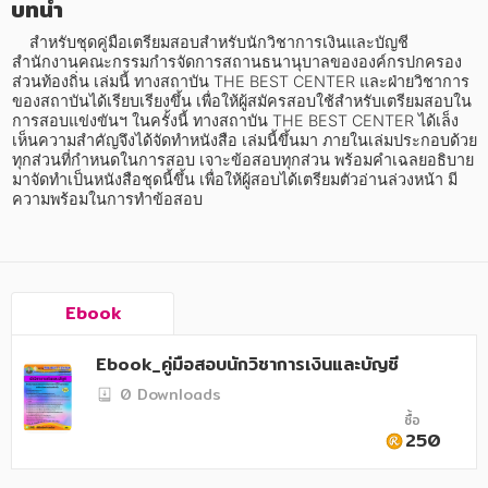
บทนำ
อาหาร สุขภาพ การแพทย์
    สำหรับชุดคู่มือเตรียมสอบสำหรับนักวิชาการเงินและบัญชี 
ศิลปะ บันเทิง กีฬา ท่องเที่ยว
สำนักงานคณะกรรมกำรจัดการสถานธนานุบาลขององค์กรปกครอง
ส่วนท้องถิ่น เล่มนี้ ทางสถาบัน THE BEST CENTER และฝ่ายวิชาการ
สังคม วัฒนธรรม การปกครอง ศาสนาและปรัชญา
ของสถาบันได้เรียบเรียงขึ้น เพื่อให้ผู้สมัครสอบใช้สำหรับเตรียมสอบใน
การสอบแข่งขันฯ ในครั้งนี้ ทางสถาบัน THE BEST CENTER ได้เล็ง
ศาสนา และปรัชญา
เห็นความสำคัญจึงได้จัดทำหนังสือ เล่มนี้ขึ้นมา ภายในเล่มประกอบด้วย
ทุกส่วนที่กำหนดในการสอบ เจาะข้อสอบทุกส่วน พร้อมคำเฉลยอธิบาย 
กฎหมาย สัญญา ภาษี
มาจัดทำเป็นหนังสือชุดนี้ขึ้น เพื่อให้ผู้สอบได้เตรียมตัวอ่านล่วงหน้า มี
ความพร้อมในการทำข้อสอบ
การเงิน การลงทุน บริหาร
นิตยสาร หนังสือพิมพ์
ครอบครัว
Ebook
วรรณกรรม
Ebook_คู่มือสอบนักวิชาการเงินและบัญชี
0 Downloads
การเกษตร ชีววิทยา
ซื้อ
250
การเรียน การศึกษา
เทคโนโลยี การสื่อสาร วิทยาศาสตร์