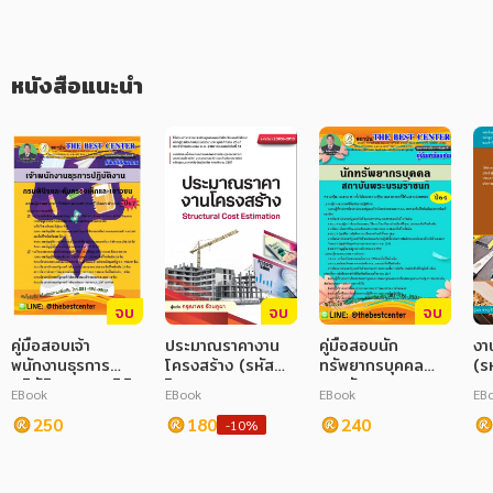
ภาษาศาสตร์
หนังสือแนะนำ
หนังสือเด็ก
การพัฒนาตนเอง
ความรู้ทั่วไป
การ์ตูนความรู้ การ์ตูน
การ์ตูนมังงะ (Manga)
จบ
จบ
จบ
คู่มือสอบเจ้า
ประมาณราคางาน
คู่มือสอบนัก
งา
พนักงานธุรการ
โครงสร้าง (รหัส
ทรัพยากรบุคคล
(ร
ปฏิบัติงาน กรมพินิจ
วิชา 20106-
สถาบันพระบรมราช
21
EBook
EBook
EBook
EB
และคุ้มครองเด็ก
2010) (PDF)
ชนก
และเยาวชน
250
180
240
-10%