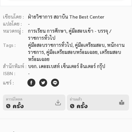
เขียนโดย :
ฝ่ายวิชาการ สถาบัน The Best Center
แปลโดย :
-
หมวดหมู่ :
การเรียน การศึกษา
, คู่มือสอบเข้า - บรรจุ /
ราชการทั่วไป
หมวดหมู่หนังสือ
Tags :
คู่มือสอบราชการทั่วไป
,
คู่มือเตรียมสอบ
,
พนักงาน
ราชการ
,
คู่มือเตรียมสอบพร้อมเฉลย
,
เตรียมสอบ
พร้อมเฉลย
สำนักพิมพ์ :
บจก. เดอะเบสท์ เซ็นเตอร์ อินเตอร์ กรุ๊ป
หมวดหมู่ยอดนิยม
ISBN :
-
แชร์ :
หนังสือออกใหม่
หนังสือยอดนิยม
หนังสือเช่า
อีบุ๊กอ่านฟรี
ดาวน์โหลด
อ่านแล้ว
หนังสือเสียง
โปรโมชั่นลดราคา
0 ครั้ง
0 ครั้ง
หมวดหมู่หนังสือ