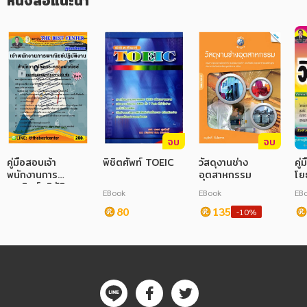
หนังสือแนะนำ
ภาษาศาสตร์
หนังสือเด็ก
การพัฒนาตนเอง
ความรู้ทั่วไป
การ์ตูนความรู้ การ์ตูน
จบ
จบ
การ์ตูนมังงะ (Manga)
คู่มือสอบเจ้า
พิชิตศัพท์ TOEIC
วัสดุงานช่าง
คู
พนักงานการ
อุตสาหกรรม
โย
พาณิชย์ปฏิบัติงาน
กร
EBook
EBook
EB
สำนักงานปลัด
กระทรวงพาณิชย์ ปี
80
135
-10%
69