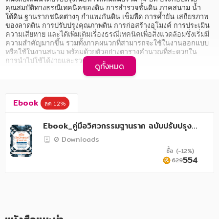
อาหาร สุขภาพ การแพทย์
คุณสมบัติทางธรณีเทคนิคของดิน การสำรวจชั้นดิน ภาคสนาม น้ำ
ใต้ดิน ฐานรากชนิดต่างๆ กำแพงกันดิน เข็มพืด การค้ำยัน เสถียรภาพ
ศิลปะ บันเทิง กีฬา ท่องเที่ยว
ของลาดดิน การปรับปรุงคุณภาพดิน การก่อสร้างอุโมงค์ การประเมิน
ความเสียหาย และได้เพิ่มเติมเรื่องธรณีเทคนิคเพื่อสิ่งแวดล้อมซึ่งเริ่มมี
สังคม วัฒนธรรม การปกครอง ศาสนาและปรัชญา
ความสำคัญมากขึ้น รวมทั้งภาคผนวกที่สามารถจะใช้ในงานออกแบบ 
หรือใช้ในงานสนาม พร้อมด้วยตัวอย่างตารางคำนวณที่สะดวกใน
ศาสนา และปรัชญา
การนำไปใช้ได้ง่ายและรวดเร็ว
ดูทั้งหมด
กฎหมาย สัญญา ภาษี
บทที่ 1 คุณสมบัติทางธรณีเทคนิคของดิน

บทที่ 2 การสำรวจชั้นดินภาคสนาม

การเงิน การลงทุน บริหาร
Ebook
บทที่ 3 น้ำใต้ดิน

ลด 12%
บทที่ 4 ฐานรากตื้น

นิตยสาร หนังสือพิมพ์
บทที่ 5 ฐานรากยึด ฐานรากร่วม และฐานรากพรม

Ebook_คู่มือวิศวกรรมฐานราก ฉบับปรับปรุงเ
ฯลฯ
พิ่มเติม
ครอบครัว
0 Downloads
ซื้อ (-12%)
วรรณกรรม
554
629
การเกษตร ชีววิทยา
การเรียน การศึกษา
เทคโนโลยี การสื่อสาร วิทยาศาสตร์