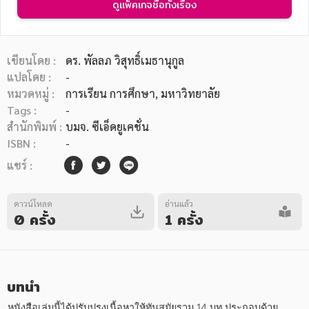
ดูแพ็คเกจซื้อทั้งเรื่อง
เขียนโดย :
ดร. พัลลภ วิสุทธิ์เมธานุกูล
แปลโดย :
-
หมวดหมู่ :
การเรียน การศึกษา
, มหาวิทยาลัย
หมวดหมู่หนังสือ
Tags :
-
สำนักพิมพ์ :
บมจ. ซีเอ็ดยูเคชั่น
ISBN :
-
หมวดหมู่ยอดนิยม
แชร์ :
ดาวน์โหลด
อ่านแล้ว
หนังสือออกใหม่
หนังสือยอดนิยม
หนังสือเช่า
อีบุ๊กอ่านฟรี
0 ครั้ง
1 ครั้ง
หนังสือเสียง
โปรโมชั่นลดราคา
บทนำ
หมวดหมู่หนังสือ
หนังสือเล่มนี้ได้ปรับปรุงเนื้อหาให้ทันสมัยรวม 14 บท ประกอบด้วย