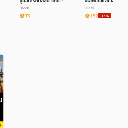
า
คู่มือเตรียมสอบ วิทย์ - ค
เชื้อเพลิงและวัสดุหล่อล
ข
ณิต ป.2 ปรับปรุงใหม่ 25
EBook
EBook
68
79
152
-15%
บ