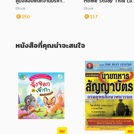
คู่มือสอบพนักงานบริหาร
Home Study Thai (ฉบ
ทั่วไปปฏิบัติงาน สนง.คณ
บปรับปรุง)
EBook
EBook
ะกรรมการป้องกันและปรา
250
117
บปรามการทุจริตแห่งชาติ
หนังสือที่คุณน่าจะสนใจ
จบ
จบ