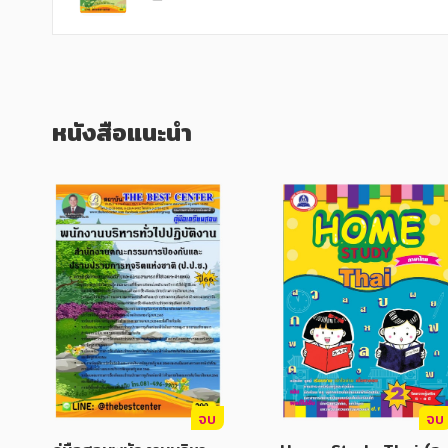
หนังสือแนะนำ
จบ
จบ