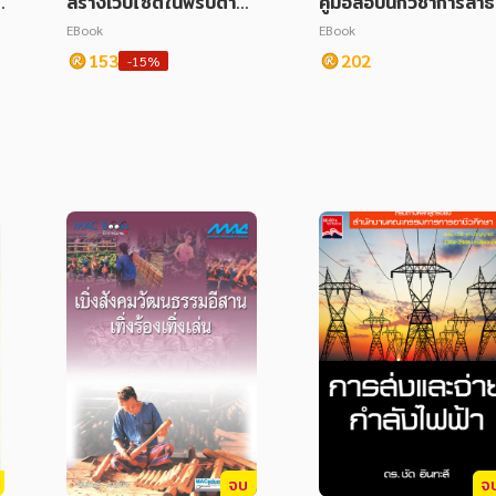
ั
สร้างเว็บไซต์ในพริบตาด้
คู่มือสอบนักวิชาการสาธ
วย Joomla ฉบับสมบูรณ์
รณสุขปฏิบัติการ กรมสุ
EBook
EBook
ภาพจิต
153
202
-15%
จบ
จ