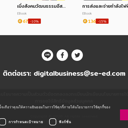
เบิ่งสังคมวัฒนธรรมอีสา
การส่งและจ่ายกำลังไฟฟ
น เทิ่งร้องเทิ่งเล่น
EBook
EBook
67
136
-10%
-15%
ติดต่อเรา:
digitalbusiness@se-ed.com
ร
นโยบายความเป็นส่วนตัว
ข้อตกลงลงทะเบียนนักเขียน
นโยบายการใช้ค
การขอใช้สิทธิข้อมูลส่วนบุคคล
ซต์นี้จะถือว่าคุณให้ความยินยอมในการใช้คุกกี้ภายใต้นโยบายการใช้คุกกี้ของ
Copyright © 2020 All rights reserved.
Powered by Fibplat
การกำหนดเป้าหมาย
ฟังก์ชั่น