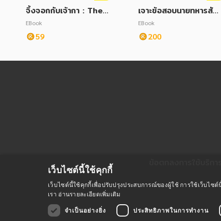
จิ้งจอกกับเจ้ากา : The F
เจาะข้อสอบนายทหารสัญ
ox and The Crow
ญาบัตร กรมยุทธศึกษาท
EBook
EBook
หารบก
59
200
ข้อตกลงการใช้บริกา
เว็บไซต์นี้ใช้คุกกี้
เว็บไซต์นี้ใช้คุกกี้เพื่อปรับปรุงประสบการณ์ของผู้ใช้ การใช้เว็บไ
เรา
อ่านรายละเอียดเพิ่มเติม
จำเป็นอย่างยิ่ง
ประสิทธิภาพในการทำงาน