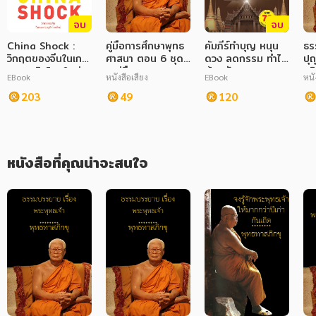
จบ
จบ
ภาษาศาสตร์
China Shock :
คู่มือการศึกษาพุทธ
คัมภีร์ทำบุญ หนุน
ธร
หนังสือเด็ก
วิกฤตของจีนในเกม
ศาสนา ตอน 6 ชุด
ดวง ลดกรรม ทำได้
ปุ
เศรษฐกิจโลกใหม่
- คู่มือพุทธศาสนา
ด้วยตัวเอง
อริ
EBook
หนังสือเสียง
EBook
หนั
การพัฒนาตนเอง
โว
203
49
120
ความรู้ทั่วไป
การ์ตูนความรู้ การ์ตูน
หนังสือที่คุณน่าจะสนใจ
การ์ตูนมังงะ (Manga)