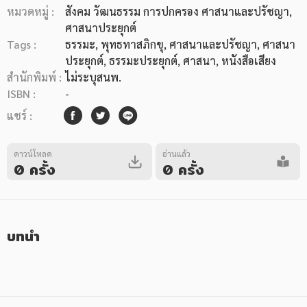
หมวดหมู่ :
สังคม วัฒนธรรม การปกครอง ศาสนาและปรัชญา
,
ศาสนาประยุกต์
Tags :
ธรรมะ
,
พุทธทาสภิกขุ
,
ศาสนาและปรัชญา
,
ศาสนา
ประยุกต์
,
ธรรมะประยุกต์
,
ศาสนา
,
หนังสือเสียง
สำนักพิมพ์ :
ไม่ระบุสนพ.
ISBN :
-
หมวดหมู่หนังสือ
แชร์ :
ดาวน์โหลด
หมวดหมู่ยอดนิยม
อ่านแล้ว
0 ครั้ง
0 ครั้ง
หนังสือออกใหม่
หนังสือยอดนิยม
หนังสือเช่า
อีบุ๊กอ่านฟรี
บทนำ
หนังสือเสียง
โปรโมชั่นลดราคา
หมวดหมู่หนังสือ