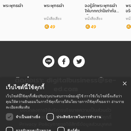
พระพุทธเจ้า
พระพุทธเจ้า
จงรู้จักพระพุทธเจ้า
พร
ให้มากกว่าปีเก่ากัน
จริ
เถิด
หนังสือเสียง
หนังสือเสียง
หนั
49
49
ติดต่อเรา:
digitalbusiness@se-
×
ed.com
เว็บไซต์นี้ใช้คุกกี้
เว็บไซต์นี้ใช้คุกกี้เพื่อปรับปรุงประสบการณ์ของผู้ใช้ การใช้เว็บไซต์นี้จะถือว่า
คุณให้ความยินยอมในการใช้คุกกี้ภายใต้นโยบายการใช้คุกกี้ของเรา
อ่านราย
ละเอียดเพิ่มเติม
ข้อตกลงการใช้บริการ
นโยบายความเป็นส่วนตัว
ข้อตกลงลงทะเบียนนักเขียน
นโยบายการใช้คุกกี้
จำเป็นอย่างยิ่ง
ประสิทธิภาพในการทำงาน
Privacy Policy
การขอใช้สิทธิข้อมูลส่วนบุคคล
การกำหนดเป้าหมาย
ฟังก์ชั่น