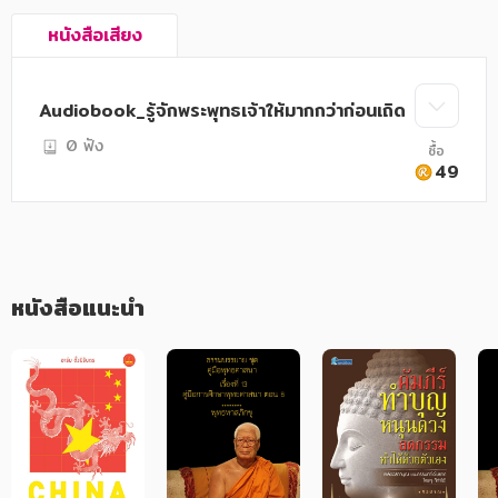
อาหาร สุขภาพ การแพทย์
หนังสือเสียง
ศิลปะ บันเทิง กีฬา ท่องเที่ยว
สังคม วัฒนธรรม การปกครอง ศาสนาและปรัชญา
Audiobook_รู้จักพระพุทธเจ้าให้มากกว่าก่อนเถิด
ศาสนา และปรัชญา
0 ฟัง
ซื้อ
49
กฎหมาย สัญญา ภาษี
การเงิน การลงทุน บริหาร
นิตยสาร หนังสือพิมพ์
หนังสือแนะนำ
ครอบครัว
วรรณกรรม
การเกษตร ชีววิทยา
การเรียน การศึกษา
เทคโนโลยี การสื่อสาร วิทยาศาสตร์