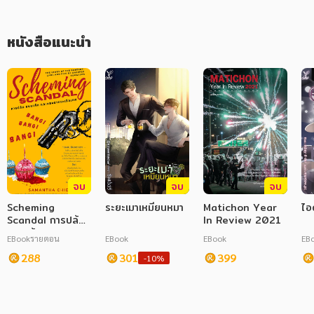
ภาษาศาสตร์
หนังสือแนะนำ
หนังสือเด็ก
การพัฒนาตนเอง
ความรู้ทั่วไป
การ์ตูนความรู้ การ์ตูน
การ์ตูนมังงะ (Manga)
จบ
จบ
จบ
Scheming
ระยะเมาเหมียนหมา
Matichon Year
ไอ
Scandal การปล้น
In Review 2021
ขนมเค้ก และกอง
EBook
รายตอน
EBook
EBook
EB
ซากมะเขือเทศ
288
301
399
-10%