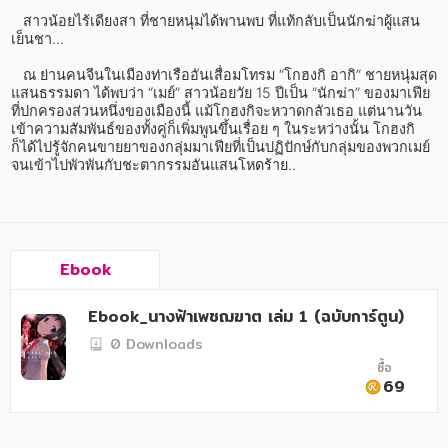
อาหาร สุขภาพ การแพทย์
   สาวน้อยไร้เดียงสา ที่ชายหนุ่มได้พานพบ ที่แท้กลับเป็นนักฆ่าผู้แสน
เย็นชา...

ศิลปะ บันเทิง กีฬา ท่องเที่ยว
   ณ ย่านคนจีนในเมืองท่าเรืออันเสื่อมโทรม “โกฮงกิ อากิ” ชายหนุ่มสุด
สังคม วัฒนธรรม การปกครอง ศาสนาและปรัชญา
แสนธรรมดา ได้พบว่า “เมย์” สาวน้อยวัย 15 ปีเป็น “นักฆ่า” ของมาเฟีย
ที่ปกครองส่วนหนึ่งของเมืองนี้ แม้โกฮงกิจะหวาดกลัวเธอ แต่นานวัน
ศาสนา และปรัชญา
เข้าความสัมพันธ์ของทั้งคู่ก็เพิ่มพูนขึ้นเรื่อย ๆ ในระหว่างนั้น โกฮงกิ
ก็ได้ไปรู้จักคนขายยาของกลุ่มมาเฟียที่เป็นปฏิปักษ์กับกลุ่มของพวกเมย์
กฎหมาย สัญญา ภาษี
จนเข้าไปพัวพันกับชะตากรรมอันแสนโหดร้าย..
การเงิน การลงทุน บริหาร
นิตยสาร หนังสือพิมพ์
Ebook
ครอบครัว
Ebook_นางฟ้าเพชฌฆาต เล่ม 1 (ฉบับการ์ตูน)
วรรณกรรม
0 Downloads
การเกษตร ชีววิทยา
ซื้อ
69
การเรียน การศึกษา
เทคโนโลยี การสื่อสาร วิทยาศาสตร์