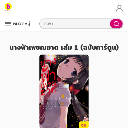
หมวดหมู่
นางฟ้าเพชฌฆาต เล่ม 1 (ฉบับการ์ตูน)
จบ