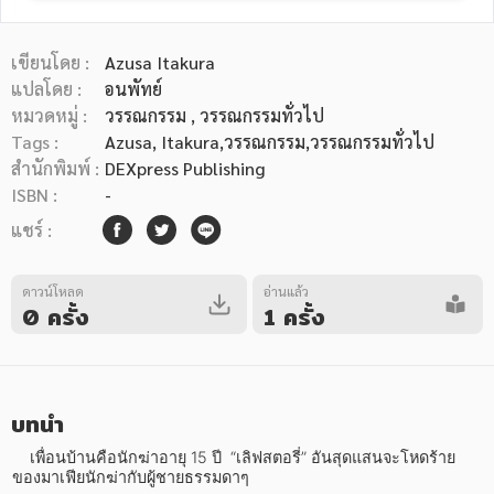
เขียนโดย :
Azusa Itakura
แปลโดย :
อนพัทย์
หมวดหมู่ :
วรรณกรรม
, วรรณกรรมทั่วไป
Tags :
Azusa
,
Itakura,วรรณกรรม,วรรณกรรมทั่วไป
หมวดหมู่หนังสือ
สำนักพิมพ์ :
DEXpress Publishing
ISBN :
-
แชร์ :
หมวดหมู่ยอดนิยม
ดาวน์โหลด
อ่านแล้ว
0 ครั้ง
1 ครั้ง
หนังสือออกใหม่
หนังสือยอดนิยม
หนังสือเช่า
อีบุ๊กอ่านฟรี
หนังสือเสียง
โปรโมชั่นลดราคา
บทนำ
หมวดหมู่หนังสือ
    เพื่อนบ้านคือนักฆ่าอายุ 15 ปี  “เลิฟสตอรี่” อันสุดแสนจะโหดร้าย
ของมาเฟียนักฆ่ากับผู้ชายธรรมดาๆ
