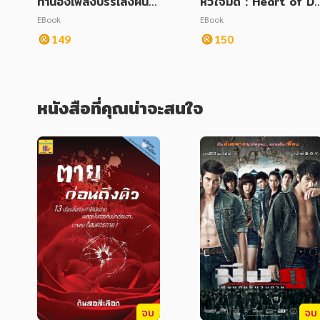
ทำนองเพลงบรรเลงฝัน เ
หัวใจมืด : Heart of D
ล่ม 2
rkness
EBook
EBook
149
150
หนังสือที่คุณน่าจะสนใจ
จบ
จบ