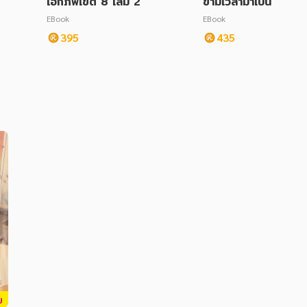
เอกภพเขต 8 เล่ม 2
ข้ามเวลามาเป็นแพทย์
รหญิง เล่ม 2
EBook
EBook
395
435
บ