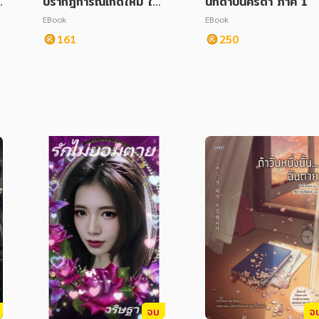
a
ปรากฎการณ์เกิดใหม่ ใน
นักดาบนครดำ ภาค 1
ดินแดนสาบสูญ
EBook
EBook
161
250
จบ
จ