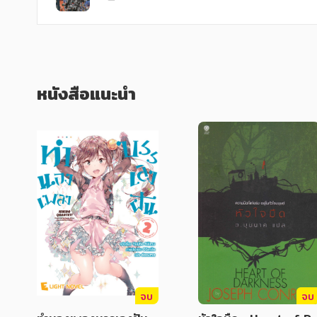
หนังสือแนะนำ
จบ
จบ