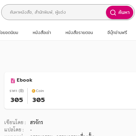
ค้นหา
สือยอดนิยม
หนังสือเช่า
หนังสือรายตอน
อีบุ๊กอ่านฟรี
Ebook
ราคา (฿)
Coin
305
305
เขียนโดย :
สรจักร
แปลโดย :
-