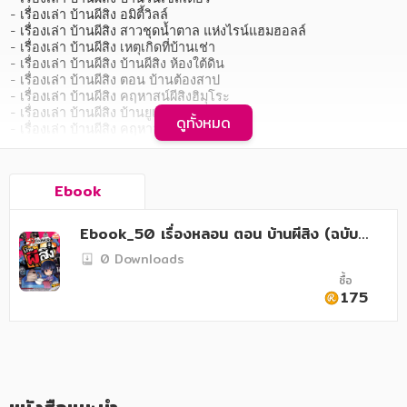
อาหาร สุขภาพ การแพทย์
- เรื่องเล่า บ้านผีสิง อมิตี้วิลล์

- เรื่องเล่า บ้านผีสิง สาวชุดน้ำตาล แห่งไรน์แฮมฮอลล์

ศิลปะ บันเทิง กีฬา ท่องเที่ยว
- เรื่องเล่า บ้านผีสิง เหตุเกิดที่บ้านเช่า

- เรื่องเล่า บ้านผีสิง บ้านผีสิง ห้องใต้ดิน

สังคม วัฒนธรรม การปกครอง ศาสนาและปรัชญา
- เรื่องเล่า บ้านผีสิง ตอน บ้านต้องสาป

- เรื่องเล่า บ้านผีสิง คฤหาสน์ผีสิงฮิมุโระ

ศาสนา และปรัชญา
- เรื่องเล่า บ้านผีสิง บ้านยูเอฟโอ

ดูทั้งหมด
- เรื่องเล่า บ้านผีสิง คฤหาสน์รวมผี

- เรื่องเล่า บ้านผีสิง บ้านผีนัมคู เทอร์เรซ

กฎหมาย สัญญา ภาษี
ฯลฯ
การเงิน การลงทุน บริหาร
Ebook
   หลอนเกินคุ้ม 50 เรื่องในเล่มเดียว กับเรื่องเล่าจากบ้านผีสิงทั่วโลก 
นิตยสาร หนังสือพิมพ์
ทั้งเสียงประหลาดตอนดึก ประตูที่เปิดปิดเอง หรือเงาประหลาดในบ้าน 
Ebook_50 เรื่องหลอน ตอน บ้านผีสิง (ฉบับก
แล้วบ้านเธอล่ะ มีเสียงอะไรแปลกๆ ตอนดึกหรือเปล่า? ครบรสความน่า
าร์ตูน)
ครอบครัว
0 Downloads
กลัวไปกับเรื่องหลอนทั้ง 50 เรื่อง ในรูปแบบ เรื่องสั้น และการ์ตูนผี สี่สี
สวยงาม จากหลากหลายนักวาดมากฝีมือ เต็มอิ่ม จุใจ อ่านเพลินได้ทั้ง
ซื้อ
ครอบครัว
วรรณกรรม
175
การเกษตร ชีววิทยา
การเรียน การศึกษา
เทคโนโลยี การสื่อสาร วิทยาศาสตร์