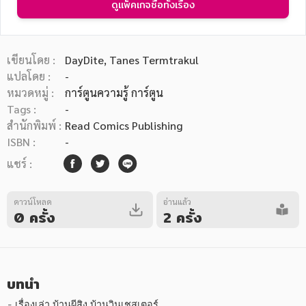
ดูแพ็คเกจซื้อทั้งเรื่อง
เขียนโดย :
DayDite,
Tanes Termtrakul
แปลโดย :
-
หมวดหมู่ :
การ์ตูนความรู้ การ์ตูน
หมวดหมู่หนังสือ
Tags :
-
สำนักพิมพ์ :
Read Comics Publishing
ISBN :
-
หมวดหมู่ยอดนิยม
แชร์ :
ดาวน์โหลด
อ่านแล้ว
หนังสือออกใหม่
หนังสือยอดนิยม
หนังสือเช่า
อีบุ๊กอ่านฟรี
0 ครั้ง
2 ครั้ง
หนังสือเสียง
โปรโมชั่นลดราคา
บทนำ
หมวดหมู่หนังสือ
- เรื่องเล่า บ้านผีสิง บ้านวินเชสเตอร์
