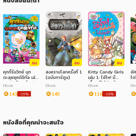
หนังสือแนะนำ
ภาษาศาสตร์
หนังสือเด็ก
การพัฒนาตนเอง
ความรู้ทั่วไป
การ์ตูนความรู้ การ์ตูน
จบ
จบ
จบ
การ์ตูนมังงะ (Manga)
คุกกี้รันวิทย์ บุก
สงครามโลกครั้งที่ 1
Kitty Candy Girls
อัศ
ตะลุยยุคดิจิทัล เล่ม
(ฉบับการ์ตูน)
เล่ม 1: โอ้โห! มี
ได
24 (ฉบับการ์ตูน)
เพื่อนดีได้ง่ายจัง
ตอ
EBook
EBook
EBook
EB
ได
143
145
116
การ
-15%
-10%
หนังสือที่คุณน่าจะสนใจ