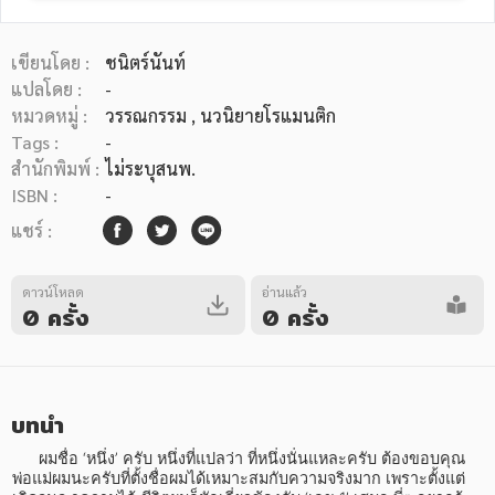
เขียนโดย :
ชนิตร์นันท์
แปลโดย :
-
หมวดหมู่ :
วรรณกรรม
, นวนิยายโรแมนติก
Tags :
-
หมวดหมู่หนังสือ
สำนักพิมพ์ :
ไม่ระบุสนพ.
ISBN :
-
แชร์ :
หมวดหมู่ยอดนิยม
ดาวน์โหลด
อ่านแล้ว
0 ครั้ง
0 ครั้ง
หนังสือออกใหม่
หนังสือยอดนิยม
หนังสือเช่า
อีบุ๊กอ่านฟรี
หนังสือเสียง
โปรโมชั่นลดราคา
บทนำ
หมวดหมู่หนังสือ
      ผมชื่อ ‘หนึ่ง’ ครับ หนึ่งที่แปลว่า ที่หนึ่งนั่นแหละครับ ต้องขอบคุณ
พ่อแม่ผมนะครับที่ตั้งชื่อผมได้เหมาะสมกับความจริงมาก เพราะตั้งแต่