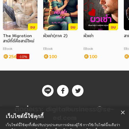
จบ
จบ
จบ
The Migration
ผัวเช่า(ภาค 2)
ผัวเช่า
สาม
สามีที่ดีคือสามีใหม่
EBook
EBook
EBook
EB
256
100
100
-10%
ติดต่อเรา:
digitalbusiness@se-
×
ed.com
เว็บไซต์นี้ใช้คุกกี้
เว็บไซต์นี้ใช้คุกกี้เพื่อปรับปรุงประสบการณ์ของผู้ใช้ การใช้เว็บไซต์นี้จะถือว่า