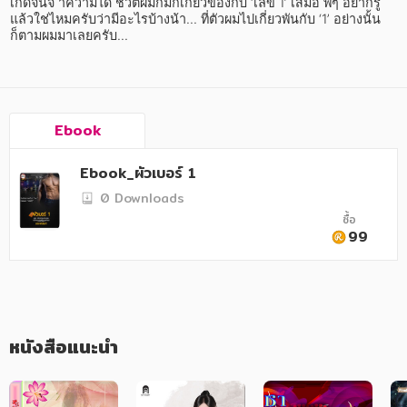
อาหาร สุขภาพ การแพทย์
เกิดจนจ าความได้ ชีวิตผมก็มักเกี่ยวข้องกับ ‘เลข 1’ เสมอ พี่ๆ อยากรู้
แล้วใช่ไหมครับว่ามีอะไรบ้างน้า... ที่ตัวผมไปเกี่ยวพันกับ ‘1’ อย่างนั้น
ก็ตามผมมาเลยครับ...
ศิลปะ บันเทิง กีฬา ท่องเที่ยว
สังคม วัฒนธรรม การปกครอง ศาสนาและปรัชญา
ศาสนา และปรัชญา
Ebook
กฎหมาย สัญญา ภาษี
Ebook_ผัวเบอร์ 1
การเงิน การลงทุน บริหาร
0 Downloads
ซื้อ
นิตยสาร หนังสือพิมพ์
99
ครอบครัว
วรรณกรรม
การเกษตร ชีววิทยา
หนังสือแนะนำ
การเรียน การศึกษา
เทคโนโลยี การสื่อสาร วิทยาศาสตร์