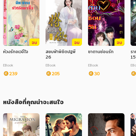
ภาษาศาสตร์
หนังสือเด็ก
การพัฒนาตนเอง
จบ
จบ
จบ
ความรู้ทั่วไป
ห้วงรักอเวจีใจ
สยบฟ้าพิชิตปฐพี
ซาตานซ่อนรัก
ราช
26
15
การ์ตูนความรู้ การ์ตูน
EBook
EBook
EBook
EB
การ์ตูนมังงะ (Manga)
239
205
30
หนังสือที่คุณน่าจะสนใจ