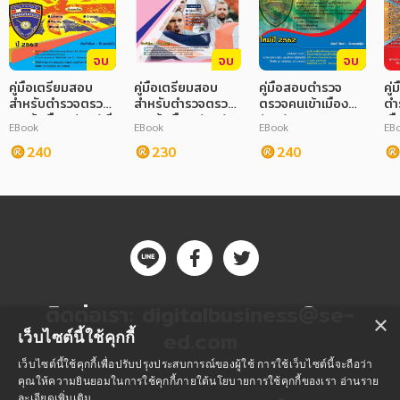
ภาษาศาสตร์
จบ
จบ
จบ
หนังสือเด็ก
คู่มือเตรียมสอบ
คู่มือเตรียมสอบ
คู่มือสอบตำรวจ
คู
สำหรับตำรวจตรวจ
การพัฒนาตนเอง
สำหรับตำรวจตรวจ
ตรวจคนเข้าเมือง
ตำ
คนเข้าเมือง (ตม.) ปี
คนเข้าเมือง (ตม.)
(ตม.)
เม
EBook
EBook
EBook
EB
2563
อำ
ความรู้ทั่วไป
240
230
240
การ์ตูนความรู้ การ์ตูน
การ์ตูนมังงะ (Manga)
ติดต่อเรา:
digitalbusiness@se-
×
ed.com
เว็บไซต์นี้ใช้คุกกี้
เว็บไซต์นี้ใช้คุกกี้เพื่อปรับปรุงประสบการณ์ของผู้ใช้ การใช้เว็บไซต์นี้จะถือว่า
คุณให้ความยินยอมในการใช้คุกกี้ภายใต้นโยบายการใช้คุกกี้ของเรา
อ่านราย
ละเอียดเพิ่มเติม