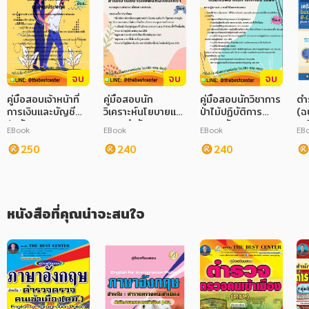
อาหาร สุขภาพ การแพทย์
   ชุดคู่มือ + ข้อสอบ สำหรับผู้สอบภาษาอังกฤษสาหรับตำรวจตรวจคน
เข้าเมืองทางสถาบัน THE BEST CENTER และฝายวิชาการสถาบัน ได้
ศิลปะ บันเทิง กีฬา ท่องเที่ยว
เรียบเรียงขึ้น เพื่อให้ผู้สมัครสอบใช้สาหรับเตรียมตัวสอบในการสอบ
แข่งขันฯ ในครั้งนี้

สังคม วัฒนธรรม การปกครอง ศาสนาและปรัชญา
   ทางสถาบัน THE BEST CENTER ได้เล็งเห็นความสำคัญจึงได้จัดทา
หนังสือเล่มนี้ขึ้นมา โดยรวบรวมขั้นจากประสบการณ์ตรงของคณะทีม
จบ
จบ
จบ
ศาสนา และปรัชญา
งานของสถาบัน THE BEST CENTER โดยในเล่มประกอบด้วยเนื้อหา 
คู่มือสอบเจ้าหน้าที่
คู่มือสอบนัก
คู่มือสอบนักวิชาการ
ตำร
เละการเจาะข้อสอบไม่ว่าจะเป็นในส่วน Listening(การฟัง) Reading 
การเงินและบัญชี
วิเคราะห์นโยบายและ
ป่าไม้ปฏิบัติการ
(ฉ
กฎหมาย สัญญา ภาษี
(การอ่านเนื้อเรื่อง) Pictures (ภาพ) Conversation (การ
(พนักงานราชการ
แผน สำนักงาน
กรมทรัพยากรทาง
เต
สนทนา)Vocabulary (คำศัพท์) และหลักไวยากรณ์ (Grammar) ที่กา
EBook
EBook
EBook
EB
ทั่วไป) กรมคุม
ธนารักษ์พื้นที่
ทะเลและชายฝั่ง
ปร
หนดในการออกสอบเพื่อให้ผู้ที่สอบได้เตรียมตัวอ่านล่วงหน้า มีความ
การเงิน การลงทุน บริหาร
ประพฤติ ปี 68
250
ฉะเชิงเทรา
240
240
ชั
พร้อมในการทำข้อสอบ
Te
นิตยสาร หนังสือพิมพ์
Li
Li
ครอบครัว
หนังสือที่คุณน่าจะสนใจ
วรรณกรรม
การเกษตร ชีววิทยา
การเรียน การศึกษา
เทคโนโลยี การสื่อสาร วิทยาศาสตร์