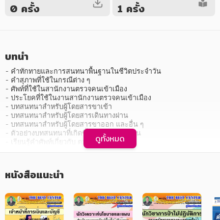
0 ครั้ง
1 ครั้ง
บทนำ
หมวดหมู่หนังสือ
- คำทักทายและการสนทนาพื้นฐานในชีวิตประจำวัน

- คำสุภาพที่ใช้ในกรณีต่าง ๆ

- ศัพท์ที่ใช้ในสานักงานตรวจคนเข้าเมือง

- ประโยคที่ใช้ในงานสานักงานตรวจคนเข้าเมือง

- บทสนทนาสำหรับผู้โดยสารขาเข้า

หมวดหมู่ยอดนิยม
- บทสนทนาสำหรับผู้โดยสารเดินทางผ่าน

- บทสนทนาสำหรับผู้โดยสารขาออก และอื่น ๆ

- ตัวอย่างบทสนทนาที่เกิดขึ้นจริงในแต่ละงาน

ดูทั้งหมด
- เรียนรู้คำศัพท์เกี่ยวกับ ตม.

หนังสือออกใหม่
หนังสือยอดนิยม
หนังสือเช่า
อีบุ๊กอ่านฟรี
- ตัวอย่างการสนทนาภาษาอังกฤษเกี่ยวกับด่านตรวจคนเข้าเมือง

- ใบตรวจคนเข้าเมือง

หนังสือเสียง
โปรโมชั่นลดราคา
- ตัวอย่างข้อความประกาศในสนามบิน

หนังสือแนะนำ
- ภาพตัวอย่าง An Airplane Trip

- Pre-Test ข้อสอบ

- Chapter 1 Arrivals ขาเข้า

หมวดหมู่หนังสือ
ฯลฯ