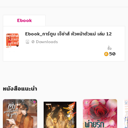
อาหาร สุขภาพ การแพทย์
ศิลปะ บันเทิง กีฬา ท่องเที่ยว
Ebook
สังคม วัฒนธรรม การปกครอง ศาสนาและปรัชญา
Ebook_การ์ตูน เจ๊ซ่าส์ หัวหน้าตัวแม่ เล่ม 12
ศาสนา และปรัชญา
0 Downloads
กฎหมาย สัญญา ภาษี
ซื้อ
50
การเงิน การลงทุน บริหาร
นิตยสาร หนังสือพิมพ์
ครอบครัว
หนังสือแนะนำ
วรรณกรรม
การเกษตร ชีววิทยา
การเรียน การศึกษา
เทคโนโลยี การสื่อสาร วิทยาศาสตร์