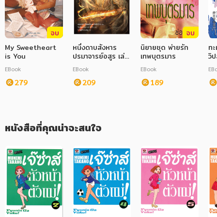
ภาษาศาสตร์
จบ
จบ
หนังสือเด็ก
My Sweetheart
หนึ่งดาบสังหาร
นิยายชุด พ่ายรัก
ทะเ
is You
การพัฒนาตนเอง
ปรมาจารย์อสูร เล่ม
เทพบุตรมาร
วิ
13
EBook
EBook
EBook
EB
ความรู้ทั่วไป
279
209
189
การ์ตูนความรู้ การ์ตูน
การ์ตูนมังงะ (Manga)
หนังสือที่คุณน่าจะสนใจ