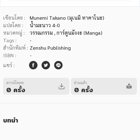
เขียนโดย :
Munemi Takano (มุเนมิ ทาคาโนะ)
แปลโดย :
น้ำมะนาว 4-0
หมวดหมู่ :
วรรณกรรม
, การ์ตูนมังงะ (Manga)
Tags :
-
หมวดหมู่หนังสือ
สำนักพิมพ์ :
Zenshu Publishing
ISBN :
-
แชร์ :
หมวดหมู่ยอดนิยม
ดาวน์โหลด
อ่านแล้ว
0 ครั้ง
0 ครั้ง
หนังสือออกใหม่
หนังสือยอดนิยม
หนังสือเช่า
อีบุ๊กอ่านฟรี
หนังสือเสียง
โปรโมชั่นลดราคา
บทนำ
หมวดหมู่หนังสือ