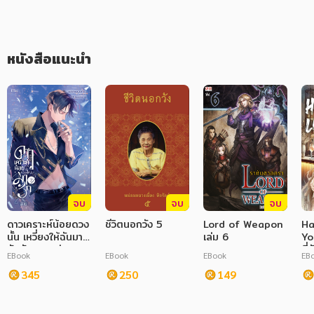
ภาษาศาสตร์
หนังสือเด็ก
หนังสือแนะนำ
การพัฒนาตนเอง
ความรู้ทั่วไป
การ์ตูนความรู้ การ์ตูน
การ์ตูนมังงะ (Manga)
จบ
จบ
จบ
ดาวเคราะห์น้อยดวง
ชีวิตนอกวัง 5
Lord of Weapon
Ha
นั้น เหวี่ยงให้ฉันมา
เล่ม 6
Yo
รักกับนาย เล่ม 2
ที
EBook
EBook
EBook
EB
ve
345
250
149
GL
En
Lo