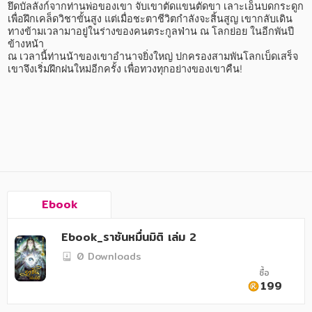
อาหาร สุขภาพ การแพทย์
ยึดบัลลังก์จากท่านพ่อของเขา จับเขาตัดแขนตัดขา เลาะเอ็นบดกระดูก 
เพื่อฝึกเคล็ดวิชาขั้นสูง แต่เมื่อชะตาชีวิตกำลังจะสิ้นสูญ เขากลับเดิน
ศิลปะ บันเทิง กีฬา ท่องเที่ยว
ทางข้ามเวลามาอยู่ในร่างของคนตระกูลฟ่าน ณ โลกย่อย ในอีกพันปี
ข้างหน้า

ณ เวลานี้ท่านน้าของเขาอำนาจยิ่งใหญ่ ปกครองสามพันโลกเบ็ดเสร็จ 
สังคม วัฒนธรรม การปกครอง ศาสนาและปรัชญา
เขาจึงเริ่มฝึกฝนใหม่อีกครั้ง เพื่อทวงทุกอย่างของเขาคืน!

ศาสนา และปรัชญา
กฎหมาย สัญญา ภาษี
การเงิน การลงทุน บริหาร
นิตยสาร หนังสือพิมพ์
ครอบครัว
Ebook
วรรณกรรม
Ebook_ราชันหมื่นมิติ เล่ม 2
การเกษตร ชีววิทยา
0 Downloads
ซื้อ
การเรียน การศึกษา
199
เทคโนโลยี การสื่อสาร วิทยาศาสตร์