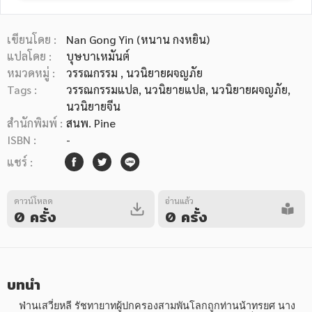
เขียนโดย :
Nan Gong Yin (หนาน กงหยิน)
แปลโดย :
บุษบาเหมันต์
หมวดหมู่ :
วรรณกรรม
, นวนิยายผจญภัย
Tags :
วรรณกรรมแปล
,
นวนิยายแปล
,
นวนิยายผจญภัย
,
หมวดหมู่หนังสือ
นวนิยายจีน
สำนักพิมพ์ :
สนพ. Pine
ISBN :
-
หมวดหมู่ยอดนิยม
แชร์ :
ดาวน์โหลด
อ่านแล้ว
หนังสือออกใหม่
หนังสือยอดนิยม
หนังสือเช่า
อีบุ๊กอ่านฟรี
0 ครั้ง
0 ครั้ง
หนังสือเสียง
โปรโมชั่นลดราคา
บทนำ
หมวดหมู่หนังสือ
    ฟ่านเสวี่ยหลี รัชทายาทผู้ปกครองสามพันโลกถูกท่านน้าทรยศ นาง