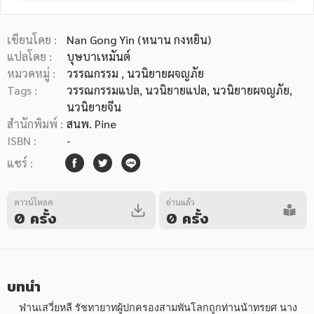
เขียนโดย :
Nan Gong Yin (หนาน กงหยิน)
แปลโดย :
บุษบาเหมันต์
หมวดหมู่ :
วรรณกรรม
, นวนิยายผจญภัย
Tags :
วรรณกรรมแปล
,
นวนิยายแปล
,
นวนิยายผจญภัย
,
หมวดหมู่หนังสือ
นวนิยายจีน
สำนักพิมพ์ :
สนพ. Pine
ISBN :
-
หมวดหมู่ยอดนิยม
แชร์ :
ดาวน์โหลด
อ่านแล้ว
หนังสือออกใหม่
หนังสือยอดนิยม
หนังสือเช่า
อีบุ๊กอ่านฟรี
0 ครั้ง
0 ครั้ง
หนังสือเสียง
โปรโมชั่นลดราคา
บทนำ
หมวดหมู่หนังสือ
    ฟ่านเสวี่ยหลี รัชทายาทผู้ปกครองสามพันโลกถูกท่านน้าทรยศ นาง