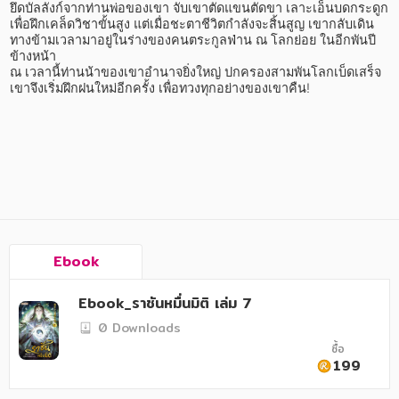
อาหาร สุขภาพ การแพทย์
ยึดบัลลังก์จากท่านพ่อของเขา จับเขาตัดแขนตัดขา เลาะเอ็นบดกระดูก 
เพื่อฝึกเคล็ดวิชาขั้นสูง แต่เมื่อชะตาชีวิตกำลังจะสิ้นสูญ เขากลับเดิน
ศิลปะ บันเทิง กีฬา ท่องเที่ยว
ทางข้ามเวลามาอยู่ในร่างของคนตระกูลฟ่าน ณ โลกย่อย ในอีกพันปี
ข้างหน้า

ณ เวลานี้ท่านน้าของเขาอำนาจยิ่งใหญ่ ปกครองสามพันโลกเบ็ดเสร็จ 
สังคม วัฒนธรรม การปกครอง ศาสนาและปรัชญา
เขาจึงเริ่มฝึกฝนใหม่อีกครั้ง เพื่อทวงทุกอย่างของเขาคืน!

ศาสนา และปรัชญา
กฎหมาย สัญญา ภาษี
การเงิน การลงทุน บริหาร
นิตยสาร หนังสือพิมพ์
ครอบครัว
Ebook
วรรณกรรม
Ebook_ราชันหมื่นมิติ เล่ม 7
การเกษตร ชีววิทยา
0 Downloads
ซื้อ
การเรียน การศึกษา
199
เทคโนโลยี การสื่อสาร วิทยาศาสตร์