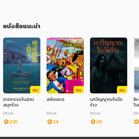
ภาษาศาสตร์
หนังสือเด็ก
หนังสือแนะนำ
การพัฒนาตนเอง
ความรู้ทั่วไป
การ์ตูนความรู้ การ์ตูน
การ์ตูนมังงะ (Manga)
จบ
จบ
จบ
ฆาตกรรมในสวน
สลัดเขมร
เงาวิญญาณในวัด
Br
สนุกร้าง
ร้าง
ใน
EBook
EBook
EBook
EB
235
34
69