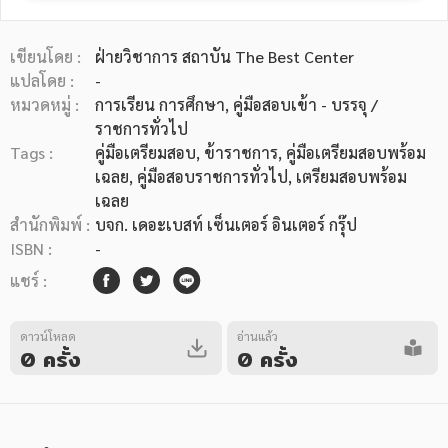
เขียนโดย :
ฝ่ายวิชาการ สถาบัน The Best Center
แปลโดย :
-
หมวดหมู่ :
การเรียน การศึกษา
, คู่มือสอบเข้า - บรรจุ /
ราชการทั่วไป
หมวดหมู่หนังสือ
Tags :
คู่มือเตรียมสอบ
,
ข้าราชการ
,
คู่มือเตรียมสอบพร้อม
เฉลย
,
คู่มือสอบราชการทั่วไป
,
เตรียมสอบพร้อม
เฉลย
สำนักพิมพ์ :
บจก. เดอะเบสท์ เซ็นเตอร์ อินเตอร์ กรุ๊ป
หมวดหมู่ยอดนิยม
ISBN :
-
แชร์ :
หนังสือออกใหม่
หนังสือยอดนิยม
หนังสือเช่า
อีบุ๊กอ่านฟรี
ดาวน์โหลด
อ่านแล้ว
หนังสือเสียง
โปรโมชั่นลดราคา
0 ครั้ง
0 ครั้ง
หมวดหมู่หนังสือ