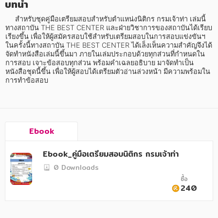
บทนำ
อาหาร สุขภาพ การแพทย์
     สำหรับชุดคู่มือเตรียมสอบสำหรับตำแหน่งนิติกร กรมเจ้าท่า เล่มนี้ 
ศิลปะ บันเทิง กีฬา ท่องเที่ยว
ทางสถาบัน THE BEST CENTER และฝ่ายวิชาการของสถาบันได้เรียบ
เรียงขึ้น เพื่อให้ผู้สมัครสอบใช้สำหรับเตรียมสอบในการสอบแข่งขันฯ
สังคม วัฒนธรรม การปกครอง ศาสนาและปรัชญา
ในครั้งนี้ทางสถาบัน THE BEST CENTER ได้เล็งเห็นความสำคัญจึงได้
จัดทำหนังสือเล่มนี้ขึ้นมา ภายในเล่มประกอบด้วยทุกส่วนที่กำหนดใน
ศาสนา และปรัชญา
การสอบ เจาะข้อสอบทุกส่วน พร้อมคำเฉลยอธิบาย มาจัดทำเป็น
หนังสือชุดนี้ขึ้น เพื่อให้ผู้สอบได้เตรียมตัวอ่านล่วงหน้า มีความพร้อมใน
กฎหมาย สัญญา ภาษี
การทำข้อสอบ
การเงิน การลงทุน บริหาร
นิตยสาร หนังสือพิมพ์
Ebook
ครอบครัว
Ebook_คู่มือเตรียมสอบนิติกร กรมเจ้าท่า
วรรณกรรม
0 Downloads
การเกษตร ชีววิทยา
ซื้อ
240
การเรียน การศึกษา
เทคโนโลยี การสื่อสาร วิทยาศาสตร์