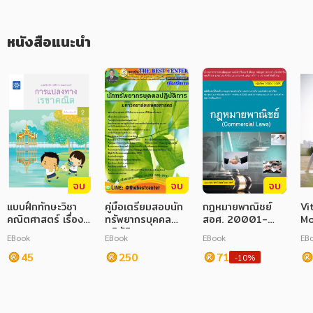
ภาษาศาสตร์
หนังสือแนะนำ
หนังสือเด็ก
การพัฒนาตนเอง
ความรู้ทั่วไป
การ์ตูนความรู้ การ์ตูน
การ์ตูนมังงะ (Manga)
จบ
จบ
จบ
แบบฝึกทักษะวิชา
คู่มือเตรียมสอบนัก
กฎหมายพาณิชย์
Vi
คณิตศาสตร์ เรื่อง
ทรัพยากรบุคคล
สอศ. 20001-
Mo
การแปลงทาง
ปฏิบัติการ
10005
Ro
EBook
EBook
EBook
EB
เรขาคณิต
มหาวิทยาลัย
Ac
45
เกษตรศาสตร์ ปี
250
71
(ก
-10%
2563
ชี
กา
ผู้