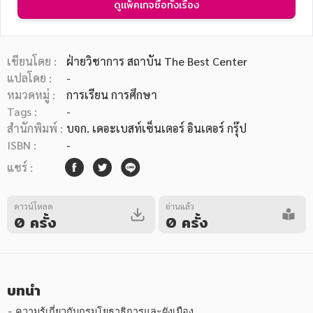
ดูแพ็คเกจซื้อทั้งเรื่อง
เขียนโดย :
ฝ่ายวิชาการ สถาบัน The Best Center
แปลโดย :
-
หมวดหมู่ :
การเรียน การศึกษา
หมวดหมู่หนังสือ
Tags :
-
สำนักพิมพ์ :
บจก. เดอะเบสท์เซ็นเตอร์ อินเตอร์ กรุ๊ป
ISBN :
-
หมวดหมู่ยอดนิยม
แชร์ :
ดาวน์โหลด
อ่านแล้ว
หนังสือออกใหม่
หนังสือยอดนิยม
หนังสือเช่า
อีบุ๊กอ่านฟรี
0 ครั้ง
0 ครั้ง
หนังสือเสียง
โปรโมชั่นลดราคา
บทนำ
หมวดหมู่หนังสือ
- ความรู้เกี่ยวกับกรมโยธาธิการและผังเมือง 