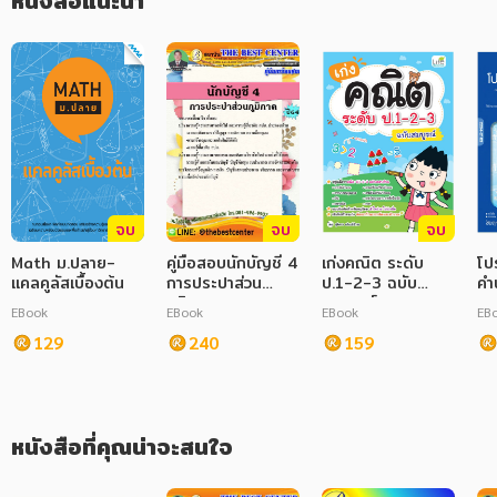
หนังสือแนะนำ
- แนวข้อสอบ ความรู้เกี่ยวกับกฎหมายเบื้องต้น 
- แนวข้อสอบ ประมวลกฎหมายอาญา 
ภาษาศาสตร์
- แนวข้อสอบ ประมวลกฎหมายแพ่งและพาณิชย์ 
หนังสือเด็ก
- แนวข้อสอบ ประมวลกฎหมายวิธีพิจารณาความอาญา 
- แนวข้อสอบ ประมวลกฎหมายวิธีพิจารณาความแพ่ง 
การพัฒนาตนเอง
- แนวข้อสอบ ความรู้เกี่ยวกับเศรษฐกิจ สังคม การเมือง ภายในประเทศ
และกลุ่มประเทศอาเซียน
ความรู้ทั่วไป
การ์ตูนความรู้ การ์ตูน
   คู่มือเตรียมสอบสำหรับตำแหน่งพนักงานนิติกร กรมโยธาธิการและ
จบ
จบ
จบ
ผังเมือง เล่มนี้ โดยทางสถาบัน THE BEST CENTER และคณะได้เรียบ
การ์ตูนมังงะ (Manga)
Math ม.ปลาย-
คู่มือสอบนักบัญชี 4
เก่งคณิต ระดับ
โป
เรียงขึ้นเพื่อให้ผู้สมัครสอบใช้สำหรับเตรียมตัวสอบในกำรสอบ แข่ง
แคลคูลัสเบื้องต้น
การประปาส่วน
ป.1-2-3 ฉบับ
คำ
ขันฯ ในครั้งนี้  ดังนั้นทางสถาบัน THE BEST CENTER ได้เล็งเห็น
ภูมิภาค
สมบูรณ์
ความสำคัญจึงได้จัดทำหนังสือเล่มนี้ขึ้นมา ประกอบด้วยความรู้เกี่ยวกับ
EBook
EBook
EBook
EB
การเนื้อหา พ.ร.บ. ระเบียบและเจาะแนวข้อสอบเพื่อให้ผู้ที่สอบได้เตรียม
129
240
159
ตัวอ่านล่วงหน้า มีความพร้อมในการทำข้อสอบ
หนังสือที่คุณน่าจะสนใจ