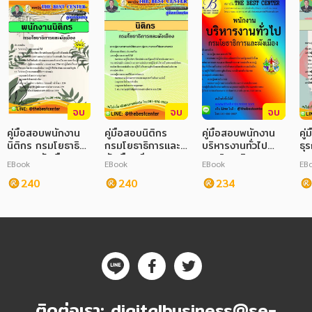
จบ
จบ
จบ
คู่มือสอบพนักงาน
คู่มือสอบนิติกร
คู่มือสอบพนักงาน
คู
นิติกร กรมโยธาธิ
กรมโยธาธิการและ
บริหารงานทั่วไป
ธุ
การและผังเมือง
ผังเมือง ปี 2563
กรมโยธาธิการและ
กา
EBook
EBook
EBook
EB
ผังเมือง ออกใหม่
240
240
2561
234
ติดต่อเรา:
digitalbusiness@se-