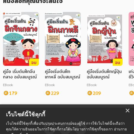
หนังสือที่คุณน่าจะสนใจ
จบ
จบ
คู่มือ เริ่มต้นฝึกจีน
คู่มือเริ่มต้นฝึก
คู่มือเริ่มต้นฝึกญี่ปุ่น
เก
กลาง ฉบับสมบูรณ์
เกาหลี ฉบับสมบูรณ์
ฉบับสมบูรณ์
ชี
สม
EBook
EBook
EBook
EB
179
229
209
×
เว็บไซต์นี้ใช้คุกกี้
เว็บไซต์นี้ใช้คุกกี้เพื่อปรับปรุงประสบการณ์ของผู้ใช้ การใช้เว็บไซต์นี้จะถือว่า
คุณให้ความยินยอมในการใช้คุกกี้ภายใต้นโยบายการใช้คุกกี้ของเรา
อ่านราย