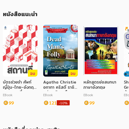
ภาษาศาสตร์
หนังสือแนะนำ
   ทางลัดฝึกพูดจีน ด้วยบทสนทนาในชีวิตประจำวัน พร้อมเรียน
ไวยากรณ์จีนพื้นฐาน เพื่ออ่าน เขียน และแปลได้อย่างถูกต้อง พร้อม
หนังสือเด็ก
ตัวอย่างการใช้ จำง่าย ลืมยาก เรียนรู้ง่าย นำไปใช้ได้จริง! เหมาะ
สำหรับนักเรียน นักศึกษา และบุคคลทั่วไป ที่อยากเรียนภาษาจีนด้วยตัว
การพัฒนาตนเอง
เอง
ความรู้ทั่วไป
การ์ตูนความรู้ การ์ตูน
การ์ตูนมังงะ (Manga)
จบ
จบ
บัตรช่วยจำ ศัพท์
Agatha Christie
หลักสูตรย่อสนทนา
Sh
ญี่ปุ่น-ไทย-อังกฤษ
อกาทา คริสตี ราชินี
ภาษาอังกฤษ
Gr
ชุด สถานที่
แห่งนวนิยายสืบสวน
ทั
EBook
EBook
EBook
EB
ฆาตกรรม : Dead
99
Man's Folly เกม
121
99
-10%
ลวงหฤโหด (PDF)