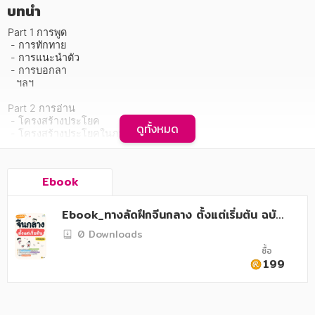
อาหาร สุขภาพ การแพทย์
บทนำ
ศิลปะ บันเทิง กีฬา ท่องเที่ยว
Part 1 การพูด

 - การทักทาย

 - การแนะนำตัว

สังคม วัฒนธรรม การปกครอง ศาสนาและปรัชญา
 - การบอกลา

   ฯลฯ

ศาสนา และปรัชญา
Part 2 การอ่าน

กฎหมาย สัญญา ภาษี
 - โครงสร้างประโยค

ดูทั้งหมด
 - โครงสร้างประโยคในภาษาจีน

การเงิน การลงทุน บริหาร
 - เดาคำศัพท์จาก pianpang

   ฯลฯ

นิตยสาร หนังสือพิมพ์
Ebook
Part 3 การเขียน

 - ชนิดของคำ

ครอบครัว
 - โครงสร้างประโยค

Ebook_ทางลัดฝึกจีนกลาง ตั้งแต่เริ่มต้น ฉบับ
 - การแต่งประโยคจากรูปภาพ

วรรณกรรม
สมบูรณ์
0 Downloads
   ฯลฯ

ซื้อ
การเกษตร ชีววิทยา
Part 4 การแปล

199
 - สิ่งจำเป็นที่ต้องมีในการแปล

การเรียน การศึกษา
 - ความแตกต่างทางวัฒนธรรมและความรู้ที่เกี่ยวข้อง

 - การแปลส่วนหลักของประโยค

   ฯลฯ
เทคโนโลยี การสื่อสาร วิทยาศาสตร์