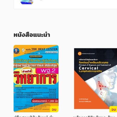
หนังสือแนะนำ
จบ
จบ