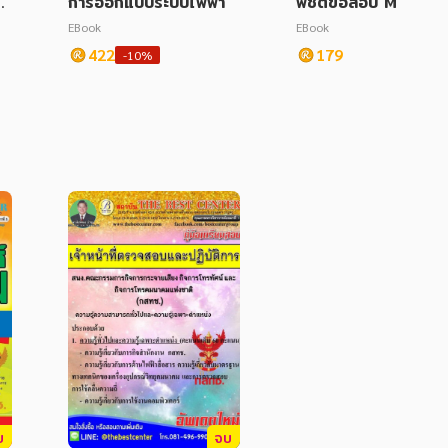
ุ
การออกแบบระบบไฟฟ้า
พิชิตข้อสอบ MATHS 
ลั
4-5-6 เตรียมสอบเข้
EBook
EBook
ษ์
หาวิทยาลัย
422
179
-10%
บ
จบ