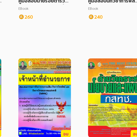
คู่มือสอบนายร้อยตำรวจ
คู่มือสอบนักวิชาการพัสด
รอง สว. (ปฏิบัติหน้าที่ด้า
ปฏิบัติการ กรมพัฒนาพ
EBook
EBook
นแผนงานและวิเคราะห์งา
งงานทดแทน และอนุรัก
260
240
นบุคคล)
พลังงาน
จบ
จ