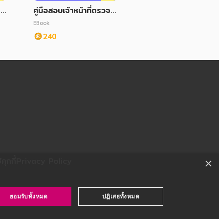
โย
คู่มือสอบเจ้าหน้าที่ตรวจส
อบและปฏิบัติการ กสทช.
EBook
240
ุกกี้
Privacy Policy
×
ยอมรับทั้งหมด
ปฏิเสธทั้งหมด