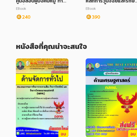
คู่มือสอบผู้บังคับหมู่ ทำห
หลักการวินิจฉัยและรักษา
น้าที่วิทยาการ กลุ่มงานอำ
โรคต่อมน้้ำเหลืองบริเวณ
EBook
EBook
นวยการและสนับสนุน
คอ
240
390
หนังสือที่คุณน่าจะสนใจ
จบ
จบ