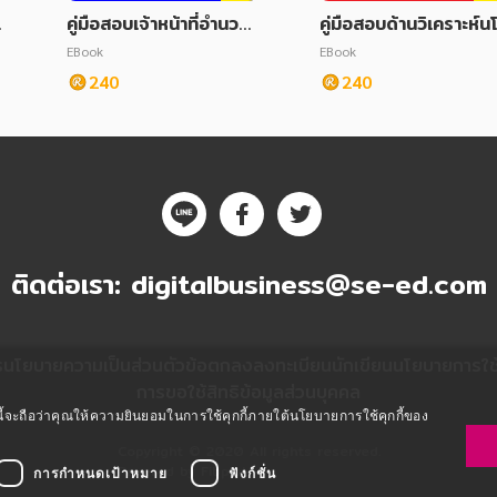
คู่มือสอบเจ้าหน้าที่อำนวย
คู่มือสอบด้านวิเคราะห์น
การ กสทช.
บายและแผน กสทช.
EBook
EBook
240
240
ติดต่อเรา:
digitalbusiness@se-ed.com
ร
นโยบายความเป็นส่วนตัว
ข้อตกลงลงทะเบียนนักเขียน
นโยบายการใช้ค
การขอใช้สิทธิข้อมูลส่วนบุคคล
ซต์นี้จะถือว่าคุณให้ความยินยอมในการใช้คุกกี้ภายใต้นโยบายการใช้คุกกี้ของ
Copyright © 2020 All rights reserved.
Powered by Fibplat
การกำหนดเป้าหมาย
ฟังก์ชั่น