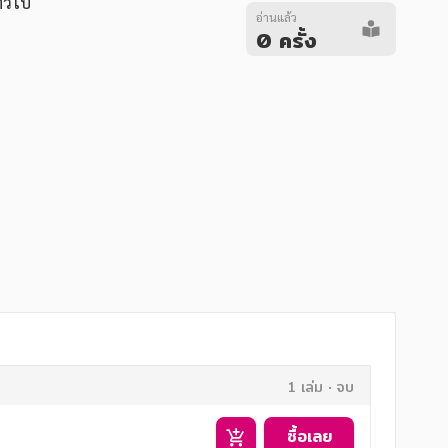
ั่วไป
อ่านแล้ว
0 ครั้ง
1 เล่ม
จบ
ซื้อเลย