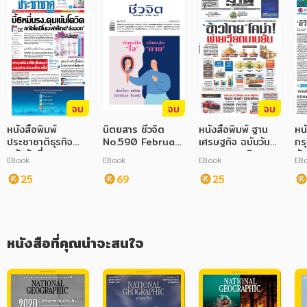
ภาษาศาสตร์
หนังสือเด็ก
การพัฒนาตนเอง
ความรู้ทั่วไป
จบ
จบ
จบ
หนังสือพิมพ์
นิตยสาร ชีวจิต
หนังสือพิมพ์ ฐาน
หน
การ์ตูนความรู้ การ์ตูน
ประชาชาติธุรกิจ
No.590 February
เศรษฐกิจ ฉบับวันที่
กรุ
ฉบับวันที่ 10
2024
4149 พฤศจิกายน
อั
EBook
การ์ตูนมังงะ (Manga)
EBook
EBook
EB
มิถุนายน 2564
2568
กร
25
69
25
หนังสือที่คุณน่าจะสนใจ