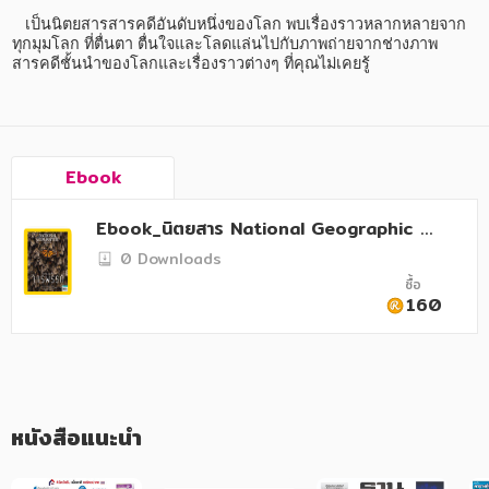
อาหาร สุขภาพ การแพทย์
   เป็นนิตยสารสารคดีอันดับหนึ่งของโลก พบเรื่องราวหลากหลายจาก
ทุกมุมโลก ที่ตื่นตา ตื่นใจและโลดแล่นไปกับภาพถ่ายจากช่างภาพ
ศิลปะ บันเทิง กีฬา ท่องเที่ยว
สารคดีชั้นนำของโลกและเรื่องราวต่างๆ ที่คุณไม่เคยรู้
สังคม วัฒนธรรม การปกครอง ศาสนาและปรัชญา
ศาสนา และปรัชญา
Ebook
กฎหมาย สัญญา ภาษี
การเงิน การลงทุน บริหาร
Ebook_นิตยสาร National Geographic ปีที่
23 ฉบับที่ 270 มกราคม 2567
0 Downloads
นิตยสาร หนังสือพิมพ์
ซื้อ
160
ครอบครัว
วรรณกรรม
การเกษตร ชีววิทยา
หนังสือแนะนำ
การเรียน การศึกษา
เทคโนโลยี การสื่อสาร วิทยาศาสตร์