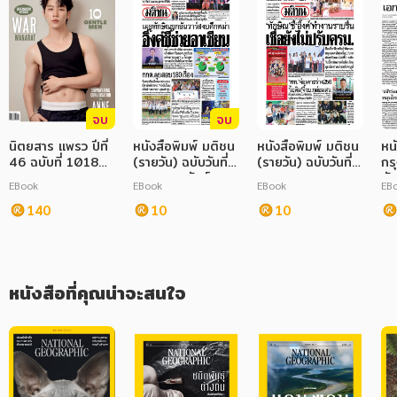
ภาษาศาสตร์
หนังสือเด็ก
การพัฒนาตนเอง
จบ
จบ
ความรู้ทั่วไป
นิตยสาร แพรว ปีที่
หนังสือพิมพ์ มติชน
หนังสือพิมพ์ มติชน
หน
46 ฉบับที่ 1018
(รายวัน) ฉบับวันที่
(รายวัน) ฉบับวันที่
กรุ
การ์ตูนความรู้ การ์ตูน
พฤษภาคม 2568
04 กุมภาพันธ์
06 มกราคม 2568
อั
EBook
EBook
EBook
EB
2568
พ.
การ์ตูนมังงะ (Manga)
140
10
10
หนังสือที่คุณน่าจะสนใจ