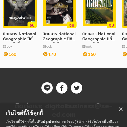
จบ
จบ
จบ
นิตยสาร National
นิตยสาร National
นิตยสาร National
นิ
Geographic ปีที่
Geographic ปีที่
Geographic ปีที่
Ge
22 ฉบับที่ 255
25 ฉบับที่ 291
24 ฉบับที่ 279
20
EBook
EBook
EBook
EB
ตุลาคม 2565
ตุลาคม 2568
ตุลาคม 2567
ตุ
160
170
160
ติดต่อเรา:
digitalbusiness@se-
×
ed.com
เว็บไซต์นี้ใช้คุกกี้
เว็บไซต์นี้ใช้คุกกี้เพื่อปรับปรุงประสบการณ์ของผู้ใช้ การใช้เว็บไซต์นี้จะถือว่า
คุณให้ความยินยอมในการใช้คุกกี้ภายใต้นโยบายการใช้คุกกี้ของเรา
อ่านราย