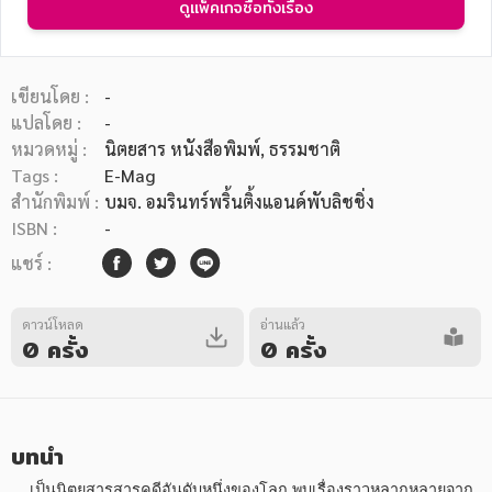
ดูแพ็คเกจซื้อทั้งเรื่อง
เขียนโดย :
-
แปลโดย :
-
หมวดหมู่ :
นิตยสาร หนังสือพิมพ์
, ธรรมชาติ
หมวดหมู่หนังสือ
Tags :
E-Mag
สำนักพิมพ์ :
บมจ. อมรินทร์พริ้นติ้งแอนด์พับลิชชิ่ง
ISBN :
-
หมวดหมู่ยอดนิยม
แชร์ :
ดาวน์โหลด
อ่านแล้ว
หนังสือออกใหม่
หนังสือยอดนิยม
หนังสือเช่า
อีบุ๊กอ่านฟรี
0 ครั้ง
0 ครั้ง
หนังสือเสียง
โปรโมชั่นลดราคา
บทนำ
หมวดหมู่หนังสือ
    เป็นนิตยสารสารคดีอันดับหนึ่งของโลก พบเรื่องราวหลากหลายจาก