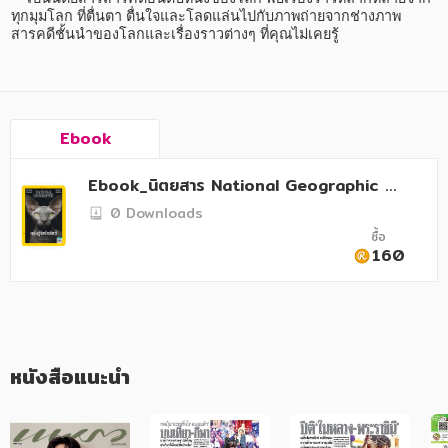
อาหาร สุขภาพ การแพทย์
ทุกมุมโลก ที่ตื่นตา ตื่นใจและโลดแล่นไปกับภาพถ่ายจากช่างภาพ
สารคดีชั้นนำของโลกและเรื่องราวต่างๆ ที่คุณไม่เคยรู้
ศิลปะ บันเทิง กีฬา ท่องเที่ยว
สังคม วัฒนธรรม การปกครอง ศาสนาและปรัชญา
ศาสนา และปรัชญา
Ebook
กฎหมาย สัญญา ภาษี
Ebook_นิตยสาร National Geographic ปีที่
การเงิน การลงทุน บริหาร
22 ฉบับที่ 255 ตุลาคม 2565
0 Downloads
ซื้อ
นิตยสาร หนังสือพิมพ์
160
ครอบครัว
วรรณกรรม
การเกษตร ชีววิทยา
หนังสือแนะนำ
การเรียน การศึกษา
เทคโนโลยี การสื่อสาร วิทยาศาสตร์