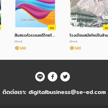
จบ
จ
สืบสรรค์วรรณคดีไทยใน
โรงเรียนสมัยใหม่ในล้า
บริบทสังคมไทยร่วมสมัย
าในความสัมพันธ์กับสย
EBook
EBook
360
340
ติดต่อเรา:
digitalbusiness@se-ed.com