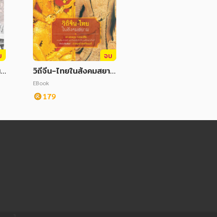
บ
จบ
นน
วิถีจีน-ไทยในสังคมสยาม
าม
พ.1
EBook
179