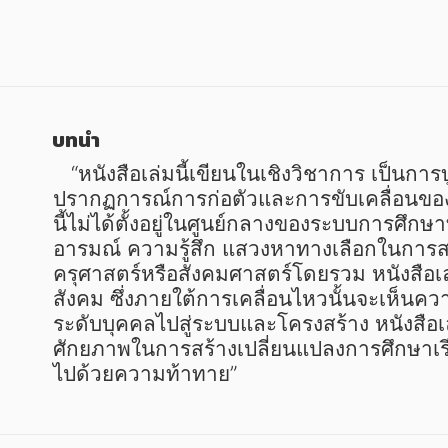
หนังสือเด็ก
หนังสือเด็ก
การพัฒนาตนเอง
การพัฒนาตนเอง
ความรู้ทั่วไป
ความรู้ทั่วไป
การ์ตูนความรู้ การ์ตูน
การ์ตูนความรู้ การ์ตูน
บทนำ
การ์ตูนมังงะ (Manga)
การ์ตูนมังงะ (Manga)
   “หนังสือเล่มนี้เขียนในเชิงวิชาการ เป็นการบูรณาการความรู้ที่นำทฤษฎีสังคมศาสตร์ เชิงวิพากษ์และมุมมองหลังสมัยใหม่นิยมมาวิเคราะห์
ปรากฏการณ์การก่อตัวและการขับเคลื่อนของผู
นี้ไม่ได้ตั้งอยู่ในศูนย์กลางของระบบการศึ
อารมณ์ ความรู้สึก แสวงหาทางเลือกในการสร้
ครุศาสตร์หรือสังคมศาสตร์โดยรวม หนังสือเล
สังคม ซึ่งภายใต้การเคลื่อนไหวนั้นจะเห็นคว
ระดับบุคคลไปสู่ระบบและโครงสร้าง หนังสือเ
ศักยภาพในการสร้างเปลี่ยนแปลงการศึกษาเรี
ไปด้วยความท้าทาย”