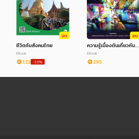
จบ
จบ
ชีวิตกับสังคมไทย
ความรู้เบื้องต้นเกี่ยวกับสั
งคมร่วมสมัย
EBook
EBook
112
293
-10%