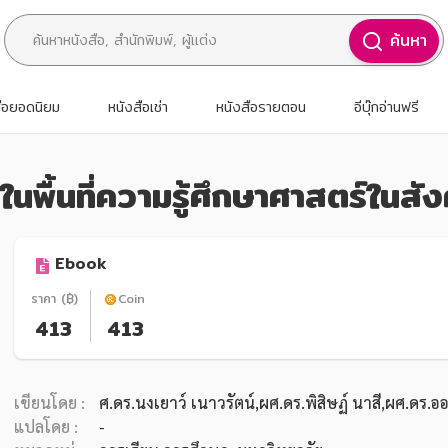
ค้นหา
สือยอดนิยม
หนังสือเช่า
หนังสือรายตอน
อีบุ๊กอ่านฟรี
ม่ในพื้นที่ความรู้ศึกษาศาสตร์ในส
Ebook
ราคา (฿)
Coin
413
413
เขียนโดย :
ศ.ดร.นงเยาว์ เนาวรัตน์,
ผศ.ดร.พิสิษฏ์ นาสี,
ผศ.ดร.ออ
แปลโดย :
-