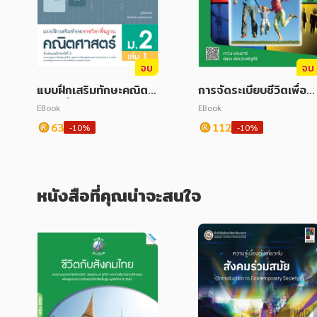
จบ
จบ
แบบฝึกเสริมทักษะคณิตศ
การจัดระเบียบชีวิตเพื่อค
าสตร์พื้นฐาน ม.2 เล่ม 1
ามสุข
EBook
EBook
(หลักสูตร 60)
63
112
-10%
-10%
หนังสือที่คุณน่าจะสนใจ