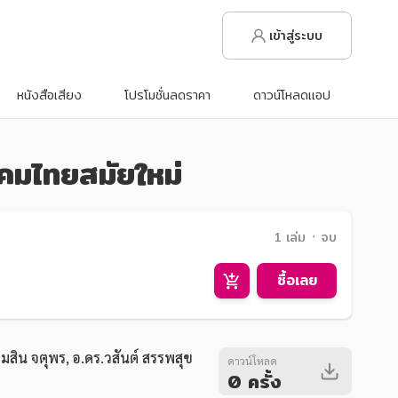
เข้าสู่ระบบ
หนังสือเสียง
โปรโมชั่นลดราคา
ดาวน์โหลดแอป
ังคมไทยสมัยใหม่
1 เล่ม ᛫ จบ
ซื้อเลย
มสิน จตุพร,
อ.ดร.วสันต์ สรรพสุข
ดาวน์โหลด
0 ครั้ง