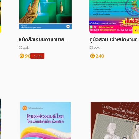
จ
ว
หนังสือเรียนภาษาไทย ม.
คู่มือสอบ เจ้าพนักงานก
4 เทอม 1 (หลักสูตร 51)
เงินและบัญชีปฏิบัติงาน
EBook
EBook
รมประชาสัมพันธ์
90
240
-10%