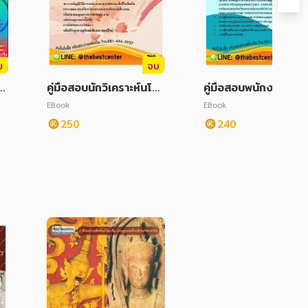
บ
จบ
าร
คู่มือสอบนักวิเคราะห์นโย
คู่มือสอบพนักงานวิเคร
 ก
บายและแผนปฏิบัติการ
ห์นโยบายและแผน ที่ท
EBook
EBook
สำนักงานสภาเกษตรกรแ
รปกครองจังหวัดอุบล
250
240
ห่งชาติ
ชธานี