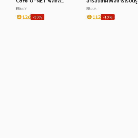
Core O-NET ฟิสิกส์
สารสนเทศเพื่อการเรียนรู้
ม.ปลาย
EBook
EBook
126
112
-10%
-10%