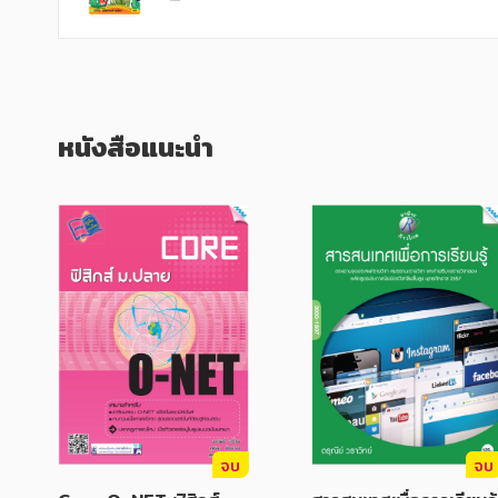
หนังสือแนะนำ
จบ
จบ