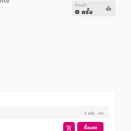
ั่วไป
อ่านแล้ว
0 ครั้ง
1 เล่ม
จบ
ซื้อเลย