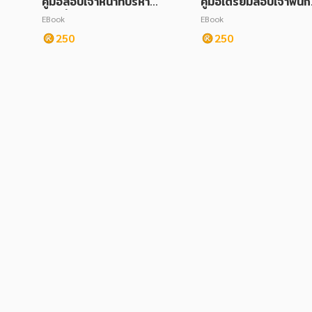
คู่มือสอบเจ้าหน้าที่บริหาร
คู่มือเตรียมสอบเจ้าพนั
งานทั่วไป สำนักงานปลัด
านพัสดุ กรมอุทยานแห่
EBook
EBook
กระทรวงวัฒนธรรม
าติ สัตว์ป่า และพันธุ์พืช
250
250
หม่ปี 2563