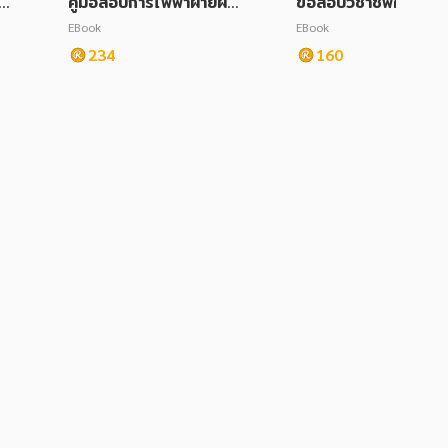
กง
คู่มือสอบการไฟฟ้าฝ่ายผลิ
ข้อสอบวิชาชีพครู ชุดที
งช
ต ระดับปริญญา ทุกตำแ
(พร้อมเฉลย)
EBook
EBook
 ใ
หน่งต้องสอบ
234
160