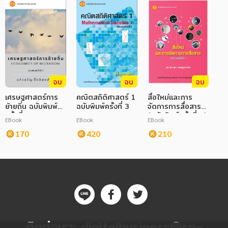
จบ
จบ
จบ
เศรษฐศาสตร์การ
คณิตสถิติศาสตร์ 1
สื่อใหม่และการ
ย้ายถิ่น ฉบับพิมพ์
ฉบับพิมพ์ครั้งที่ 3
จัดการการสื่อสาร
ครั้งที่ 3
(ฉบับพิมพ์ครั้งที่ 4)
EBook
EBook
EBook
170
420
210
ติดต่อเรา:
digitalbusiness@se-