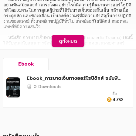
อาหาร สุขภาพ การแพทย์
อย่างทันสมัยและก้าวกระโดด อย่างไรก็ดีความรู้พื้นฐานทางออร์โธปิดิ
กส์โดยเฉพาะในการดูแลผู้ป่วยที่ได้รับบาดเจ็บของเส้นเอ็น กล้ามเนื้อ 
ศิลปะ บันเทิง กีฬา ท่องเที่ยว
กระดูกหัก และข้อเคลื่อน เป็นองค์ความรู้ที่มีความสำคัญในการปฏิบัติ
งานของแพทย์ ทั้งแพทย์เวชปฏิบัติทั่วไป แพทย์ออร์โธปิดิกส์ ตลอดจน
สังคม วัฒนธรรม การปกครอง ศาสนาและปรัชญา
แพทย์ที่มีความสนใจ

ศาสนา และปรัชญา
    หนังสือ การบาดเจ็บทางออร์โธปิดิกส์ (Orthopaedic Trauma) เล่มนี้ 
ดูทั้งหมด
ได้รับทุนสนับสนุนการจัดทำผลงานวิชาการ จากคณะแพทยศาสตร์ 
มหาวิทยาลัยธรรมศาสตร์ ประจำปี 2562 จัดเป็นหนังสือคู่มือและเป็น
กฎหมาย สัญญา ภาษี
บรรทัดฐานในการอ้างอิง เพื่อให้แพทย์มีความรู้ในการดูแลผู้ป่วยที่ได้รับ
บาดเจ็บทางออร์โธปิดิกส์ ทำให้ผู้ป่วยได้รับการดูแลรักษาที่ถูกต้อง ทัน
การเงิน การลงทุน บริหาร
Ebook
สมัย และลดภาวะแทรกซ้อนที่จะเกิดขึ้นได้ ทั้งนี้รูปที่ใช้ในหนังสือเล่มนี้
เป็นรูปที่ได้รับการวาดขึ้นใหม่เพื่อประกอบความเข้าใจสำหรับผู้อ่านให้
นิตยสาร หนังสือพิมพ์
ได้ดียิ่งขึ้น
Ebook_การบาดเจ็บทางออร์โธปิดิกส์ ฉบับพิม
พ์ครั้งที่ 2
ครอบครัว
0 Downloads
ซื้อ
วรรณกรรม
470
การเกษตร ชีววิทยา
การเรียน การศึกษา
เทคโนโลยี การสื่อสาร วิทยาศาสตร์