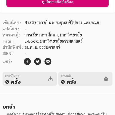
ดูแพ็คเกจซื้อทั้งเรื่อง
เขียนโดย :
ศาสตราจารย์ นพ.ยงยุทธ ศิริปการ และคณะ
แปลโดย :
-
หมวดหมู่ :
การเรียน การศึกษา
, มหาวิทยาลัย
หมวดหมู่หนังสือ
Tags :
E-Book
,
มหาวิทยาลัยธรรมศาสตร์
สำนักพิมพ์ :
สนพ. ม. ธรรมศาสตร์
ISBN :
-
หมวดหมู่ยอดนิยม
แชร์ :
ดาวน์โหลด
อ่านแล้ว
หนังสือออกใหม่
หนังสือยอดนิยม
หนังสือเช่า
อีบุ๊กอ่านฟรี
0 ครั้ง
0 ครั้ง
หนังสือเสียง
โปรโมชั่นลดราคา
บทนำ
หมวดหมู่หนังสือ
    องค์ความรู้ทางออร์โธปิดิกส์ในปัจจุบัน มีการศึกษาและพัฒนาไป