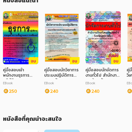
หนังสือแนะนำ
ภาษาศาสตร์
หนังสือเด็ก
การพัฒนาตนเอง
ความรู้ทั่วไป
การ์ตูนความรู้ การ์ตูน
จบ
จบ
จบ
การ์ตูนมังงะ (Manga)
คู่มือสอบเจ้า
คู่มือสอบนักวิชาการ
คู่มือสอบนักจัดการ
คู่
พนักงานธุรการ
ประมงปฏิบัติการ
งานทั่วไป สำนักงาน
วิ
ปฏิบัติงาน กรม
กรมทรัพยากรทาง
งานป้องกันควบคุม
แผ
EBook
EBook
EBook
EB
อุตสาหกรรมพื้นฐาน
ทะเลและชายฝั่ง
โรคที่ 9 จังหวัด
สำ
และการเหมืองแร่
250
240
นครราชสีมา
240
เก
หนังสือที่คุณน่าจะสนใจ