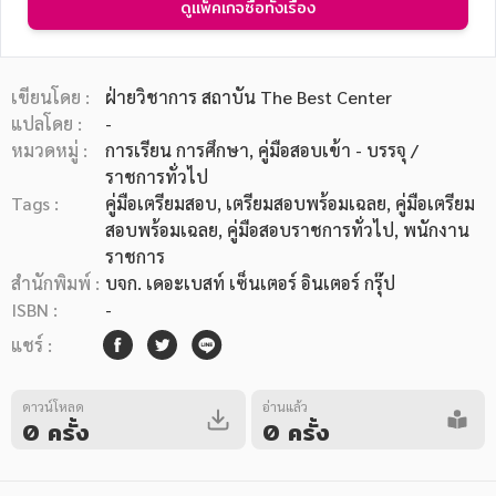
ดูแพ็คเกจซื้อทั้งเรื่อง
เขียนโดย :
ฝ่ายวิชาการ สถาบัน The Best Center
แปลโดย :
-
หมวดหมู่ :
การเรียน การศึกษา
, คู่มือสอบเข้า - บรรจุ /
หมวดหมู่หนังสือ
ราชการทั่วไป
Tags :
คู่มือเตรียมสอบ
,
เตรียมสอบพร้อมเฉลย
,
คู่มือเตรียม
สอบพร้อมเฉลย
,
คู่มือสอบราชการทั่วไป
,
พนักงาน
หมวดหมู่ยอดนิยม
ราชการ
สำนักพิมพ์ :
บจก. เดอะเบสท์ เซ็นเตอร์ อินเตอร์ กรุ๊ป
ISBN :
-
หนังสือออกใหม่
หนังสือยอดนิยม
หนังสือเช่า
อีบุ๊กอ่านฟรี
แชร์ :
หนังสือเสียง
โปรโมชั่นลดราคา
ดาวน์โหลด
อ่านแล้ว
0 ครั้ง
0 ครั้ง
หมวดหมู่หนังสือ