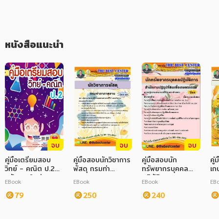
ภาษาศาสตร์
หนังสือเด็ก
หนังสือแนะนำ
การพัฒนาตนเอง
ความรู้ทั่วไป
การ์ตูนความรู้ การ์ตูน
การ์ตูนมังงะ (Manga)
จบ
จบ
จบ
คู่มือเตรียมสอบ
คู่มือสอบนักวิชาการ
คู่มือสอบนัก
คู
วิทย์ - คณิต ป.2
พัสดุ กรมท่า
ทรัพยากรบุคคล
เก
ปรับปรุงใหม่ 2568
อากาศยาน
ปฏิบัติการ
กร
EBook
EBook
EBook
EB
สำนักงานปฏิรูปที่ดิน
79
250
เพื่อเกษตรกรรม
240