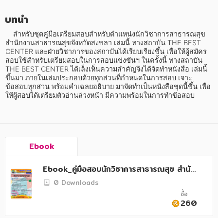
อาหาร สุขภาพ การแพทย์
บทนำ
ศิลปะ บันเทิง กีฬา ท่องเที่ยว
    สำหรับชุดคู่มือเตรียมสอบสำหรับตำแหน่งนักวิชาการสาธารณสุข 
สังคม วัฒนธรรม การปกครอง ศาสนาและปรัชญา
สำนักงานสาธารณสุขจังหวัดสงขลา เล่มนี้ ทางสถาบัน THE BEST 
CENTER และฝ่ายวิชาการของสถาบันได้เรียบเรียงขึ้น เพื่อให้ผู้สมัคร
ศาสนา และปรัชญา
สอบใช้สำหรับเตรียมสอบในการสอบแข่งขันฯ ในครั้งนี้ ทางสถาบัน 
THE BEST CENTER ได้เล็งเห็นความสำคัญจึงได้จัดทำหนังสือ เล่มนี้
ขึ้นมา ภายในเล่มประกอบด้วยทุกส่วนที่กำหนดในการสอบ เจาะ
กฎหมาย สัญญา ภาษี
ข้อสอบทุกส่วน พร้อมคำเฉลยอธิบาย มาจัดทำเป็นหนังสือชุดนี้ขึ้น เพื่อ
ให้ผู้สอบได้เตรียมตัวอ่านล่วงหน้า มีความพร้อมในการทำข้อสอบ
การเงิน การลงทุน บริหาร
นิตยสาร หนังสือพิมพ์
ครอบครัว
Ebook
วรรณกรรม
Ebook_คู่มือสอบนักวิชาการสาธารณสุข สำนัก
การเกษตร ชีววิทยา
งานสาธารณสุขจังหวัดสงขลา
0 Downloads
ซื้อ
การเรียน การศึกษา
260
เทคโนโลยี การสื่อสาร วิทยาศาสตร์