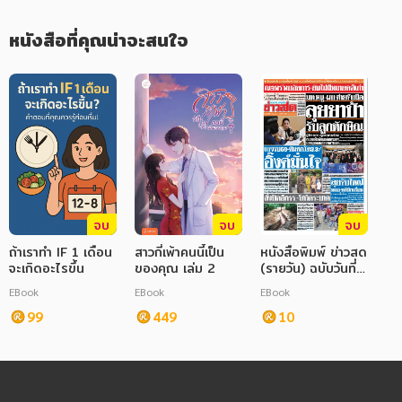
หนังสือที่คุณน่าจะสนใจ
จบ
จบ
จบ
ถ้าเราทำ IF 1 เดือน
สาวกี่เพ้าคนนี้เป็น
หนังสือพิมพ์ ข่าวสด
จะเกิดอะไรขึ้น
ของคุณ เล่ม 2
(รายวัน) ฉบับวันที่
29 พฤษภาคม
EBook
EBook
EBook
2568
99
449
10