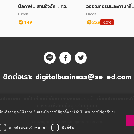
นิลกาฬ... สานใจรัก : ควา
วรรณกรรมและภาษาถิ่
มรู้สึกดี... ที่เรียกว่ารัก
ต้
EBook
EBook
149
229
-10%
ติดต่อเรา:
digitalbusiness@se-ed.com
ร
นโยบายความเป็นส่วนตัว
ข้อตกลงลงทะเบียนนักเขียน
นโยบายการใช้ค
การขอใช้สิทธิข้อมูลส่วนบุคคล
ซต์นี้จะถือว่าคุณให้ความยินยอมในการใช้คุกกี้ภายใต้นโยบายการใช้คุกกี้ของ
Copyright © 2020 All rights reserved.
Powered by Fibplat
การกำหนดเป้าหมาย
ฟังก์ชั่น