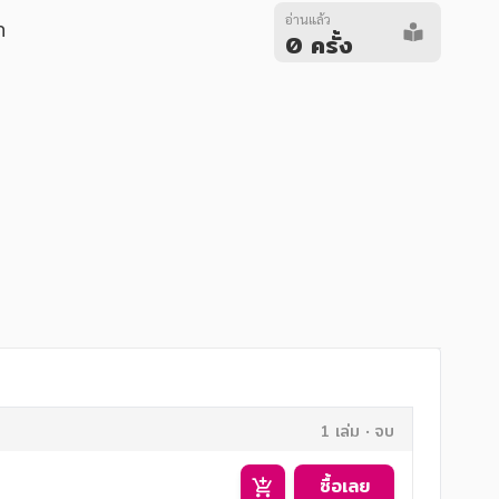
อ่านแล้ว
ก
0 ครั้ง
1 เล่ม
จบ
ซื้อเลย