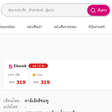
ค้นหา
สือยอดนิยม
หนังสือเช่า
หนังสือรายตอน
อีบุ๊กอ่านฟรี
Ebook
ลด 10 %
ราคา (฿)
Coin
319
319
355
355
เขียนโดย :
คามิเลียสีชมพู
แปลโดย :
-