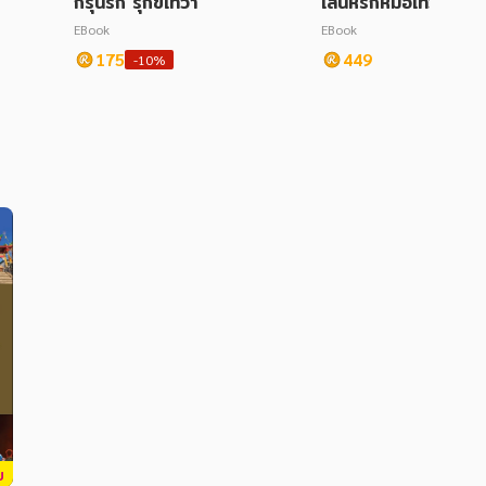
กรุ่นรัก รุกขเทวา
เสน่ห์รักหมอเทวดาหญิ
ล่ม 5
EBook
EBook
175
449
-10%
บ