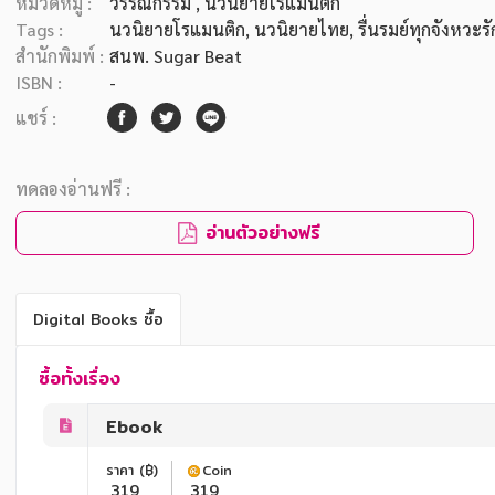
หมวดหมู่ :
วรรณกรรม
, นวนิยายโรแมนติก
Tags :
นวนิยายโรแมนติก
,
นวนิยายไทย
,
รื่นรมย์ทุกจังหวะรั
สำนักพิมพ์ :
สนพ. Sugar Beat
ISBN :
-
แชร์ :
ทดลองอ่านฟรี :
อ่านตัวอย่างฟรี
Digital Books ซื้อ
ซื้อทั้งเรื่อง
Ebook
ราคา (฿)
Coin
319
319