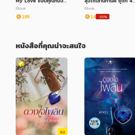
My Love ขอบคุณที่บังเ
ลุงโก๋เล่านิทานผี ชุดที่ 4
อิญ
ฝันผวา
EBook
EBook
285
14
-30%
หนังสือที่คุณน่าจะสนใจ
จบ