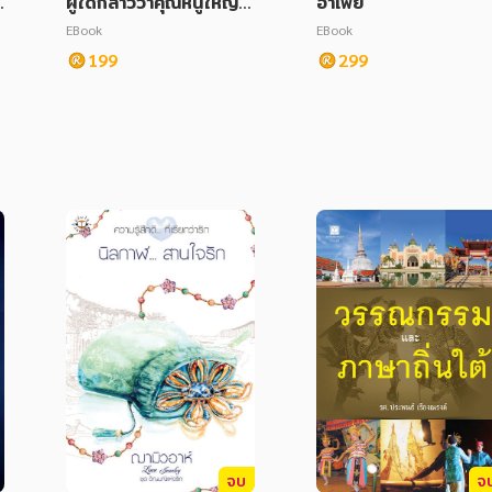
2
ผู้ใดกล่าวว่าคุณหนูใหญ่อ
อาเฟย
ย่างข้าเป็นดาวกาลกิณี! เ
EBook
EBook
ล่ม 10
199
299
จบ
จ