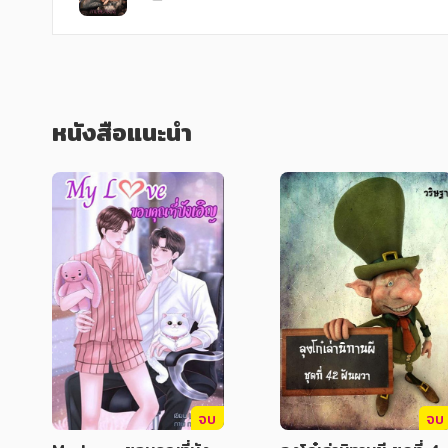
หนังสือแนะนำ
จบ
จบ