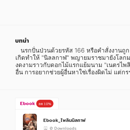
หนังสือเด็ก
หนังสือเด็ก
การพัฒนาตนเอง
การพัฒนาตนเอง
ความรู้ทั่วไป
ความรู้ทั่วไป
การ์ตูนความรู้ การ์ตูน
การ์ตูนความรู้ การ์ตูน
บทนำ
การ์ตูนมังงะ (Manga)
การ์ตูนมังงะ (Manga)
   นรกปั่นป่วนด้วยรหัส 166 หรือคำสั่งงา
เกิดทำให้ "นิลลกาฬ" พญายมราชมายังโลกมนุษ
งดงามราวกับดอกไม้แรกแย้มนาม "เนตรไพลิน" เ
อื่น การอยากช่วยผู้อื่นหาใช่เรื่องผิดไม่ แต่กร
Ebook
ลด 10%
Ebook_ไพลินนิลกาฬ
0 Downloads