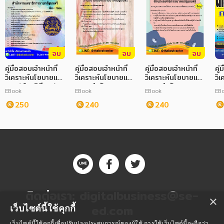
จบ
จบ
จบ
คู่มือสอบเจ้าหน้าที่
คู่มือสอบเจ้าหน้าที่
คู่มือสอบเจ้าหน้าที่
คู่
วิเคราะห์นโยบายและ
วิเคราะห์นโยบายและ
วิเคราะห์นโยบายและ
วิ
แผน(ด้านพิธีการ)
แผน สำนักงาน
แผน สำนักงาน
แผ
EBook
EBook
EBook
EB
สำนักงานเลขาธิการ
เลขาธิการนายก
เลขาธิการนายก
นายกรัฐมนตรี
250
รัฐมนตรี ปี 2563
240
รัฐมนตรี
240
ติดต่อเรา:
digitalbusiness@se-
×
ed.com
เว็บไซต์นี้ใช้คุกกี้
เว็บไซต์นี้ใช้คุกกี้เพื่อปรับปรุงประสบการณ์ของผู้ใช้ การใช้เว็บไซต์นี้จะถือว่า