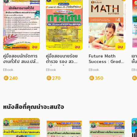
ภาษาศาสตร์
หนังสือเด็ก
การพัฒนาตนเอง
จบ
จบ
จบ
ความรู้ทั่วไป
คู่มือสอบนักจัดการ
คู่มือสอบนายร้อย
Future Math
เจ
การ์ตูนความรู้ การ์ตูน
งานทั่วไป สนง.ปลัด
ตำรวจ รอง สว.
Success : Grade
ชั
กระทรวง
กลุ่มงานอำนวยการ
4 +เฉลย
สว
EBook
EBook
EBook
EB
การ์ตูนมังงะ (Manga)
สาธารณสุข
และสนับสนุน
240
(ปฏิบัติหน้าที่ด้าน
270
350
การเงิน)
หนังสือที่คุณน่าจะสนใจ