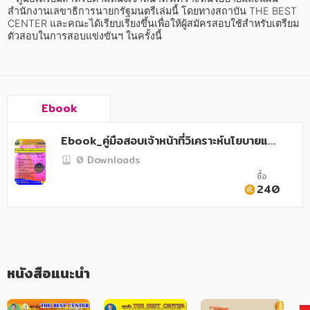
อาหาร สุขภาพ การแพทย์
สำนักงานเลขาธิการนายกรัฐมนตรีเล่มนี้ โดยทางสถาบัน THE BEST 
CENTER และคณะได้เรียบเรียงขึ้นเพื่อให้ผู้สมัครสอบใช้สำหรับเตรียม
ศิลปะ บันเทิง กีฬา ท่องเที่ยว
ตัวสอบในการสอบแข่งขันฯ ในครั้งนี้
สังคม วัฒนธรรม การปกครอง ศาสนาและปรัชญา
ศาสนา และปรัชญา
Ebook
กฎหมาย สัญญา ภาษี
Ebook_คู่มือสอบเจ้าหน้าที่วิเคราะห์นโยบายและ
การเงิน การลงทุน บริหาร
แผน สำนักงานเลขาธิการนายกรัฐมนตรี
0 Downloads
นิตยสาร หนังสือพิมพ์
ซื้อ
240
ครอบครัว
วรรณกรรม
การเกษตร ชีววิทยา
หนังสือแนะนำ
การเรียน การศึกษา
เทคโนโลยี การสื่อสาร วิทยาศาสตร์