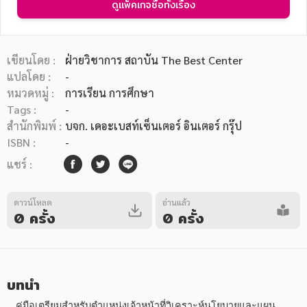
ดูแพ็คเกจซื้อทั้งเรื่อง
เขียนโดย :
ฝ่ายวิชาการ สถาบัน The Best Center
แปลโดย :
-
หมวดหมู่ :
การเรียน การศึกษา
หมวดหมู่หนังสือ
Tags :
-
สำนักพิมพ์ :
บจก. เดอะเบสท์เซ็นเตอร์ อินเตอร์ กรุ๊ป
ISBN :
-
หมวดหมู่ยอดนิยม
แชร์ :
ดาวน์โหลด
อ่านแล้ว
หนังสือออกใหม่
หนังสือยอดนิยม
หนังสือเช่า
อีบุ๊กอ่านฟรี
0 ครั้ง
0 ครั้ง
หนังสือเสียง
โปรโมชั่นลดราคา
บทนำ
หมวดหมู่หนังสือ
   คู่มือเตรียมสำหรับตำแหน่งเจ้าหน้าที่วิเคราะห์นโยบายและแผน