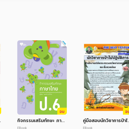
จบ
จ
ก
กิจกรรมเสริมทักษะ ภาษา
คู่มือสอบนักวิชาการป่าไม
ไทย ป.6
ปฏิบัติการ สำนักงานปล
EBook
EBook