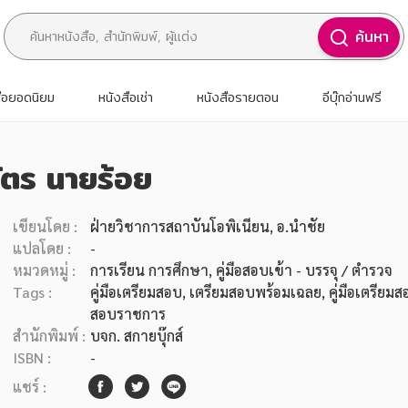
ค้นหา
สือยอดนิยม
หนังสือเช่า
หนังสือรายตอน
อีบุ๊กอ่านฟรี
ตร นายร้อย
เขียนโดย :
ฝ่ายวิชาการสถาบันโอพิเนียน,
อ.นำชัย
แปลโดย :
-
หมวดหมู่ :
การเรียน การศึกษา
, คู่มือสอบเข้า - บรรจุ / ตำรวจ
Tags :
คู่มือเตรียมสอบ
,
เตรียมสอบพร้อมเฉลย
,
คู่มือเตรีย
สอบราชการ
สำนักพิมพ์ :
บจก. สกายบุ๊กส์
ISBN :
-
แชร์ :