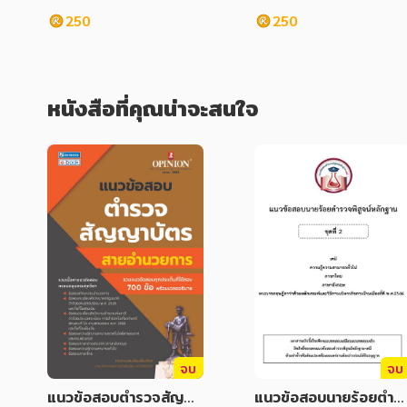
ง
ง.คณะกรรมการส่งเสริม
250
250
ารศึกษาเอกชน
หนังสือที่คุณน่าจะสนใจ
จบ
จบ
แนวข้อสอบตำรวจสัญญา
แนวข้อสอบนายร้อยตำร