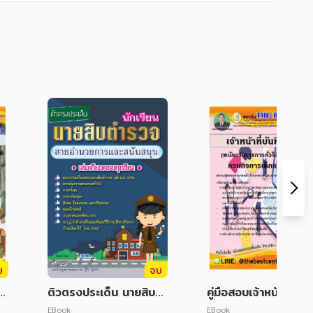
บ
จบ
้
ติวตรงประเด็น นายสิบตำ
คู่มือสอบเจ้าหน้าที่บันทึ
ัด
รวจ สายอำนวยการ
อมูล (พนักงานราชการท
EBook
EBook