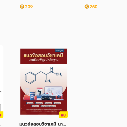
ม
ไป) (ส่วนภูมิภาค) กรม
209
260
6
จการเด็กและเยาวชน ป
8
บ
จบ
รว
แนวข้อสอบวิชาเคมี นายร้