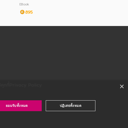
3
อยตำรวจพิสูจน์หลักฐาน
EBook
895
ุกกี้
Privacy Policy
×
ยอมรับทั้งหมด
ปฏิเสธทั้งหมด