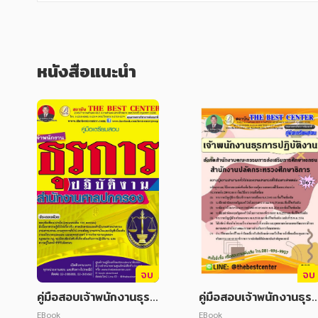
หนังสือแนะนำ
จบ
จบ
คู่มือสอบเจ้าพนักงานธุรก
คู่มือสอบเจ้าพนักงานธุร
าร สำนักงานศาลปกครอ
ารปฏิบัติงาน สังกัดสน
EBook
EBook