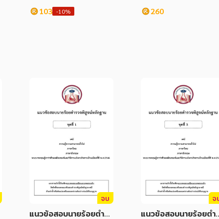
ก
กระทรวงทรัพยากรธรร
103
260
-10%
ชาติและสิ่งแวดล้อม ปี 
8
จบ
จ
ว
แนวข้อสอบนายร้อยตำรว
แนวข้อสอบนายร้อยตำ