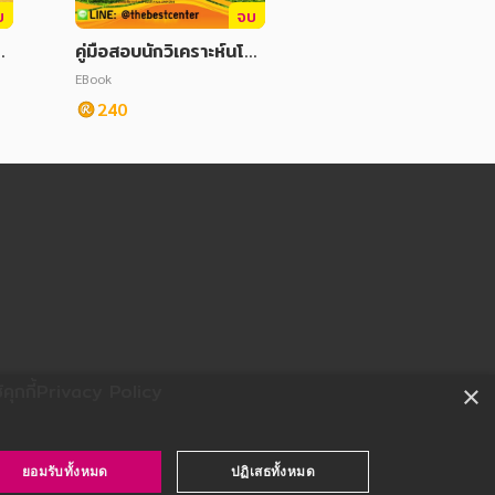
บ
จบ
ย
คู่มือสอบนักวิเคราะห์นโย
า
บายและแผน สนง.พัฒนา
EBook
อง
สังคมและความมั่นคงของ
240
มนุษย์ จ.อุตรดิตถ์
ุกกี้
Privacy Policy
×
ยอมรับทั้งหมด
ปฏิเสธทั้งหมด