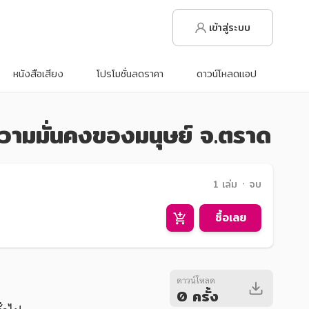
เข้าสู่ระบบ
หนังสือเสียง
โปรโมชั่นลดราคา
ดาวน์โหลดแอป
วามมั่นคงของมนุษย์ จ.ตราด
1 เล่ม ᛫ จบ
ซื้อเลย
ดาวน์โหลด
0 ครั้ง