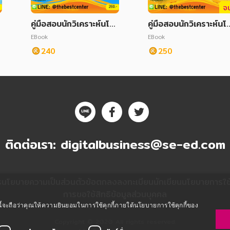
จ
คู่มือสอบนักวิเคราะห์นโย
คู่มือสอบนักวิเคราะห์นโ
บายและแผน สนง.พัฒนา
บายและแผน สนง.พัฒน
EBook
EBook
ง
สังคมและความมั่นคงของ
สังคมและความมั่นคงข
240
250
มนุษย์ จ.กาฬสินธุ์
มนุษย์ จ.อุดรธานี
ติดต่อเรา:
digitalbusiness@se-ed.com
ร
นโยบายความเป็นส่วนตัว
ข้อตกลงลงทะเบียนนักเขียน
นโยบายการใช้ค
การขอใช้สิทธิข้อมูลส่วนบุคคล
ซต์นี้จะถือว่าคุณให้ความยินยอมในการใช้คุกกี้ภายใต้นโยบายการใช้คุกกี้ของ
Copyright © 2020 All rights reserved.