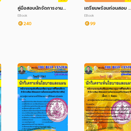
คู่มือสอบนักจัดการงานทั่
เตรียมพร้อมก่อนสอบ ต
วไป สถาบันสุขภาพเด็กแ
ลุยโจทย์ O-NET ภาษา
EBook
EBook
ห่งชาติมหาราชินี
งกฤษ ป.6
240
99