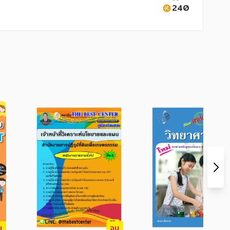
240
บ
จบ