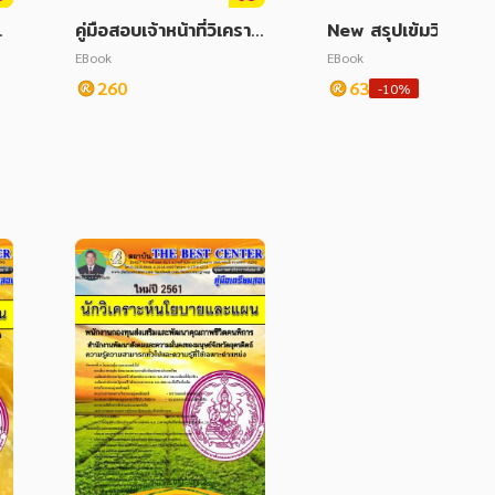
ะ
คู่มือสอบเจ้าหน้าที่วิเคราะ
New สรุปเข้มวิทยาศา
อั
ห์นโยบายและแผน สำนัก
ร์ ป.6
EBook
EBook
งานการปฏิรูปที่ดินเพื่อเก
260
63
-10%
ษตรกรรม ปี 68