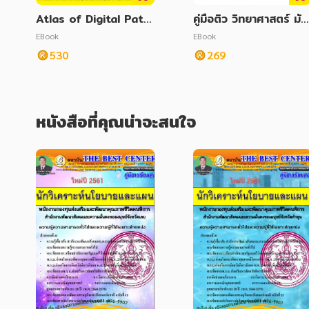
Atlas of Digital Path
คู่มือติว วิทยาศาสตร์ มัธ
ology for health sci
ยมต้น ฉบับสมบูรณ์
EBook
EBook
ence students
530
269
หนังสือที่คุณน่าจะสนใจ