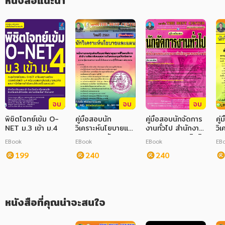
หนังสือแนะนำ
ความรู้เกี่ยวกับการเนื้อหา พ.ร.บ. ระเบียบและเจาะแนวข้อสอบเพื่อให้ผู้
ที่สอบได้เตรียมตัวอ่านล่วงหน้า มีความพร้อมในการทำข้อสอบ
ภาษาศาสตร์
หนังสือเด็ก
การพัฒนาตนเอง
ความรู้ทั่วไป
การ์ตูนความรู้ การ์ตูน
จบ
จบ
จบ
การ์ตูนมังงะ (Manga)
พิชิตโจทย์เข้ม O-
คู่มือสอบนัก
คู่มือสอบนักจัดการ
คู่
NET ม.3 เข้า ม.4
วิเคราะห์นโยบายและ
งานทั่วไป สำนักงาน
วิ
แผน สนง.พัฒนา
คณะกรรมการสิทธิ
แผ
EBook
EBook
EBook
EB
สังคมและความ
มนุษยชน แห่งชาติ
กา
199
มั่นคงของมนุษย์
240
240
พล
จ.ตราด
กร
หนังสือที่คุณน่าจะสนใจ