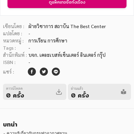
ดูแพ็คเกจซื้อทั้งเรื่อง
เขียนโดย :
ฝ่ายวิชาการ สถาบัน The Best Center
แปลโดย :
-
หมวดหมู่ :
การเรียน การศึกษา
หมวดหมู่หนังสือ
Tags :
-
สำนักพิมพ์ :
บจก. เดอะเบสท์เซ็นเตอร์ อินเตอร์ กรุ๊ป
ISBN :
-
หมวดหมู่ยอดนิยม
แชร์ :
ดาวน์โหลด
อ่านแล้ว
หนังสือออกใหม่
หนังสือยอดนิยม
หนังสือเช่า
อีบุ๊กอ่านฟรี
0 ครั้ง
0 ครั้ง
หนังสือเสียง
โปรโมชั่นลดราคา
บทนำ
หมวดหมู่หนังสือ
- ความรู้เกี่ยวกับกรมท่าอากาศยาน
