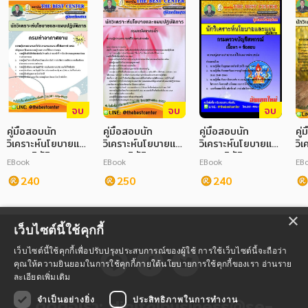
จบ
จบ
จบ
คู่มือสอบนัก
คู่มือสอบนัก
คู่มือสอบนัก
คู่
วิเคราะห์นโยบายและ
วิเคราะห์นโยบายและ
วิเคราะห์นโยบายและ
วิ
แผนปฏิบัติการ
แผนปฏิบัติการ กรม
แผนปฏิบัติการ กรม
แผ
EBook
EBook
EBook
EB
กรมท่าอากาศยาน
ทรัพยากรน้ำ
ตรวจบัญชีสหกรณ์
สำ
240
250
240
มั
×
เว็บไซต์นี้ใช้คุกกี้
เว็บไซต์นี้ใช้คุกกี้เพื่อปรับปรุงประสบการณ์ของผู้ใช้ การใช้เว็บไซต์นี้จะถือว่า
คุณให้ความยินยอมในการใช้คุกกี้ภายใต้นโยบายการใช้คุกกี้ของเรา
อ่านราย
ละเอียดเพิ่มเติม
ติดต่อเรา:
digitalbusiness@se-
จำเป็นอย่างยิ่ง
ประสิทธิภาพในการทำงาน