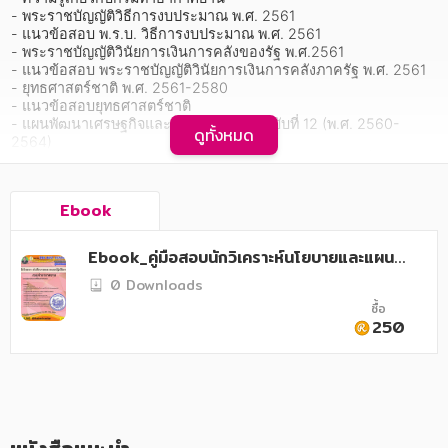
อาหาร สุขภาพ การแพทย์
- พระราชบัญญัติวิธีการงบประมาณ พ.ศ. 2561

- แนวข้อสอบ พ.ร.บ. วิธีการงบประมาณ พ.ศ. 2561

ศิลปะ บันเทิง กีฬา ท่องเที่ยว
- พระราชบัญญัติวินัยการเงินการคลังของรัฐ พ.ศ.2561

- แนวข้อสอบ พระราชบัญญัติวินัยการเงินการคลังภาครัฐ พ.ศ. 2561

สังคม วัฒนธรรม การปกครอง ศาสนาและปรัชญา
- ยุทธศาสตร์ชาติ พ.ศ. 2561-2580

- แนวข้อสอบยุทธศาสตร์ชาติ

ศาสนา และปรัชญา
- แผนพัฒนาเศรษฐกิจและสังคมแห่งชาติ ฉบับที่ 12 (พ.ศ. 2560-
ดูทั้งหมด
2564)

- แนวข้อสอบ แผนพัฒนาเศรษฐกิจและสังคมแห่งชาติฉบับที่ 12

กฎหมาย สัญญา ภาษี
- การวางแผน จัดทาแผน

- ความรู้ด้านงบประมาณ

การเงิน การลงทุน บริหาร
Ebook
- การจัดทาการดำเนินงาน การติดตามและประเมินผลนโยบาย

- แนวข้อสอบ นักวิเคราะห์นโยบายและแผน ชุดที่ 1.

นิตยสาร หนังสือพิมพ์
- แนวข้อสอบ นักวิเคราะห์นโยบายและแผน ชุดที่ 2.

Ebook_คู่มือสอบนักวิเคราะห์นโยบายและแผนป
- แนวข้อสอบ นักวิเคราะห์นโยบายและแผน ชุดที่ 3.

ฏิบัติการ กรมท่าอากาศยาน
ครอบครัว
0 Downloads
- แนวข้อสอบ ความรู้ด้านคอมพิวเตอร์

- แนวข้อสอบ ภาษาอังกฤษ

ซื้อ
- เทคนิคการสอบสัมภาษณ์
วรรณกรรม
250
การเกษตร ชีววิทยา
   คู่มือเตรียมสอบสำหรับตำแหน่งนักวิเคราะห์นโยบายและแผนปฏิบัติ
การ กรมท่าอากาศยาน เล่มนี้ โดยทางสถาบันTHE BEST CENTER 
การเรียน การศึกษา
และคณะได้เรียบเรียงขึ้นเพื่อให้ผู้สมัครสอบใช้สำหรับเตรียมตัวสอบใน
กำรสอบแข่งขันฯ ในครั้งนี้   ดังนั้นทางสถาบัน THE BEST CENTER 
เทคโนโลยี การสื่อสาร วิทยาศาสตร์
ได้เล็งเห็นความสำคัญจึงได้จัดทำหนังสือเล่มนี้ ขึ้นมาประกอบด้วย