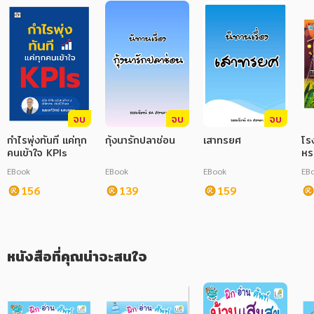
ภาษาศาสตร์
หนังสือเด็ก
การพัฒนาตนเอง
ความรู้ทั่วไป
จบ
จบ
จบ
การ์ตูนความรู้ การ์ตูน
กำไรพุ่งทันที แค่ทุก
กุ้งนารักปลาช่อน
เสาทรยศ
โร
คนเข้าใจ KPIs
หร
การ์ตูนมังงะ (Manga)
EBook
EBook
EBook
EB
156
139
159
หนังสือที่คุณน่าจะสนใจ