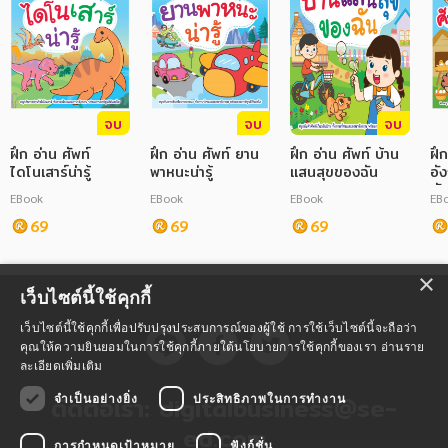
จบ
จบ
จบ
ฝึก อ่าน ศัพท์
ฝึก อ่าน ศัพท์ ยาน
ฝึก อ่าน ศัพท์ บ้าน
ฝึก
ไดโนเสาร์น่ารู้
พาหนะน่ารู้
แสนสุขของฉัน
อั
ตั
EBook
EBook
EBook
EB
69
69
69
×
เว็บไซต์นี้ใช้คุกกี้
เว็บไซต์นี้ใช้คุกกี้เพื่อปรับปรุงประสบการณ์ของผู้ใช้ การใช้เว็บไซต์นี้จะถือว่า
คุณให้ความยินยอมในการใช้คุกกี้ภายใต้นโยบายการใช้คุกกี้ของเรา
อ่านราย
ละเอียดเพิ่มเติม
ติดต่อเรา:
digitalbusiness@se-
จำเป็นอย่างยิ่ง
ประสิทธิภาพในการทำงาน
ed.com
การกำหนดเป้าหมาย
ฟังก์ชั่น