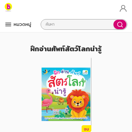
หมวดหมู่
ฝึกอ่านศัพท์สัตว์โลกน่ารู้
จบ