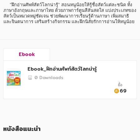
อาหาร สุขภาพ การแพทย์
     "ฝึกอ่านศัพท์สัตว์โลกน่ารู้" สอนหนูน้อยให้รู้ชื่อสัตว์แต่ละชนิด ทั้ง
ภาษาอังกฤษและภาษาไทย ด้วยภาพการ์ตูนสีสันสดใส แบ่งประเภทของ
ศิลปะ บันเทิง กีฬา ท่องเที่ยว
สัตว์เป็นหมวดหมู่ชัดเจน ช่วยพัฒนาการเรียนรู้ด้านภาษา เพิ่มสมาธิ
และจินตนาการ เสริมสร้างกิจกรรม และฝึกนิสัยรักการอ่านให้หนูน้อย
สังคม วัฒนธรรม การปกครอง ศาสนาและปรัชญา
ศาสนา และปรัชญา
กฎหมาย สัญญา ภาษี
Ebook
การเงิน การลงทุน บริหาร
Ebook_ฝึกอ่านศัพท์สัตว์โลกน่ารู้
นิตยสาร หนังสือพิมพ์
0 Downloads
ซื้อ
ครอบครัว
69
วรรณกรรม
การเกษตร ชีววิทยา
การเรียน การศึกษา
หนังสือแนะนำ
เทคโนโลยี การสื่อสาร วิทยาศาสตร์