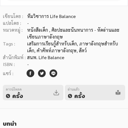
เขียนโดย :
ทีมวิชาการ Life Balance
แปลโดย :
-
หมวดหมู่ :
หนังสือเด็ก
, ศิลปะและนันทนาการ - หัดอ่านและ
เขียนภาษาอังกฤษ
หมวดหมู่หนังสือ
Tags :
เสริมการเรียนรู้สำหรับเด็ก
,
ภาษาอังกฤษสำหรับ
เด็ก
,
คำศัพท์ภาษาอังกฤษ
,
สัตว์
สำนักพิมพ์ :
สนพ. Life Balance
ISBN :
-
หมวดหมู่ยอดนิยม
แชร์ :
หนังสือออกใหม่
หนังสือยอดนิยม
หนังสือเช่า
อีบุ๊กอ่านฟรี
ดาวน์โหลด
อ่านแล้ว
0 ครั้ง
0 ครั้ง
หนังสือเสียง
โปรโมชั่นลดราคา
หมวดหมู่หนังสือ
บทนำ