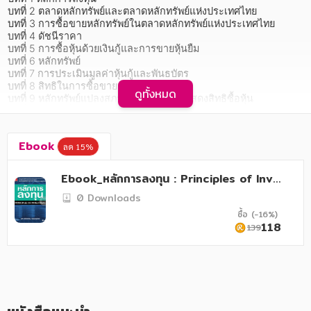
อาหาร สุขภาพ การแพทย์
บทที่ 2 ตลาดหลักทรัพย์และตลาดหลักทรัพย์แห่งประเทศไทย

บทที่ 3 การซื้อขายหลักทรัพย์ในตลาดหลักทรัพย์แห่งประเทศไทย

ศิลปะ บันเทิง กีฬา ท่องเที่ยว
บทที่ 4 ดัชนีราคา

บทที่ 5 การซื้อหุ้นด้วยเงินกู้และการขายหุ้นยืม

สังคม วัฒนธรรม การปกครอง ศาสนาและปรัชญา
บทที่ 6 หลักทรัพย์

บทที่ 7 การประเมินมูลค่าหุ้นกู้และพันธบัตร

ศาสนา และปรัชญา
บทที่ 8 สิทธิในการซื้อขายหุ้น

ดูทั้งหมด
บทที่ 9 หลักทรัพย์แปลงสภาพและใบสำคัญแสดงสิทธิซื้อหุ้น

บทที่ 10 ปัจจัยที่ส่งผลกระทบต่อการลงทุน

กฎหมาย สัญญา ภาษี
บทที่ 11 การบริหารหลักทรัพย์ในความต้องการของตลาดและข้อมูลเพื่อ
การตัดสินใจลงทุนในหลักทรัพย์

การเงิน การลงทุน บริหาร
Ebook
ลด 15%
บทที่ 12 ผลตอบแทนและความเสี่ยง

บทที่ 13 ปัจจัยที่กำหนดหลักทรัพย์ลงทุน

นิตยสาร หนังสือพิมพ์
บทที่ 14 การประเมินหลักทรัพย์ลงทุน

Ebook_หลักการลงทุน : Principles of Inve
บทที่ 15 การสร้างกลุ่มสินทรัพย์ลงทุน
stment
ครอบครัว
0 Downloads
ซื้อ (-16%)
   หลักการลงทุน (Principle Investment) เป็นหนังสือที่เรียบเรียงขึ้น 
วรรณกรรม
118
139
โดยมีเนื้อหาที่สำคัญประกอบด้วย หลักและนโยบายการลงทุนเบื้องต้น 
ตลาดหลักทรัพย์    ตลาดหลักทรัพย์ใหม่ ตลาดหลักทรัพย์แห่ง
การเกษตร ชีววิทยา
ประเทศไทย การคำนวณดัชนีราคาหุ้นในตลาดหลักทรัพย์ ลักษณะของ
หลักทรัพย์ ลักษณะของหุ้นกู้ หุ้นสามัญ หุ้นบุริมสิทธิ ตลอดจนอธิบายถึง
การเรียน การศึกษา
สิทธิในการซื้อขายหุ้น การวิเคราะห์ผลตอบแทนและความเสี่ยงในการ
ลงทุน เครื่องมือในการวิเคราะห์ความเสี่ยง รวมทั้งเทคนิคขั้นตอนใน
เทคโนโลยี การสื่อสาร วิทยาศาสตร์
การวิเคราะห์บริษัท วิเคราะห์อุตสาหกรรมและวิเคราะห์เศรษฐกิจ เป็น