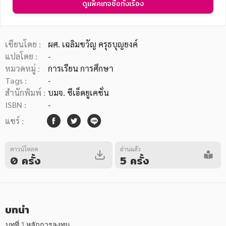
ดูแพ็คเกจซื้อทั้งเรื่อง
เขียนโดย :
ผศ. เฉลิมขวัญ ครุธบุญยงค์
แปลโดย :
-
หมวดหมู่ :
การเรียน การศึกษา
หมวดหมู่หนังสือ
Tags :
-
สำนักพิมพ์ :
บมจ. ซีเอ็ดยูเคชั่น
ISBN :
-
หมวดหมู่ยอดนิยม
แชร์ :
ดาวน์โหลด
อ่านแล้ว
หนังสือออกใหม่
หนังสือยอดนิยม
หนังสือเช่า
อีบุ๊กอ่านฟรี
0 ครั้ง
5 ครั้ง
หนังสือเสียง
โปรโมชั่นลดราคา
บทนำ
หมวดหมู่หนังสือ
บทที่ 1 หลักการลงทุน
