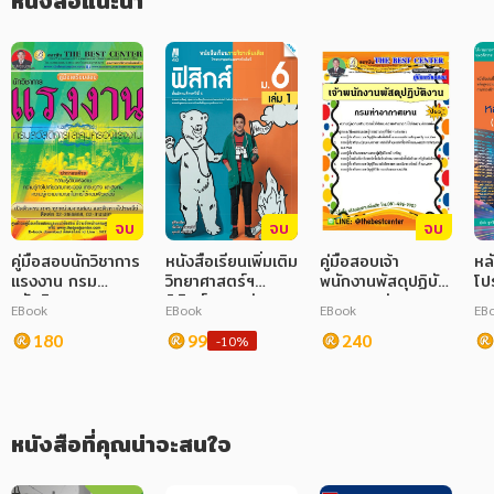
หนังสือแนะนำ
หนังสือซึ่งมีเทคนิคการนำเสนอที่เข้าใจง่าย ผู้อ่านสามารถประยุกต์ใช้
กับการทำงานในชีวิตประจำวันได้จริง เหมาะสำหรับนักศึกษาระดับ 
ภาษาศาสตร์
ปวส., ปริญญาตรี, ปริญญาโท และผู้สนใจทางด้านหลักการและ
นโยบายในการลงทุน โดยเนื้อหาครอบคลุมหลักสูตรของคณะ
หนังสือเด็ก
กรรมการอาชีวศึกษา และสำนักงานคณะกรรมการการอุดมศึกษา 
กระทรวงศึกษาธิการ
การพัฒนาตนเอง
ความรู้ทั่วไป
การ์ตูนความรู้ การ์ตูน
จบ
จบ
จบ
การ์ตูนมังงะ (Manga)
คู่มือสอบนักวิชาการ
หนังสือเรียนเพิ่มเติม
คู่มือสอบเจ้า
หล
แรงงาน กรม
วิทยาศาสตร์ฯ
พนักงานพัสดุปฏิบัติ
โป
สวัสดิการและ
ฟิสิกส์ ม.6 เล่ม 1
งาน กรมท่า
2
EBook
EBook
EBook
EB
คุ้มครองแรงงาน
(หลักสูตร 60)
อากาศยาน
180
99
240
-10%
หนังสือที่คุณน่าจะสนใจ