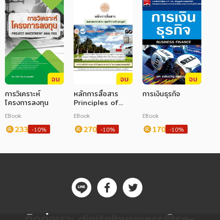
จบ
จบ
จบ
การวิเคราะห์
หลักการสื่อสาร
การเงินธุรกิจ
โครงการลงทุน
Principles of
Communications
EBook
EBook
EBook
233
270
170
-10%
-10%
-10%
ติดต่อเรา:
digitalbusiness@se-