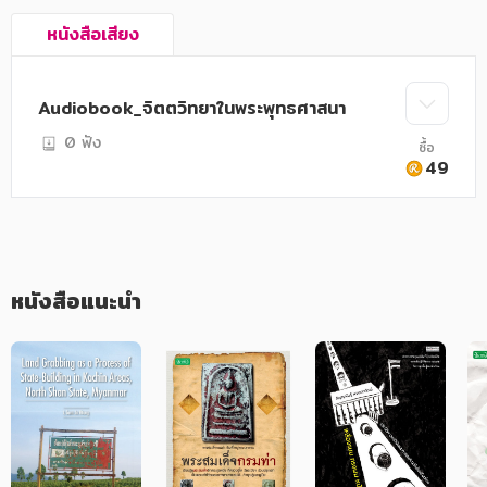
อาหาร สุขภาพ การแพทย์
หนังสือเสียง
ศิลปะ บันเทิง กีฬา ท่องเที่ยว
สังคม วัฒนธรรม การปกครอง ศาสนาและปรัชญา
Audiobook_จิตตวิทยาในพระพุทธศาสนา
ศาสนา และปรัชญา
0 ฟัง
ซื้อ
49
กฎหมาย สัญญา ภาษี
การเงิน การลงทุน บริหาร
นิตยสาร หนังสือพิมพ์
หนังสือแนะนำ
ครอบครัว
วรรณกรรม
การเกษตร ชีววิทยา
การเรียน การศึกษา
เทคโนโลยี การสื่อสาร วิทยาศาสตร์