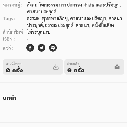
หมวดหมู่ :
สังคม วัฒนธรรม การปกครอง ศาสนาและปรัชญา
,
ศาสนาประยุกต์
Tags :
ธรรมะ
,
พุทธทาสภิกขุ
,
ศาสนาและปรัชญา
,
ศาสนา
ประยุกต์
,
ธรรมะประยุกต์
,
ศาสนา
,
หนังสือเสียง
สำนักพิมพ์ :
ไม่ระบุสนพ.
ISBN :
-
หมวดหมู่หนังสือ
แชร์ :
ดาวน์โหลด
หมวดหมู่ยอดนิยม
อ่านแล้ว
0 ครั้ง
0 ครั้ง
หนังสือออกใหม่
หนังสือยอดนิยม
หนังสือเช่า
อีบุ๊กอ่านฟรี
บทนำ
หนังสือเสียง
โปรโมชั่นลดราคา
หมวดหมู่หนังสือ