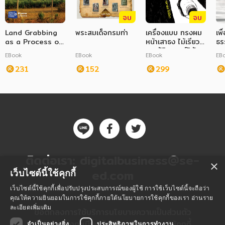
จบ
จบ
ภาษาศาสตร์
Land Grabbing
พระสมเด็จกรมท่า
เครื่องแบบ ทรงผม
เพื
หนังสือเด็ก
as a Process of
หน้าเสาธง ไม้เรียว :
ธร
State-Building
ประวัติศาสตร์วินัย
EBook
EBook
EBook
EB
การพัฒนาตนเอง
in Kachin Areas,
และการลงทัณฑ์ใน
North Shan
231
152
โรงเรียนไทย
299
State, Myanmar
ความรู้ทั่วไป
การ์ตูนความรู้ การ์ตูน
การ์ตูนมังงะ (Manga)
ติดต่อเรา:
digitalbusiness@se-
×
ed.com
เว็บไซต์นี้ใช้คุกกี้
เว็บไซต์นี้ใช้คุกกี้เพื่อปรับปรุงประสบการณ์ของผู้ใช้ การใช้เว็บไซต์นี้จะถือว่า
คุณให้ความยินยอมในการใช้คุกกี้ภายใต้นโยบายการใช้คุกกี้ของเรา
อ่านราย
ละเอียดเพิ่มเติม
ข้อตกลงการใช้บริการ
นโยบายความเป็นส่วนตัว
ข้อตกลงลงทะเบียนนักเขียน
นโยบายการใช้คุกกี้
จำเป็นอย่างยิ่ง
ประสิทธิภาพในการทำงาน