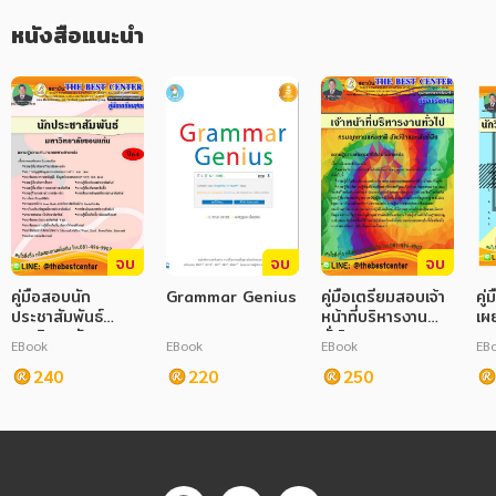
หนังสือแนะนำ
ภาษาศาสตร์
          คู่มือเตรียมสำหรับตำแหน่ง เจ้าพนักงานพัฒนาสังคม (สถาน
คุ้มครองและพัฒนาอาชีพ) กรมกิจการสตรีและสถาบันครอบครัว เล่ม
นี้ โดยทางสถาบัน THE BEST CENTER และคณะได้เรียบเรียงขึ้นเพื่อ
หนังสือเด็ก
ให้ผู้สมัครสอบ ใช้สำหรับเตรียมตัวสอบในการสอบแข่งขันฯ ในครั้งนี้ 
ดังนั้นทำงสถาบัน THE BEST CENTER ได้เล็งเห็นความสำคัญจึงได้จัด
การพัฒนาตนเอง
ทำหนังสือเล่มนี้ขึ้นมา ประกอบด้วยความรู้เกี่ยวกับการเนื้อหา พ.ร.บ. 
ระเบียบและเจาะแนวข้อสอบเพื่อให้ผู้ที่สอบได้เตรียมตัวอ่านล่วงหน้า มี
ความรู้ทั่วไป
ความพร้อมในการทำข้อสอบ
การ์ตูนความรู้ การ์ตูน
การ์ตูนมังงะ (Manga)
จบ
จบ
จบ
คู่มือสอบนัก
Grammar Genius
คู่มือเตรียมสอบเจ้า
คู
ประชาสัมพันธ์
หน้าที่บริหารงาน
เผ
มหาวิทยาลัย
ทั่วไป กรมอุทยาน
กร
EBook
EBook
EBook
EB
ขอนแก่น
แห่งชาติ สัตว์ป่า
สุ
240
220
และพันธุ์พืช ใหม่ปี
250
2563