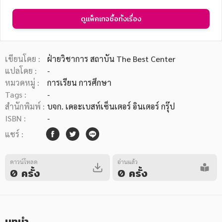
ดูแพ็คเกจซื้อทั้งเรื่อง
เขียนโดย :
ฝ่ายวิชาการ สถาบัน The Best Center
หมวดหมู่หนังสือ
แปลโดย :
-
หมวดหมู่ :
การเรียน การศึกษา
Tags :
-
สำนักพิมพ์ :
บจก. เดอะเบสท์เซ็นเตอร์ อินเตอร์ กรุ๊ป
หมวดหมู่ยอดนิยม
ISBN :
-
แชร์ :
หนังสือออกใหม่
หนังสือยอดนิยม
หนังสือเช่า
อีบุ๊กอ่านฟรี
ดาวน์โหลด
อ่านแล้ว
หนังสือเสียง
โปรโมชั่นลดราคา
0 ครั้ง
0 ครั้ง
หมวดหมู่หนังสือ
บทนำ