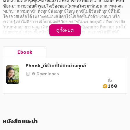
อาหาร สุขภาพ การแพทย์
ด้วยความคิดปรุงขุ่นข้องหมองใจ หรือกระทั่งไปคว้าเอาบ่วงอื่นๆ ที่ซับ
ซ้อนมากมายรอบตัวรอบใจเรื่องของใครต่อใครมาพันธนาการตนจน
พบกับ "ความทุกข์" ทั้งทุกข์น้อยทุกข์ใหญ่ ทุกข์ไม่มีวันยุติ ทุกข์ที่ไม่มี
ศิลปะ บันเทิง กีฬา ท่องเที่ยว
ใครช่วยเหลือได้ เพราะตนเองสมัครใจให้เกิดขึ้นทั้งด้วยเจตนา หรือ
ความรู้เท่าไม่ถึงการณ์ก็ตามแต่ชีวิตของ "ชไมพร จตุภุช" อดีตดาราดัง 
สังคม วัฒนธรรม การปกครอง ศาสนาและปรัชญา
ในบทคุณยายวรนาฎ เจ้านางอนัญทิพย์ คุณหญิงอบเชย ที่หลายๆ คนไม่
ดูทั้งหมด
เคยทราบมาก่อน ทั้งหน้าที่การงาน ชีวิตส่วนตัว และการใช้ชีวิตที่มี
ศาสนา และปรัชญา
ธรรมะเป็นที่พึ่งจากการที่ชีวิตต้องประสบปัญหาในด้านต่างๆ ของชีวิต 
ช่วงเวลาที่ห่างหายไปจากวงการ เธอทำอะไร?

กฎหมาย สัญญา ภาษี
Ebook
    หนังสือ "มีชีวิตไม่ติดบ่วงทุกข์" เล่มนี้ นอกจากจะถ่ายทอด
ประสบการณ์ทุกข์จากชีวิตของคนคนหนึ่งแล้ว ยังได้น้อมนำพระธรรม
การเงิน การลงทุน บริหาร
คำสอนของพระพุทธองค์มาสอดแทรกเป็นธรรมคติ เพื่อร่วมกันเดินตรง
Ebook_มีชีวิตที่ไม่ติดบ่วงทุกข์
ไปสู่จุดหมายคือความพ้นทุกข์ สงบสุขและปลอดภัยทุกภพทุกชาติไป 
นิตยสาร หนังสือพิมพ์
0 Downloads
ตราบใจสู่วิมุติธรรม!
ซื้อ
ครอบครัว
160
วรรณกรรม
การเกษตร ชีววิทยา
การเรียน การศึกษา
หนังสือแนะนำ
เทคโนโลยี การสื่อสาร วิทยาศาสตร์