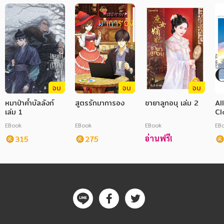
ภาษาศาสตร์
หนังสือเด็ก
การพัฒนาตนเอง
ความรู้ทั่วไป
จบ
จบ
จบ
การ์ตูนความรู้ การ์ตูน
หมาป่าค้ำบัลลังก์
สูตรรักมาการอง
ชายาลูกอนุ เล่ม 2
Al
เล่ม 1
Clo
การ์ตูนมังงะ (Manga)
เม
EBook
EBook
EBook
EB
อ่านฟรี!
315
275