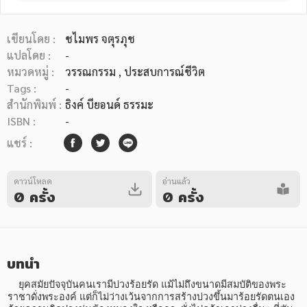
เขียนโดย :
ชไมพร จตุรภุช
แปลโดย :
-
หมวดหมู่ :
วรรณกรรม
, ประสบการณ์ชีวิต
Tags :
-
หมวดหมู่หนังสือ
สำนักพิมพ์ :
ธิงค์ บียอนด์ ธรรมะ
ISBN :
-
แชร์ :
หมวดหมู่ยอดนิยม
ดาวน์โหลด
อ่านแล้ว
0 ครั้ง
0 ครั้ง
หนังสือออกใหม่
หนังสือยอดนิยม
หนังสือเช่า
อีบุ๊กอ่านฟรี
หนังสือเสียง
โปรโมชั่นลดราคา
บทนำ
หมวดหมู่หนังสือ
    ยุคสมัยปัจจุบันคนเรามีบ่วงร้อยรัด แม้ไม่ถึงขนาดมีสมบัติของพระ
ราชาดั่งพระองค์ แต่ก็ไม่ว่างเว้นจากการสร้างบ่วงขึ้นมาร้อยรัดตนเอง 