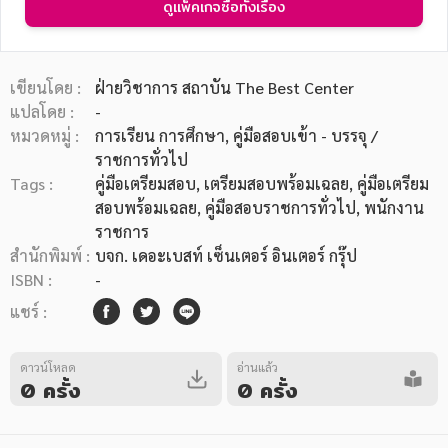
ดูแพ็คเกจซื้อทั้งเรื่อง
เขียนโดย :
ฝ่ายวิชาการ สถาบัน The Best Center
แปลโดย :
-
หมวดหมู่ :
การเรียน การศึกษา
, คู่มือสอบเข้า - บรรจุ /
หมวดหมู่หนังสือ
ราชการทั่วไป
Tags :
คู่มือเตรียมสอบ
,
เตรียมสอบพร้อมเฉลย
,
คู่มือเตรียม
สอบพร้อมเฉลย
,
คู่มือสอบราชการทั่วไป
,
พนักงาน
หมวดหมู่ยอดนิยม
ราชการ
สำนักพิมพ์ :
บจก. เดอะเบสท์ เซ็นเตอร์ อินเตอร์ กรุ๊ป
ISBN :
-
หนังสือออกใหม่
หนังสือยอดนิยม
หนังสือเช่า
อีบุ๊กอ่านฟรี
แชร์ :
หนังสือเสียง
โปรโมชั่นลดราคา
ดาวน์โหลด
อ่านแล้ว
0 ครั้ง
0 ครั้ง
หมวดหมู่หนังสือ