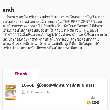
อาหาร สุขภาพ การแพทย์
บทนำ
ศิลปะ บันเทิง กีฬา ท่องเที่ยว
   สำหรับชุดคู่มือเตรียมสอบสำหรับตำแหน่งพนักงานการบัญชี 6 การ
สังคม วัฒนธรรม การปกครอง ศาสนาและปรัชญา
รถไฟแห่งประเทศไทย เล่มนี้ ทางสถาบัน THE BEST CENTER และ
ฝ่ายวิชาการของสถาบันได้เรียบเรียงขึ้น เพื่อให้ผู้สมัครสอบใช้สำหรับ
ศาสนา และปรัชญา
เตรียมสอบในการสอบแข่งขันฯ ในครั้งนี้ ทางสถาบัน THE BEST 
CENTER ได้เล็งเห็นความสำคัญจึงได้จัดทำหนังสือ เล่มนี้ขึ้นมา ภายใน
เล่มประกอบด้วยทุกส่วนที่กำหนดในการสอบ เจาะข้อสอบทุกส่วน 
กฎหมาย สัญญา ภาษี
พร้อมคำเฉลยอธิบาย มาจัดทำเป็นหนังสือชุดนี้ขึ้น เพื่อให้ผู้สอบได้
เตรียมตัวอ่านล่วงหน้า มีความพร้อมในการทำข้อสอบ
การเงิน การลงทุน บริหาร
นิตยสาร หนังสือพิมพ์
ครอบครัว
Ebook
วรรณกรรม
Ebook_คู่มือสอบพนักงานการบัญชี 6 การรถไ
การเกษตร ชีววิทยา
ฟแห่งประเทศไทย
0 Downloads
ซื้อ
การเรียน การศึกษา
250
เทคโนโลยี การสื่อสาร วิทยาศาสตร์