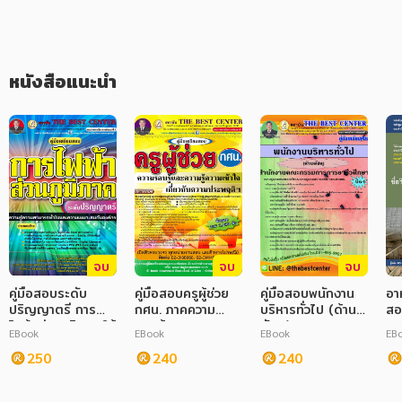
ภาษาศาสตร์
หนังสือเด็ก
หนังสือแนะนำ
การพัฒนาตนเอง
ความรู้ทั่วไป
การ์ตูนความรู้ การ์ตูน
การ์ตูนมังงะ (Manga)
จบ
จบ
จบ
คู่มือสอบระดับ
คู่มือสอบครูผู้ช่วย
คู่มือสอบพนักงาน
อาห
ปริญญาตรี การ
กศน. ภาคความ
บริหารทั่วไป (ด้าน
สอ
ไฟฟ้าส่วนภูมิภาค ใช้
รอบรู้และความ
พัสดุ) สนง.คณะ
EBook
EBook
EBook
EB
สอบทุกตำแหน่ง
ประพฤติวิชาชีพครู
กรรมการการ
250
240
อาชีวศึกษา
240