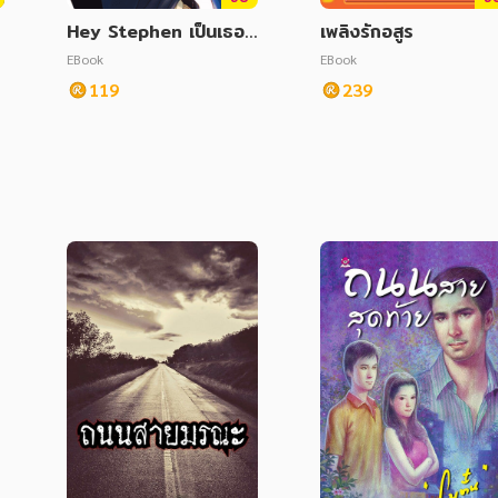
Hey Stephen เป็นเธอไ
เพลิงรักอสูร
ว
ด้ไหม คนข้างๆ หัวใจฉัน
EBook
EBook
119
239