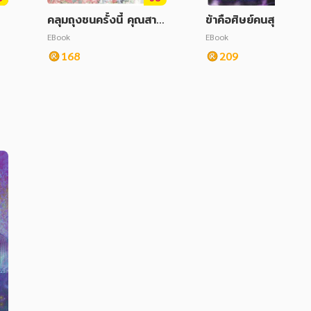
คลุมถุงชนครั้งนี้ คุณสามี
ข้าคือศิษย์คนสุดท้าย
จะขยันเกินไปแล้ว เล่ม 3
ราชาเนโครแมนเซอร์ เ
EBook
EBook
2
168
209