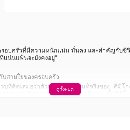
ี่แน่นแฟ้นจะยังคงอยู่"
่ยวกับสายใยของครอบครัว
ดูทั้งหมด
อกว่าเขาเกิดมาจากเปลือกไข่ แต่ถึงอย่างนั้นคิมิโก
าโกะก็ล้มป่วย...แม้ครั้งแรกที่เจอกัน นานาโกะจ