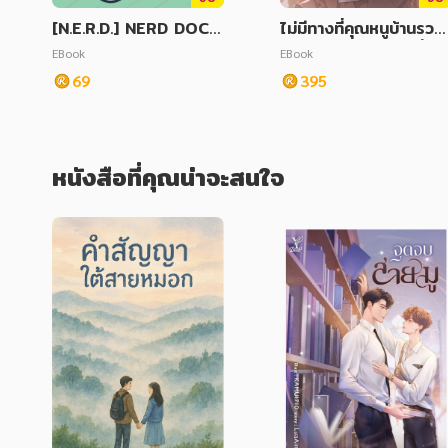
[N.E.R.D.] NERD DOC
ไม่มีทางที่คุณหนูบ้านรวย
สะดุดรักคุณหมอเนิร์ด
อย่างดิฉันจะหลงรักพี่สา
EBook
EBook
นักซิ่งคนสวย ที่ทั้งหล่อทั้
69
395
งเท่แถมเอาใจเก่งได้หรอ
กค่ะ
หนังสือที่คุณน่าจะสนใจ