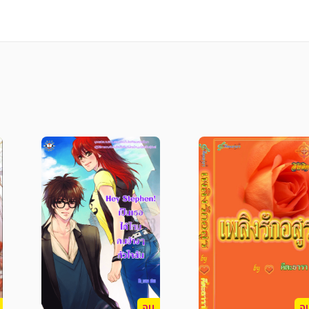
ละความทรงจำดี ๆ ร่วมกันมากมาย ท้ายที่สุดเมื่อพว
จบ
จ