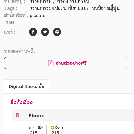
หมวดหมู่ :
วรรณกรรม
, วรรณกรรมทั่วไป
Tags :
วรรณกรรมแปล
,
นวนิยายแปล
,
นวนิยายญี่ปุ่น
สำนักพิมพ์ :
piccolo
ISBN :
-
แชร์ :
ทดลองอ่านฟรี :
อ่านตัวอย่างฟรี
Digital Books ซื้อ
ซื้อทั้งเรื่อง
Ebook
ราคา (฿)
Coin
215
215