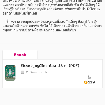
อาหาร สุขภาพ การแพทย์
ที่ไม่ใช้มัน เขามีวิธีสอนนักเรียนในรูปแบบใหม่ ใช้ความเข้าใจในตัวตน
และธรรมชาติของเด็กๆ เข้าใจปัญหาทั้งหลายที่เกิดขึ้น ทำให้เด็กๆ ได้
เรียนรู้ไปพร้อมๆ กับการปลูกฝังความคิดและจริยธรรมไปในตัวได้เป็น
ศิลปะ บันเทิง กีฬา ท่องเที่ยว
อย่างดี ไม่แพ้ไม้เรียวเลย

สังคม วัฒนธรรม การปกครอง ศาสนาและปรัชญา
   เรื่องราวความผูกพันระหว่างครูคนหนึ่งคนกับเด็กๆ ห้อง ป.3 ก จึง
อบอวลไปด้วยความน่ารัก ซื่อใส ไร้เดียงสา เคล้าด้วยรอยยิ้มและน้ำตา 
ศาสนา และปรัชญา
สนุกสนาน ซาบซึ้งตรึงใจ จนคุณวางไม่ลงเลยทีเดียว
กฎหมาย สัญญา ภาษี
การเงิน การลงทุน บริหาร
Ebook
นิตยสาร หนังสือพิมพ์
Ebook_ครูนิโกร ห้อง ป.3 ก. (PDF)
ครอบครัว
0 Downloads
วรรณกรรม
ซื้อ
119
การเกษตร ชีววิทยา
การเรียน การศึกษา
เทคโนโลยี การสื่อสาร วิทยาศาสตร์