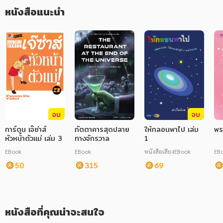
หนังสือแนะนำ
ภาษาศาสตร์
หนังสือเด็ก
การพัฒนาตนเอง
ความรู้ทั่วไป
การ์ตูนความรู้ การ์ตูน
จบ
จบ
การ์ตูนมังงะ (Manga)
การ์ตูน เจ๊ซ่าส์
ภัตตาคารสุดปลาย
ให้กลอนพาไป เล่ม
พร
หัวหน้าตัวแม่ เล่ม 3
ทางจักรวาล
1
EBook
EBook
หนังสือเสียง
EBook
EB
50
315
69
หนังสือที่คุณน่าจะสนใจ