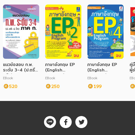
จบ
จบ
แนวข้อสอบ ก.พ.
ภาษาอังกฤษ EP
ภาษาอังกฤษ EP
คู
ระดับ 3-4 (ป.ตรี-
(English
(English
ผู้
ป.โท) ภาค ก.
Program) ป.2
Program) ป.4
EBook
EBook
EBook
EB
520
250
199