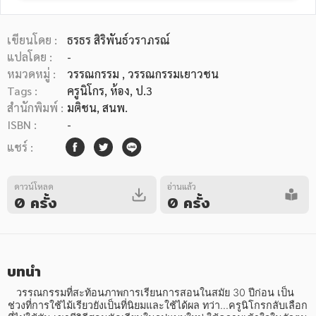
เขียนโดย :
ธรธร สิริพันธ์วราภรณ์
แปลโดย :
-
หมวดหมู่ :
วรรณกรรม
, วรรณกรรมเยาวชน
Tags :
ครูนิโกร
,
ห้อง
,
ป.3
หมวดหมู่หนังสือ
สำนักพิมพ์ :
มติชน, สนพ.
ISBN :
-
แชร์ :
หมวดหมู่ยอดนิยม
ดาวน์โหลด
อ่านแล้ว
0 ครั้ง
0 ครั้ง
หนังสือออกใหม่
หนังสือยอดนิยม
หนังสือเช่า
อีบุ๊กอ่านฟรี
หนังสือเสียง
โปรโมชั่นลดราคา
บทนำ
หมวดหมู่หนังสือ
   วรรณกรรมที่สะท้อนภาพการเรียนการสอนในสมัย 30 ปีก่อน เป็น
ช่วงที่การใช้ไม้เรียวยังเป็นที่นิยมและใช้ได้ผล ทว่า...ครูนิโกรกลับเลือก