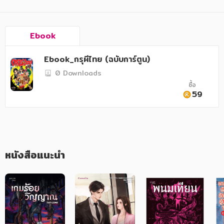
อาหาร สุขภาพ การแพทย์
ศิลปะ บันเทิง กีฬา ท่องเที่ยว
Ebook
สังคม วัฒนธรรม การปกครอง ศาสนาและปรัชญา
Ebook_กรุผีไทย (ฉบับการ์ตูน)
ศาสนา และปรัชญา
0 Downloads
กฎหมาย สัญญา ภาษี
ซื้อ
59
การเงิน การลงทุน บริหาร
นิตยสาร หนังสือพิมพ์
ครอบครัว
หนังสือแนะนำ
วรรณกรรม
การเกษตร ชีววิทยา
การเรียน การศึกษา
เทคโนโลยี การสื่อสาร วิทยาศาสตร์