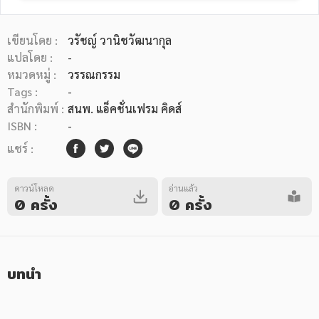
เขียนโดย :
วรัชญ์ วานิชวัฒนากุล
แปลโดย :
-
หมวดหมู่ :
วรรณกรรม
Tags :
-
หมวดหมู่หนังสือ
สำนักพิมพ์ :
สนพ. แอ็คชั่นเฟรม คิดส์
ISBN :
-
แชร์ :
หมวดหมู่ยอดนิยม
ดาวน์โหลด
อ่านแล้ว
0 ครั้ง
0 ครั้ง
หนังสือออกใหม่
หนังสือยอดนิยม
หนังสือเช่า
อีบุ๊กอ่านฟรี
หนังสือเสียง
โปรโมชั่นลดราคา
บทนำ
หมวดหมู่หนังสือ