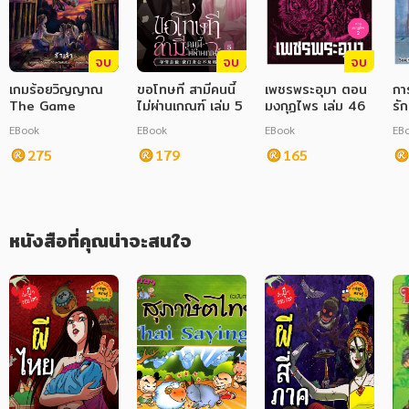
ภาษาศาสตร์
จบ
จบ
จบ
หนังสือเด็ก
เกมร้อยวิญญาณ
ขอโทษที สามีคนนี้
เพชรพระอุมา ตอน
กา
The Game
การพัฒนาตนเอง
ไม่ผ่านเกณฑ์ เล่ม 5
มงกุฏไพร เล่ม 46
รัก
EBook
EBook
EBook
EB
ความรู้ทั่วไป
275
179
165
การ์ตูนความรู้ การ์ตูน
การ์ตูนมังงะ (Manga)
หนังสือที่คุณน่าจะสนใจ