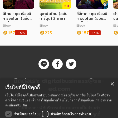
จบ
ผีไทย : ชุด เรื่องผี
สุภาษิตไทย (ฉบับ
ผีสี่ภาค : ชุด เรื่องผี
ตำ
ๆ รอบโลก (ฉบับ
การ์ตูน) 2 ภาษา
ๆ รอบโลก (ฉบับ
ขน
การ์ตูน)
การ์ตูน)
การ
EBook
EBook
EBook
EB
157
225
157
-15%
-15%
ติดต่อเรา:
digitalbusiness@se-
×
ed.com
เว็บไซต์นี้ใช้คุกกี้
เว็บไซต์นี้ใช้คุกกี้เพื่อปรับปรุงประสบการณ์ของผู้ใช้ การใช้เว็บไซต์นี้จะถือว่า
คุณให้ความยินยอมในการใช้คุกกี้ภายใต้นโยบายการใช้คุกกี้ของเรา
อ่านราย
ละเอียดเพิ่มเติม
ข้อตกลงการใช้บริการ
นโยบายความเป็นส่วนตัว
ข้อตกลงลงทะเบียนนักเขียน
นโยบายการใช้คุกกี้
จำเป็นอย่างยิ่ง
ประสิทธิภาพในการทำงาน