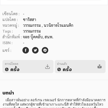
เขียนโดย :
-
แปลโดย :
ชาริสสา
หมวดหมู่ :
วรรณกรรม
, นวนิยายโรแมนติก
Tags :
วรรณกรรม
หมวดหมู่หนังสือ
สำนักพิมพ์ :
จอย บุ๊คคลับ, สนพ.
ISBN :
-
แชร์ :
หมวดหมู่ยอดนิยม
ดาวน์โหลด
อ่านแล้ว
0 ครั้ง
0 ครั้ง
หนังสือออกใหม่
หนังสือยอดนิยม
หนังสือเช่า
อีบุ๊กอ่านฟรี
หนังสือเสียง
โปรโมชั่นลดราคา
บทนำ
หมวดหมู่หนังสือ
   เมื่อสาวมั่นอย่าง ลอร์เรน เรดเนอร์ นักการตลาดที่กำลังมีอนาคตการ
งานที่สดใส แต่พวกผู้ชายที่เข้ามาเกาะแกะนี่สิ ทำให้หัวใจเธอหวั่นไหว