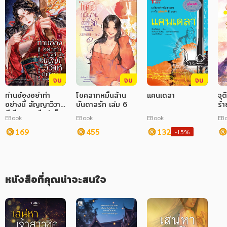
ภาษาศาสตร์
หนังสือเด็ก
การพัฒนาตนเอง
ความรู้ทั่วไป
จบ
จบ
จบ
ท่านอ๋องอย่าทำ
โชคลาภหมื่นล้าน
แคนเดลา
จุ
การ์ตูนความรู้ การ์ตูน
อย่างนี้ สัญญาวิวาห์
บันดาลรัก เล่ม 6
ร้า
มีเพียงสองปีเท่านั้น!
EBook
EBook
EBook
EB
การ์ตูนมังงะ (Manga)
เล่ม 7
169
455
132
-15%
หนังสือที่คุณน่าจะสนใจ