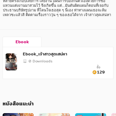
อาหาร สุขภาพ การแพทย์
หลายครั้งเกือบเสียการ เสียงาน แผนการป้องกันตัวเองด้วยการซื้อ
แหวนแต่งงานมาสวมไว้ จึงเกิดขึ้น แต่...มันดันผิดแผนก็ตอนที่เจอกับ
ประธานบริษัทรูปงาม ที่โดนใจเธอสุด ๆ นี่เอง ท่าทางแผนเธอจะล้ม
ศิลปะ บันเทิง กีฬา ท่องเที่ยว
เหลวซะแล้วสิ ติดตามเรื่องราววุ่น ๆ ของเธอได้จาก เจ้าสาวสุดเสน่หา
สังคม วัฒนธรรม การปกครอง ศาสนาและปรัชญา
ศาสนา และปรัชญา
Ebook
กฎหมาย สัญญา ภาษี
การเงิน การลงทุน บริหาร
Ebook_เจ้าสาวสุดเสน่หา
0 Downloads
นิตยสาร หนังสือพิมพ์
ซื้อ
129
ครอบครัว
วรรณกรรม
การเกษตร ชีววิทยา
หนังสือแนะนำ
การเรียน การศึกษา
เทคโนโลยี การสื่อสาร วิทยาศาสตร์