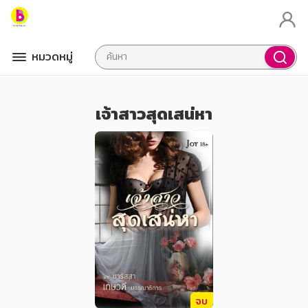
หมวดหมู่
เจ้าสาวสุดเสน่หา
จบ