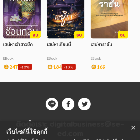
จบ
จบ
จบ
เสน่หาเจ้าสาวชีค
เสน่หาเคียนนี่
เสน่หาราชัน
EBook
EBook
EBook
247
184
169
-10%
-10%
ติดต่อเรา:
digitalbusiness@se-
×
ed.com
เว็บไซต์นี้ใช้คุกกี้