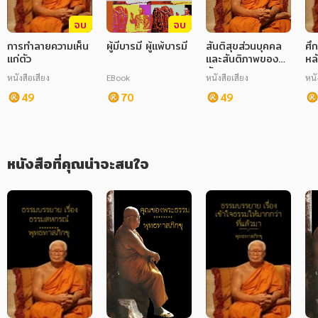
จบ
จบ
ภาษาศาสตร์
การทำลายความเห็น
ผู้มีบารมี ผู้แพ้บารมี
สันติสุขส่วนบุคคล
ศึ
หนังสือเด็ก
แก่ตัว
และสันติภาพของ
หลั
สังคม ชุด ธรรมะ
หนังสือเสียง
EBook
หนังสือเสียง
หนั
การพัฒนาตนเอง
โดยหลักพื้นฐาน
49
70
49
ความรู้ทั่วไป
การ์ตูนความรู้ การ์ตูน
หนังสือที่คุณน่าจะสนใจ
การ์ตูนมังงะ (Manga)