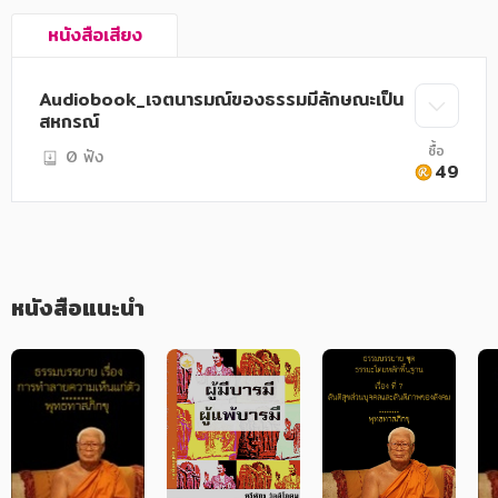
อาหาร สุขภาพ การแพทย์
หนังสือเสียง
ศิลปะ บันเทิง กีฬา ท่องเที่ยว
สังคม วัฒนธรรม การปกครอง ศาสนาและปรัชญา
Audiobook_เจตนารมณ์ของธรรมมีลักษณะเป็น
สหกรณ์
ศาสนา และปรัชญา
ซื้อ
0 ฟัง
49
กฎหมาย สัญญา ภาษี
การเงิน การลงทุน บริหาร
นิตยสาร หนังสือพิมพ์
หนังสือแนะนำ
ครอบครัว
วรรณกรรม
การเกษตร ชีววิทยา
การเรียน การศึกษา
เทคโนโลยี การสื่อสาร วิทยาศาสตร์