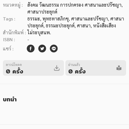
หมวดหมู่ :
สังคม วัฒนธรรม การปกครอง ศาสนาและปรัชญา
,
ศาสนาประยุกต์
Tags :
ธรรมะ
,
พุทธทาสภิกขุ
,
ศาสนาและปรัชญา
,
ศาสนา
ประยุกต์
,
ธรรมะประยุกต์
,
ศาสนา
,
หนังสือเสียง
สำนักพิมพ์ :
ไม่ระบุสนพ.
ISBN :
-
หมวดหมู่หนังสือ
แชร์ :
ดาวน์โหลด
หมวดหมู่ยอดนิยม
อ่านแล้ว
0 ครั้ง
0 ครั้ง
หนังสือออกใหม่
หนังสือยอดนิยม
หนังสือเช่า
อีบุ๊กอ่านฟรี
บทนำ
หนังสือเสียง
โปรโมชั่นลดราคา
หมวดหมู่หนังสือ